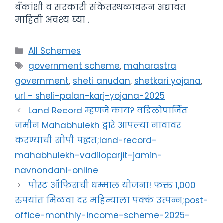
बँकांशी व सरकारी संकेतस्थळावरून अद्यावत
माहिती अवश्य घ्या .
Categories
All Schemes
Tags
government scheme
,
maharastra
government
,
sheti anudan
,
shetkari yojana
,
url - sheli-palan-karj-yojana-2025
Land Record म्हणजे काय? वडिलोपार्जित
जमीन Mahabhulekh द्वारे आपल्या नावावर
करण्याची सोपी पद्धत;land-record-
mahabhulekh-vadiloparjit-jamin-
navnondani-online
पोस्ट ऑफिसची धम्माल योजना! फक्त 1,000
रुपयांत मिळवा दर महिन्याला पक्कं उत्पन्न;post-
office-monthly-income-scheme-2025-