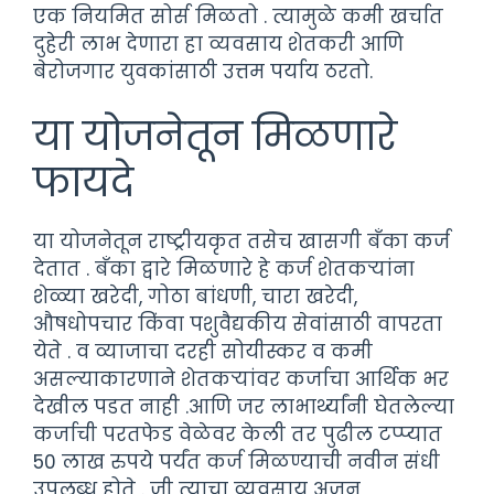
एक नियमित सोर्स मिळतो . त्यामुळे कमी खर्चात
दुहेरी लाभ देणारा हा व्यवसाय शेतकरी आणि
बेरोजगार युवकांसाठी उत्तम पर्याय ठरतो.
या योजनेतून मिळणारे
फायदे
या योजनेतून राष्ट्रीयकृत तसेच खासगी बँका कर्ज
देतात . बँका द्वारे मिळणारे हे कर्ज शेतकऱ्यांना
शेळ्या खरेदी, गोठा बांधणी, चारा खरेदी,
औषधोपचार किंवा पशुवैद्यकीय सेवांसाठी वापरता
येते . व व्याजाचा दरही सोयीस्कर व कमी
असल्याकारणाने शेतकऱ्यांवर कर्जाचा आर्थिक भर
देखील पडत नाही .आणि जर लाभार्थ्यांनी घेतलेल्या
कर्जाची परतफेड वेळेवर केली तर पुढील टप्प्यात
50 लाख रुपये पर्यंत कर्ज मिळण्याची नवीन संधी
उपलब्ध होते . जी त्याचा व्यवसाय अजून