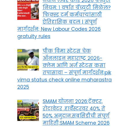
नवीन लेबर कोड २०२६ ग्रॅच्युटी
नियम: १ वर्षात ग्रॅच्युटी मिळेल?
फिक्स्ड टर्म कर्मचाऱ्यांसाठी
ऐतिहासिक बदल | संपूर्ण
मार्गदर्शन; New Labour Codes 2026
gratuity rules
पीक विमा स्टेटस चेक
ऑनलाइन महाराष्ट्र २०२६-
क्लेम आणि अर्ज स्टेटस कसा
तपासावा – संपूर्ण मार्गदर्शन;pik
vima status check online maharastra
2025
SMAM योजना 2026:ट्रॅक्टर,
रोटावेटर ,हार्वेस्टरवर 40% ते
50% अनुदान,सबसिडीची संपूर्ण
माहिती;SMAM Scheme 2026