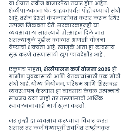
या क्षेत्रात नवीन बाजारपेठा तयार होत आहेत.
शेळीपालकांना थेट ग्राहकांपर्यंत पोहोचण्याची संधी
आहे, तसेच डेअरी कंपन्यांसोबत करार करून स्थिर
उत्पन्न मिळवता येते. सरकारकडूनही या
व्यवसायाला सातत्याने प्रोत्साहन दिले जात
असल्यामुळे पुढील काळात आणखी योजना
येण्याची शक्यता आहे. त्यामुळे आता हा व्यवसाय
सुरू करणे तरुणांसाठी खूप फायदेशीर आहे .
एकूणच पाहता,
शेळीपालन कर्ज योजना 2025
ही
ग्रामीण युवकांसाठी आणि शेतकऱ्यांसाठी एक मोठी
संधी आहे. योग्य नियोजन, परिश्रम आणि शिस्तबद्ध
व्यवस्थापन केल्यास हा व्यवसाय केवळ उत्पन्नाचे
साधनच ठरत नाही तर तरुणांसाठी आर्थिक
स्वावलंबनाचाही मार्ग खुला करतो.
जर तुम्ही हा व्यवसाय करण्याचा विचार करत
असाल तर कर्ज घेण्यापूर्वी संबंधित राष्ट्रीयकृत