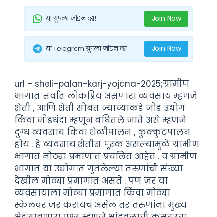
Join Now
या ग्रुपला जॉइन व्हा!
Join Now
या Telegram ग्रुपला जॉइन व्हा
url – sheli-palan-karj-yojana-2025;ग्रामीण
भागात सर्वात लोकप्रिय असणारा व्यवसाय म्हणजे
शेती , आणि शेती सोबत ज्याच्याकडे जोड उद्योग
किंवा जोडधंदा म्हणून बघितले जाते असे म्हणजे
दुग्ध व्यवसाय किंवा शेळीपालन , कुक्कुटपालन
होय . हे व्यवसाय शेतीस पूरक असल्यामुळे ग्रामीण
भागात मोठ्या प्रमाणात प्रचलित आहेत . व ग्रामीण
भागात या उद्योगात गुंतलेल्या तरुणांची संख्या
देखील मोठ्या प्रमाणात असते . पण जर या
व्यवसायाला मोठ्या प्रमाणात किंवा मोठ्या
स्केलवर जर करायचं असेल तर तरुणांना मुख्य
भेडसावणारा प्रश्न म्हणजे भांडवलाची कमतरता .