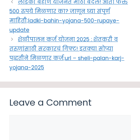
लाडकी बहीण योजनेत मोठा बदल! आता फक्त
500 रुपये मिळणार का? जाणून घ्या संपूर्ण
माहिती;ladki-bahin-yojana-500-rupaye-
update
शेळीपालन कर्ज योजना 2025 : शेतकरी व
तरुणांसाठी सरकारचं गिफ्ट! इतक्या सोप्या
पद्धतीने मिळणार कर्ज;url – sheli-palan-karj-
yojana-2025
Leave a Comment
Comment