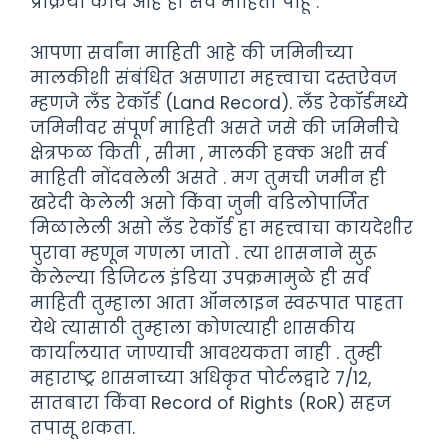
प्रक्रिया काय आहे ही सर्व माहिती पाहू .
आपणा सर्वांना माहिती आहे की जमिनीच्या
मालकीशी संबंधित असणारा महत्त्वाचा दस्तऐवज
म्हणजे लँड रेकॉर्ड (Land Record). लँड रेकॉर्डमध्ये
जमिनीवर संपूर्ण माहिती असते जसे की जमिनीचे
क्षेत्रफळ किती , सीमा , मालकी हक्क अशी सर्व
माहिती नोंदवलेली असते . मग तुमची जमीन ही
खरेदी केलेली असो किंवा जुनी वडिलोपार्जित
मिळालेली असो लँड रेकॉर्ड हा महत्त्वाचा कायदेशीर
पुरावा म्हणून गणला जातो . त्या शासनाने सुरू
केलेल्या डिजिटल इंडिया उपक्रमामुळे ही सर्व
माहिती तुम्हाला आता ऑनलाइन स्वरूपात पाहता
येथे त्यासाठी तुम्हाला कोणत्याही शासकीय
कार्यालयात जाण्याची आवश्यकता नाही . तुम्ही
महाराष्ट्र शासनाच्या अधिकृत पोर्टलद्वारे 7/12,
सातबारा किंवा Record of Rights (RoR) सहज
तपासू शकता.