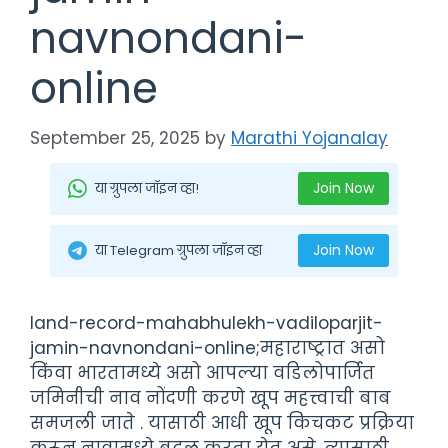
navnondani-
online
September 25, 2025
by
Marathi Yojanalay
Join Now
या ग्रुपला जॉइन व्हा!
Join Now
या Telegram ग्रुपला जॉइन व्हा
land-record-mahabhulekh-vadiloparjit-
jamin-navnondani-online;महाराष्ट्रात असो
किंवा भारतामध्ये असो आपल्या वडिलोपार्जित
जमिनीची नाव नोंदणी करणे खूप महत्त्वाची बाब
समजली जाते . यासाठी आधी खूप किचकट प्रक्रिया
करून नावामध्ये बदल करता येत असे. त्यासाठी