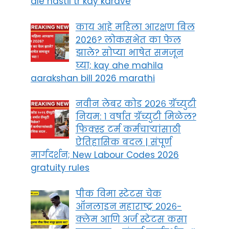
ale nastil tr kay karave
काय आहे महिला आरक्षण बिल
2026? लोकसभेत का फेल
झाले? सोप्या भाषेत समजून
घ्या; kay ahe mahila
aarakshan bill 2026 marathi
नवीन लेबर कोड २०२६ ग्रॅच्युटी
नियम: १ वर्षात ग्रॅच्युटी मिळेल?
फिक्स्ड टर्म कर्मचाऱ्यांसाठी
ऐतिहासिक बदल | संपूर्ण
मार्गदर्शन; New Labour Codes 2026
gratuity rules
पीक विमा स्टेटस चेक
ऑनलाइन महाराष्ट्र २०२६-
क्लेम आणि अर्ज स्टेटस कसा