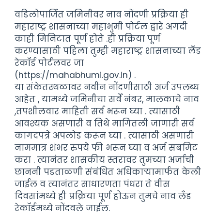
वडिलोपार्जित जमिनीवर नाव नोंदणी प्रक्रिया ही
महाराष्ट्र शासनाच्या महाभुमी पोर्टल द्वारे अगदी
काही मिनिटात पूर्ण होते .ही प्रक्रिया पूर्ण
करण्यासाठी पहिला तुम्ही महाराष्ट्र शासनाच्या लँड
रेकॉर्ड पोर्टलवर जा
(https://mahabhumi.gov.in) .
या संकेतस्थळावर नवीन नोंदणीसाठी अर्ज उपलब्ध
आहेत , यामध्ये जमिनीचा सर्वे नंबर, मालकाचे नाव
,तपशीलवार माहिती सर्व भरून घ्या . त्यासाठी
आवश्यक असणारी व तिथे मागितली जाणारी सर्व
कागदपत्रे अपलोड करून घ्या . त्यासाठी असणारी
नाममात्र शंभर रुपये फी भरून घ्या व अर्ज सबमिट
करा . त्यानंतर शासकीय स्तरावर तुमच्या अर्जाची
छाननी पडताळणी संबंधित अधिकाऱ्यामार्फत केली
जाईल व त्यानंतर साधारणता पंधरा ते वीस
दिवसांमध्ये ही प्रक्रिया पूर्ण होऊन तुमचे नाव लँड
रेकॉर्डमध्ये नोंदवले जाईल.