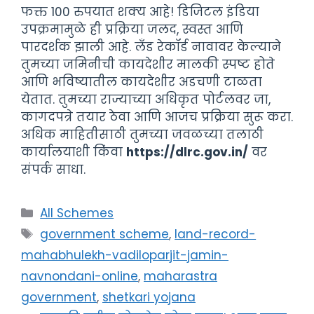
फक्त 100 रुपयात शक्य आहे! डिजिटल इंडिया
उपक्रमामुळे ही प्रक्रिया जलद, स्वस्त आणि
पारदर्शक झाली आहे. लँड रेकॉर्ड नावावर केल्याने
तुमच्या जमिनीची कायदेशीर मालकी स्पष्ट होते
आणि भविष्यातील कायदेशीर अडचणी टाळता
येतात. तुमच्या राज्याच्या अधिकृत पोर्टलवर जा,
कागदपत्रे तयार ठेवा आणि आजच प्रक्रिया सुरू करा.
अधिक माहितीसाठी तुमच्या जवळच्या तलाठी
कार्यालयाशी किंवा
https://dlrc.gov.in/
वर
संपर्क साधा.
Categories
All Schemes
Tags
government scheme
,
land-record-
mahabhulekh-vadiloparjit-jamin-
navnondani-online
,
maharastra
government
,
shetkari yojana