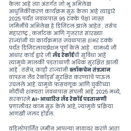
केला आहे त्या अंतर्गत जो भू अभिलेख
आधुनिकीकरण कार्यक्रम सुरू केला आहे त्याद्वारे
2025 पर्यंत जवळपास 95 टक्के पेक्षा जास्त
जमिनींचे अभिलेख हे डिजिटल झाले आहेत . तसेच
महाराष्ट्र , कर्नाटक आणि गुजरात सारख्या
राज्यांनी या कार्यक्रमात जवळपास शंभर टक्के
पर्यंत डिजिटलायझेशन पूर्ण केले आहे . यामध्ये जी
आधार कार्ड द्वारे जी
लँड रेकॉर्ड
ची सुविधा आहे
त्यामुळे मालकी पडताळणी अधिक सुरक्षित झाली
आहे . तसेच, काही राज्यांनी
ब्लॉकचेन तंत्रज्ञान
वापरून लँड रेकॉर्ड्स सुरक्षित करण्याचे पाऊल
उचलले आहे. यामुळे फसवणूक आणि चुकीच्या
नोंदींची शक्यता जवळपास संपली आहे. 2025 मध्ये,
सरकारने
AI-
आधारित लँड रेकॉर्ड पडताळणी
प्रणालीवर काम सुरू केले आहे, ज्यामुळे प्रक्रिया
आणखी जलद होईल.
वडिलोपार्जित जमीन आपल्या नावावर करणे आता