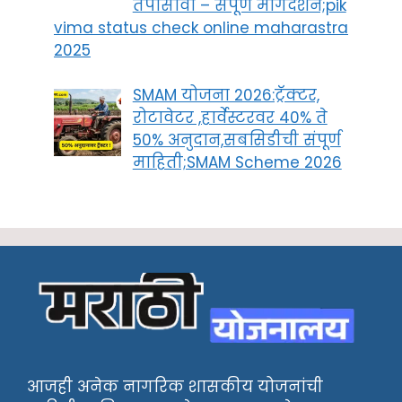
तपासावा – संपूर्ण मार्गदर्शन;pik
vima status check online maharastra
2025
SMAM योजना 2026:ट्रॅक्टर,
रोटावेटर ,हार्वेस्टरवर 40% ते
50% अनुदान,सबसिडीची संपूर्ण
माहिती;SMAM Scheme 2026
आजही अनेक नागरिक शासकीय योजनांची