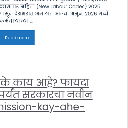
कामगार संहिता (New Labour Codes) २०२५
पासून देशभरात अंमलात आल्या असून, २०२६ मध्ये
कर्मचाऱ्यांच्या ...
Read more
के काय आहे? फायदा
पर्यंत सरकारचा नवीन
-mission-kay-ahe-