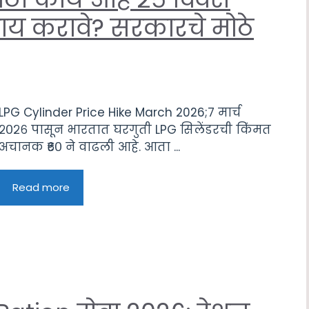
काय करावे? सरकारचे मोठे
LPG Cylinder Price Hike March 2026;७ मार्च
२०२६ पासून भारतात घरगुती LPG सिलेंडरची किंमत
अचानक ₹६० ने वाढली आहे. आता ...
Read more