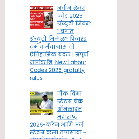
नवीन लेबर
कोड २०२६
ग्रॅच्युटी नियम:
१ वर्षात
ग्रॅच्युटी मिळेल? फिक्स्ड
टर्म कर्मचाऱ्यांसाठी
ऐतिहासिक बदल | संपूर्ण
मार्गदर्शन; New Labour
Codes 2026 gratuity
rules
पीक विमा
स्टेटस चेक
ऑनलाइन
महाराष्ट्र
२०२६-क्लेम आणि अर्ज
स्टेटस कसा तपासावा –