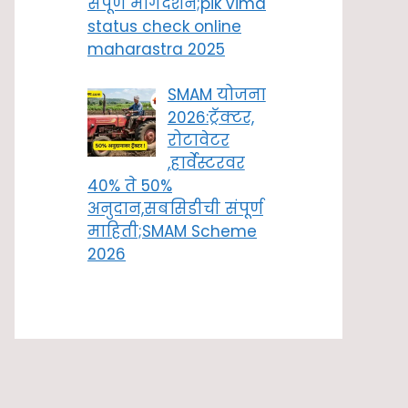
संपूर्ण मार्गदर्शन;pik vima
status check online
maharastra 2025
SMAM योजना
2026:ट्रॅक्टर,
रोटावेटर
,हार्वेस्टरवर
40% ते 50%
अनुदान,सबसिडीची संपूर्ण
माहिती;SMAM Scheme
2026