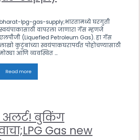
bharat-lpg-gas-supply;भारतामध्ये घरगुती
स्वयंपाकासाठी वापरला जाणारा गॅस म्हणजे
एलपीजी (Liquefied Petroleum Gas). हा गॅस
लाखो कुटुंबांच्या स्वयंपाकघरापर्यंत पोहोचण्यासाठी
मोठ्या आणि व्यवस्थित ...
Read more
 अलर्ट! बुकिंग
 वाचा;LPG Gas new