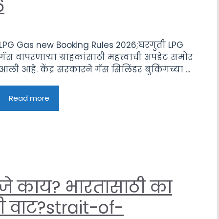
6
LPG Gas new Booking Rules 2026;घरगुती LPG
गॅस वापरणाऱ्या ग्राहकांसाठी महत्त्वाची अपडेट समोर
आली आहे. केंद्र सरकारने गॅस सिलिंडर बुकिंगच्या ...
Read more
्हणजे काय? भारतासाठी का
्री वाट?strait-of-