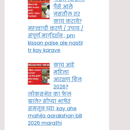
पैसे आले
नसतील तर
काय करावे?
महत्त्वाची करणे / उपाय /
संपूर्ण मार्गदर्शन ; pm
kissan paise ale nastil
tr kay karave
काय आहे
महिला
आरक्षण बिल
2026?
लोकसभेत का फेल
झाले? सोप्या भाषेत
समजून घ्या; kay ahe
mahila aarakshan bill
2026 marathi