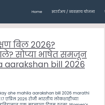
Home
स्टार्टअप / व्यवसाय योजना
्षण बिल 2026?
े? सोप्या भाषेत समजून
la aarakshan bill 2026
kay ahe mahila aarakshan bill 2026 marathi
;१७ एप्रिल २०२६ रोजी भारतीय लोकशाहीच्या
इतिहासात एक महत्त्वाचा दिवस ठरला. Women’s