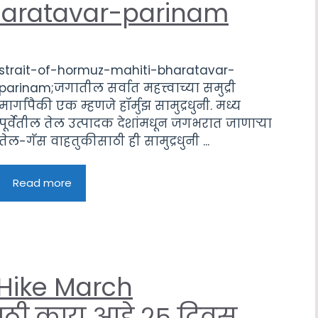
aratavar-parinam
strait-of-hormuz-mahiti-bharatavar-
parinam;जगातील सर्वात महत्त्वाच्या समुद्री
मार्गांपैकी एक म्हणजे हॉर्मुझ सामुद्रधुनी. मध्य
पूर्वेतील तेल उत्पादक देशांमधून जगभरात जाणाऱ्या
तेल-गॅस वाहतुकीसाठी ही सामुद्रधुनी ...
Read more
 Hike March
साठी काय आहे २५ दिवस