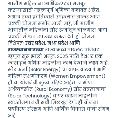
ग्रामीण महिलांना आर्थिकदृष्ट्या मजबूत
करण्यासाठी महत्त्वपूर्ण भूमिका बजावत आहेत.
अशाच एका क्रांतिकारी उपक्रमांत सोलर आटा
चक्की योजना समोर आली आहे, जी ग्रामीण
भागातील महिलांना सौर ऊर्जातून चालणारी आटा
चक्की मोफत उपलब्ध करून देते. ही योजना
विशेषतः
उत्तर प्रदेश, मध्य प्रदेश आणि
राजस्थानसारख्या
राज्यांमध्ये पायलट प्रोजेक्ट
म्हणून सुरू झाली असून, २०२५ पर्यंत देशभर एक
लाखांहून अधिक महिलांना लाभ देण्याचे लक्ष्य आहे.
सौर ऊर्जा (Solar Energy) चा वापर वाढवणे आणि
महिला सक्षमीकरण (Women Empowerment)
ही या योजनेची मुख्य उद्दिष्टे आहेत. ग्रामीण
अर्थव्यवस्थेत (Rural Economy) सौर तंत्रज्ञानाचा
(Solar Technology) वापर करून महिलांना
स्वयंरोजगाराची संधी मिळवून देणे, ही योजना
पर्यावरण संरक्षण आणि आर्थिक विकास यांचा संगम
आहे.