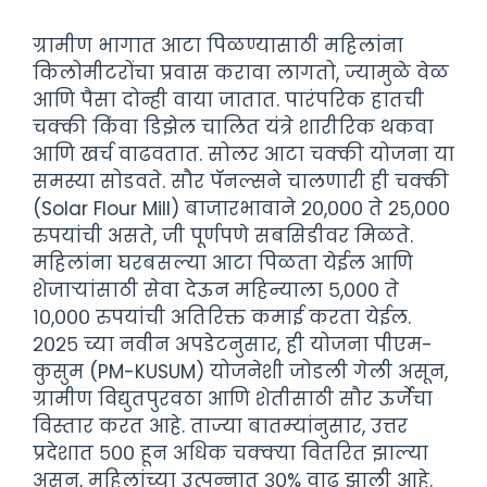
ग्रामीण भागात आटा पिळण्यासाठी महिलांना
किलोमीटरोंचा प्रवास करावा लागतो, ज्यामुळे वेळ
आणि पैसा दोन्ही वाया जातात. पारंपरिक हातची
चक्की किंवा डिझेल चालित यंत्रे शारीरिक थकवा
आणि खर्च वाढवतात. सोलर आटा चक्की योजना या
समस्या सोडवते. सौर पॅनल्सने चालणारी ही चक्की
(Solar Flour Mill) बाजारभावाने २०,००० ते २५,०००
रुपयांची असते, जी पूर्णपणे सबसिडीवर मिळते.
महिलांना घरबसल्या आटा पिळता येईल आणि
शेजाऱ्यांसाठी सेवा देऊन महिन्याला ५,००० ते
१०,००० रुपयांची अतिरिक्त कमाई करता येईल.
२०२५ च्या नवीन अपडेटनुसार, ही योजना पीएम-
कुसुम (PM-KUSUM) योजनेशी जोडली गेली असून,
ग्रामीण विद्युतपुरवठा आणि शेतीसाठी सौर ऊर्जेचा
विस्तार करत आहे. ताज्या बातम्यांनुसार, उत्तर
प्रदेशात ५०० हून अधिक चक्क्या वितरित झाल्या
असून, महिलांच्या उत्पन्नात ३०% वाढ झाली आहे.