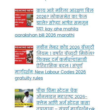
काय आहे महिला आरक्षण बिल
2026? लोकसभेत का फेल
झाले? सोप्या भाषेत समजून
घ्या; kay ahe mahila
aarakshan bill 2026 marathi
नवीन लेबर कोड २०२६ ग्रॅच्युटी
नियम: १ वर्षात ग्रॅच्युटी मिळेल?
फिक्स्ड टर्म कर्मचाऱ्यांसाठी
ऐतिहासिक बदल | संपूर्ण
मार्गदर्शन; New Labour Codes 2026
gratuity rules
पीक विमा स्टेटस चेक
ऑनलाइन महाराष्ट्र २०२६-
क्लेम आणि अर्ज स्टेटस कसा
तपासावा – संपूर्ण मार्गदर्शन;pik