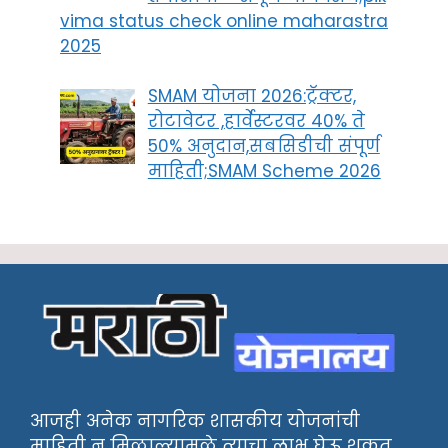
vima status check online maharastra
2025
SMAM योजना 2026:ट्रॅक्टर,
रोटावेटर ,हार्वेस्टरवर 40% ते
50% अनुदान,सबसिडीची संपूर्ण
माहिती;SMAM Scheme 2026
आजही अनेक नागरिक शासकीय योजनांची
माहिती न मिळाल्यामुळे त्याचा लाभ घेऊ शकत