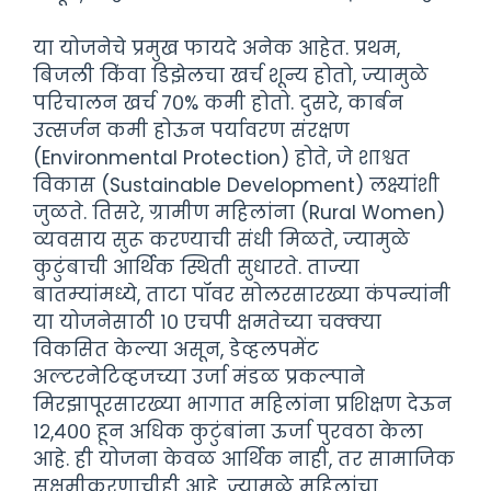
या योजनेचे प्रमुख फायदे अनेक आहेत. प्रथम,
बिजली किंवा डिझेलचा खर्च शून्य होतो, ज्यामुळे
परिचालन खर्च ७०% कमी होतो. दुसरे, कार्बन
उत्सर्जन कमी होऊन पर्यावरण संरक्षण
(Environmental Protection) होते, जे शाश्वत
विकास (Sustainable Development) लक्ष्यांशी
जुळते. तिसरे, ग्रामीण महिलांना (Rural Women)
व्यवसाय सुरू करण्याची संधी मिळते, ज्यामुळे
कुटुंबाची आर्थिक स्थिती सुधारते. ताज्या
बातम्यांमध्ये, ताटा पॉवर सोलरसारख्या कंपन्यांनी
या योजनेसाठी १० एचपी क्षमतेच्या चक्क्या
विकसित केल्या असून, डेव्हलपमेंट
अल्टरनेटिव्हजच्या उर्जा मंडळ प्रकल्पाने
मिरझापूरसारख्या भागात महिलांना प्रशिक्षण देऊन
१२,४०० हून अधिक कुटुंबांना ऊर्जा पुरवठा केला
आहे. ही योजना केवळ आर्थिक नाही, तर सामाजिक
सक्षमीकरणाचीही आहे, ज्यामुळे महिलांचा