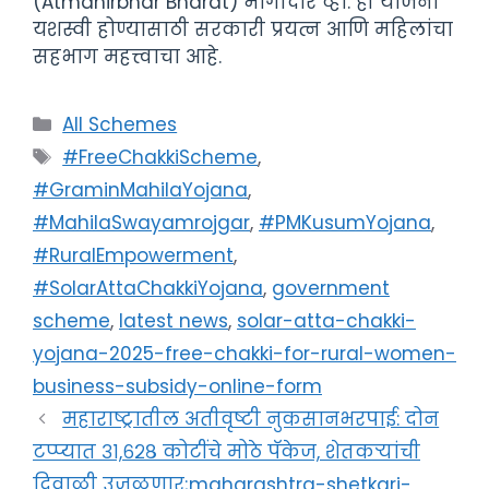
(Atmanirbhar Bharat) भागीदार व्हा. ही योजना
यशस्वी होण्यासाठी सरकारी प्रयत्न आणि महिलांचा
सहभाग महत्त्वाचा आहे.
Categories
All Schemes
Tags
#FreeChakkiScheme
,
#GraminMahilaYojana
,
#MahilaSwayamrojgar
,
#PMKusumYojana
,
#RuralEmpowerment
,
#SolarAttaChakkiYojana
,
government
scheme
,
latest news
,
solar-atta-chakki-
yojana-2025-free-chakki-for-rural-women-
business-subsidy-online-form
महाराष्ट्रातील अतीवृष्टी नुकसानभरपाई: दोन
टप्प्यात ३१,६२८ कोटींचे मोठे पॅकेज, शेतकऱ्यांची
दिवाळी उजळणार;maharashtra-shetkari-