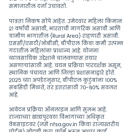
समाजातील दर्जा उंचावतो.
पात्रता निकष सोपे आहेत. उमेदवार महिला किमान
२१ वर्षांची असावी, भारताची नागरिक असावी आणि
ग्रामीण भागातील (Rural Area) राहणारी असावी.
एससी/एसटी/ओबीसी, बीपीएल किंवा कमी उत्पन्न
गटातील महिलांना प्राधान्य आहे. योजना
व्यावसायिक उद्देशाने चालवण्यास तयार
असणाऱ्यांसाठी आहे. चयन प्रक्रिया पारदर्शक असून,
स्थानिक पंचायत आणि जिल्हा प्रशासनाद्वारे होते.
२०२५ च्या अपडेटनुसार, बीपीएल कुटुंबांना १००%
सबसिडी मिळते, तर इतरांसाठी ७०-८०% सवलत
आहे.
आवेदन प्रक्रिया ऑनलाइन आणि सुलभ आहे.
राज्याच्या खाद्यपुरवठा विभागाच्या अधिकृत
वेबसाइटवर (जसे nfsa.gov.in किंवा राज्यस्तरीय
पोर्टल) नोंदणी करा. फॉर्म भरून आधार कार्ड,