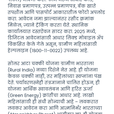
निवास प्रमाणपत्र, उत्पन्न प्रमाणपत्र, बँक खाते
तपशील आणि पासपोर्ट आकारातील फोटो अपलोड
करा. आवेदन जमा झाल्यानंतर रसीद क्रमांक
मिळेल, ज्याने ट्रॅकिंग करता येते. स्थानिक
कार्यालयात दस्तऐवज सादर करा. २०२५ मध्ये,
डिजिटल आवेदनांसाठी आधार लिंक्ड मोबाइल ॲप
विकसित केले गेले असून, ग्रामीण महिलांसाठी
हेल्पलाइन (१८००-११-००२२) उपलब्ध आहे.
सोलर आटा चक्की योजना ग्रामीण भारताला
(Rural India) नव्या दिशेने नेत आहे. ही योजना
केवळ चक्की नाही, तर महिलांच्या स्वप्नांना पंख
देते. पर्यावरणस्नेही तंत्रज्ञानाने चालित होऊन, ही
योजना आर्थिक स्वावलंबन आणि हरित ऊर्जा
(Green Energy) क्रांतीचा आधार आहे. लाखो
महिलांसाठी ही संधी सोन्याची आहे – लवकरात
लवकर आवेदन करा आणि आत्मनिर्भर भारताच्या