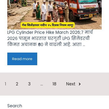
LPG Cylinder Price Hike March 2026;७ मार्च
२०२६ पासून भारतात घरगुती LPG सिलेंडरची
किंमत अचानक ₹६० ने वाढली आहे. आता ...
Read more
1
2
3
…
18
Next
Search