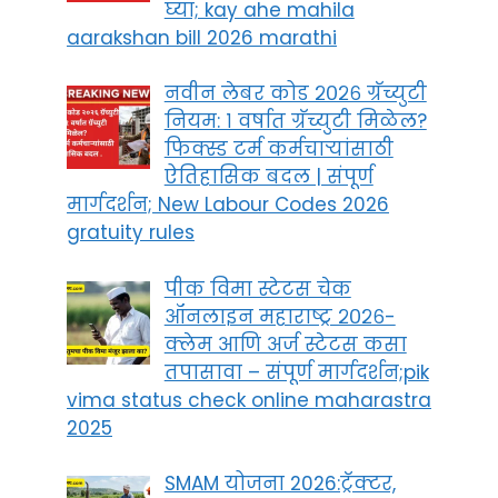
घ्या; kay ahe mahila
aarakshan bill 2026 marathi
नवीन लेबर कोड २०२६ ग्रॅच्युटी
नियम: १ वर्षात ग्रॅच्युटी मिळेल?
फिक्स्ड टर्म कर्मचाऱ्यांसाठी
ऐतिहासिक बदल | संपूर्ण
मार्गदर्शन; New Labour Codes 2026
gratuity rules
पीक विमा स्टेटस चेक
ऑनलाइन महाराष्ट्र २०२६-
क्लेम आणि अर्ज स्टेटस कसा
तपासावा – संपूर्ण मार्गदर्शन;pik
vima status check online maharastra
2025
SMAM योजना 2026:ट्रॅक्टर,