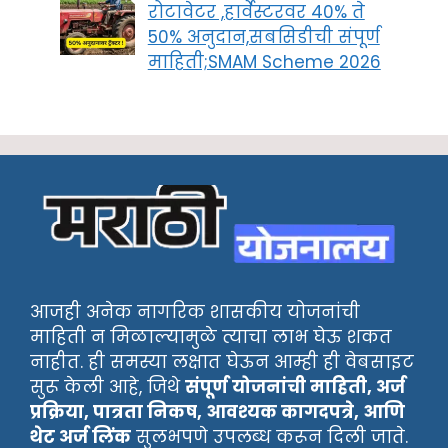
रोटावेटर ,हार्वेस्टरवर 40% ते
50% अनुदान,सबसिडीची संपूर्ण
माहिती;SMAM Scheme 2026
आजही अनेक नागरिक शासकीय योजनांची
माहिती न मिळाल्यामुळे त्याचा लाभ घेऊ शकत
नाहीत. ही समस्या लक्षात घेऊन आम्ही ही वेबसाइट
सुरू केली आहे, जिथे
संपूर्ण योजनांची माहिती, अर्ज
प्रक्रिया, पात्रता निकष, आवश्यक कागदपत्रे, आणि
थेट अर्ज लिंक
सुलभपणे उपलब्ध करून दिली जाते.