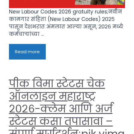
New Labour Codes 2026 gratuity rules;नवीन
कामगार संहिता (New Labour Codes) २०२५
पासून देशभरात अंमलात आल्या असून, २०२६ मध्ये
कर्मचाऱ्यांच्या ...
Read more
पीक विमा स्टेटस चेक
ऑनलाइन महाराष्ट्र
२०२६-क्लेम आणि अर्ज
स्टेटस कसा तपासावा –
संपूर्ण मार्गदर्शन;pik vima