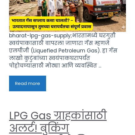
bharat-lpg-gas-supply;भारतामध्ये घरगुती
स्वयंपाकासाठी वापरला जाणारा गॅस म्हणजे
एलपीजी (Liquefied Petroleum Gas). हा गॅस
लाखो कुटुंबांच्या स्वयंपाकघरापर्यंत
पोहोचण्यासाठी मोठ्या आणि व्यवस्थित ...
Read more
LPG Gas ग्राहकांसाठी
अलर्ट! बुकिंग