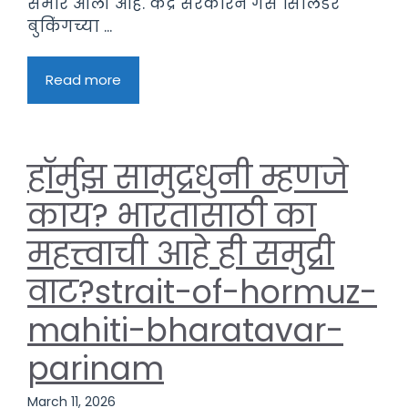
समोर आली आहे. केंद्र सरकारने गॅस सिलिंडर
बुकिंगच्या ...
Read more
हॉर्मुझ सामुद्रधुनी म्हणजे
काय? भारतासाठी का
महत्त्वाची आहे ही समुद्री
वाट?strait-of-hormuz-
mahiti-bharatavar-
parinam
March 11, 2026