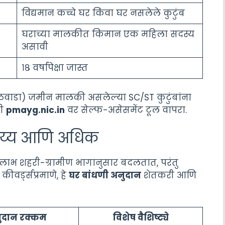
विद्यमान कच्चे घर किंवा घर नसलेले कुटुंब
घराच्या मालकीत किमान एक महिला सदस्य
असावी
१८ वर्षांपेक्षा जास्त
राठवाडा) जमीन मालकी असलेल्या SC/ST कुटुंबांना
ठी
pmayg.nic.in
वर सेल्फ-असेसमेंट टूल वापरा.
ाय्य आणि अधिक
 लाभ शहरी-ग्रामीण भागानुसार बदलतात, परंतु
वर्ड्सप्रमाणे, हे
घर बांधणी अनुदान
शेतकरी आणि
ुदान रक्कम
विशेष वैशिष्ट्ये