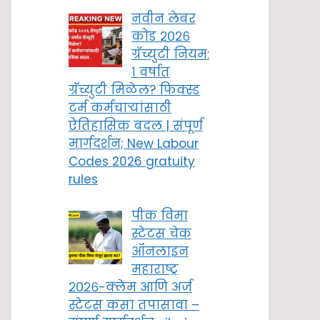
नवीन लेबर
कोड २०२६
ग्रॅच्युटी नियम:
१ वर्षात
ग्रॅच्युटी मिळेल? फिक्स्ड
टर्म कर्मचाऱ्यांसाठी
ऐतिहासिक बदल | संपूर्ण
मार्गदर्शन; New Labour
Codes 2026 gratuity
rules
पीक विमा
स्टेटस चेक
ऑनलाइन
महाराष्ट्र
२०२६-क्लेम आणि अर्ज
स्टेटस कसा तपासावा –