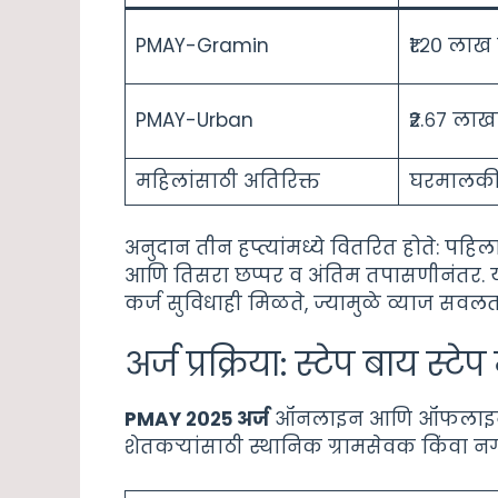
PMAY-Gramin
₹१.२० लाख 
PMAY-Urban
₹२.६७ लाखां
महिलांसाठी अतिरिक्त
घरमालकी 
अनुदान तीन हप्त्यांमध्ये वितरित होते: पहिला
आणि तिसरा छप्पर व अंतिम तपासणीनंतर. 
कर्ज सुविधाही मिळते, ज्यामुळे व्याज सवल
अर्ज प्रक्रिया: स्टेप बाय स्टेप
PMAY २०२५ अर्ज
ऑनलाइन आणि ऑफलाइन दोन्
शेतकऱ्यांसाठी स्थानिक ग्रामसेवक किंवा न