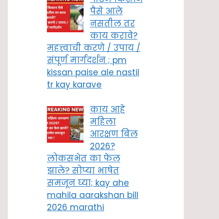
पैसे आले
नसतील तर
काय करावे?
महत्त्वाची करणे / उपाय /
संपूर्ण मार्गदर्शन ; pm
kissan paise ale nastil
tr kay karave
काय आहे
महिला
आरक्षण बिल
2026?
लोकसभेत का फेल
झाले? सोप्या भाषेत
समजून घ्या; kay ahe
mahila aarakshan bill
2026 marathi