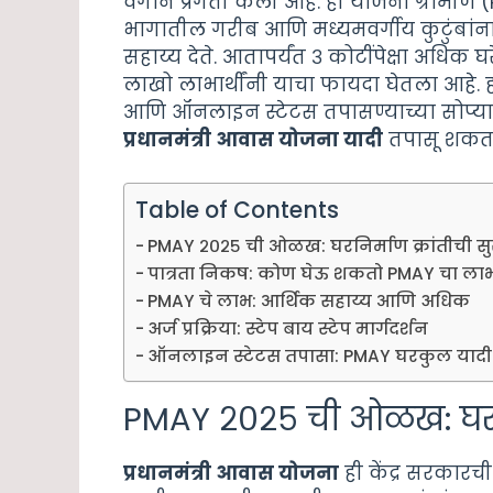
वेगाने प्रगती केली आहे. ही योजना ग्रा
भागातील गरीब आणि मध्यमवर्गीय कुटुंबांना
सहाय्य देते. आतापर्यंत ३ कोटींपेक्षा अधिक घ
लाखो लाभार्थींनी याचा फायदा घेतला आहे.
आणि ऑनलाइन स्टेटस तपासण्याच्या सोप्या मार
प्रधानमंत्री आवास योजना यादी
तपासू शकत
Table of Contents
PMAY २०२५ ची ओळख: घरनिर्माण क्रांतीची सु
पात्रता निकष: कोण घेऊ शकतो PMAY चा ला
PMAY चे लाभ: आर्थिक सहाय्य आणि अधिक
अर्ज प्रक्रिया: स्टेप बाय स्टेप मार्गदर्शन
ऑनलाइन स्टेटस तपासा: PMAY घरकुल यादी
PMAY २०२५ ची ओळख: घरनिर्
प्रधानमंत्री आवास योजना
ही केंद्र सरकारची