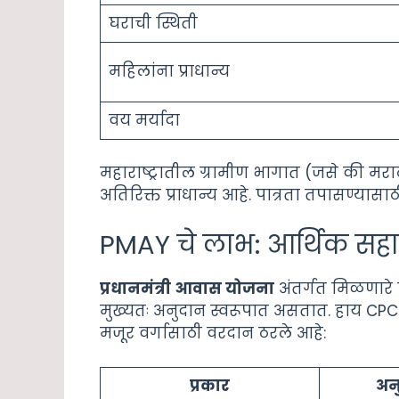
घराची स्थिती
महिलांना प्राधान्य
वय मर्यादा
महाराष्ट्रातील ग्रामीण भागात (जसे की म
अतिरिक्त प्राधान्य आहे. पात्रता तपासण्यासा
PMAY चे लाभ: आर्थिक सह
प्रधानमंत्री आवास योजना
अंतर्गत मिळणारे
मुख्यतः अनुदान स्वरूपात असतात. हाय CPC की
मजूर वर्गासाठी वरदान ठरले आहे:
प्रकार
अन