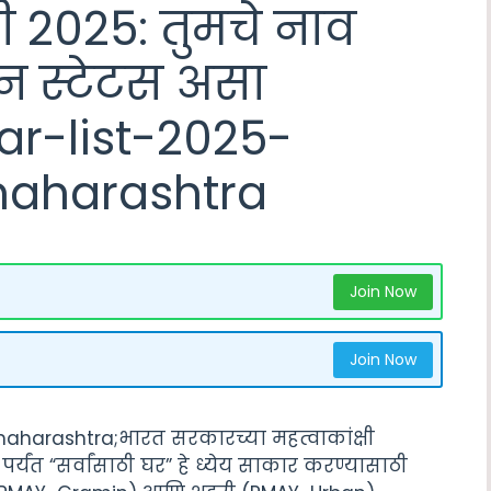
 2025: तुमचे नाव
 स्टेटस असा
r-list-2025-
maharashtra
Join Now
Join Now
arashtra;भारत सरकारच्या महत्वाकांक्षी
पर्यंत “सर्वांसाठी घर” हे ध्येय साकार करण्यासाठी