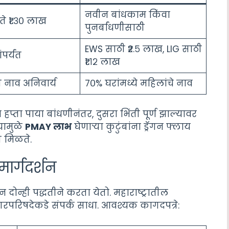
नवीन बांधकाम किंवा
ते ₹१.३० लाख
पुनर्बांधणीसाठी
EWS साठी ₹२.५ लाख, LIG साठी
पर्यंत
₹१.१२ लाख
नाव अनिवार्य
७०% घरांमध्ये महिलांचे नाव
 हप्ता पाया बांधणीनंतर, दुसरा भिंती पूर्ण झाल्यावर
यामुळे
PMAY लाभ
घेणाऱ्या कुटुंबांना ड्रॅगन फ्लाय
त मिळते.
 मार्गदर्शन
ही पद्धतीने करता येतो. महाराष्ट्रातील
गरपरिषदेकडे संपर्क साधा. आवश्यक कागदपत्रे: