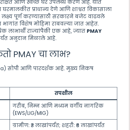
ुरक्षित आणि स्वच्छ घरे उपलब्ध करणे आहे. यात
ंना घरमालकीत प्राधान्य देणे आणि शाश्वत विकासाला
े लक्ष्य पूर्ण करण्यासाठी सरकारने बजेट वाढवले
्या भागांत विशेष मोहिमा राबवल्या जात आहेत.
धिक लाभार्थी राज्यांपैकी एक आहे, ज्यात
PMAY
पर्यंत अनुदान मिळाले आहे.
शकतो PMAY चा लाभ?
teria) सोपी आणि पारदर्शक आहे. मुख्य निकष
तपशील
गरीब, निम्न आणि मध्यम वर्गीय नागरिक
(EWS/LIG/MIG)
ग्रामीण: ₹३ लाखांपर्यंत; शहरी: ₹६ लाखांपर्यंत