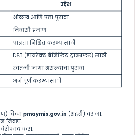
उद्देश
ओळख आणि पत्ता पुरावा
निवासी प्रमाण
पात्रता निश्चित करण्यासाठी
DBT (डायरेक्ट बेनिफिट ट्रान्सफर) साठी
स्वतःची जागा असल्याचा पुरावा
अर्ज पूर्ण करण्यासाठी
मीण) किंवा
pmaymis.gov.in
(शहरी) वर जा.
शन निवडा.
वेरीफाय करा.