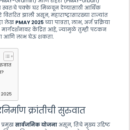
मीण (PMAY-Gramin) आणि शहरी (PMAY-Urban)
 स्वतःचे पक्के घर मिळवून देण्यासाठी आर्थिक
रे वितरित झाली असून, महाराष्ट्रासारख्या राज्यांत
 हा लेख
PMAY २०२५
च्या पात्रता, लाभ, अर्ज प्रक्रिया
्गदर्शनावर केंद्रित आहे, ज्यामुळे तुम्ही पटकन
ा आणि लाभ घेऊ शकता.
रुवात
भ?
 २०२५
माण क्रांतीची सुरुवात
 प्रमुख
सार्वजनिक योजना
असून, तिचे मुख्य उद्दिष्ट