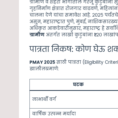
ग्रामीण व शहरी भागातील गरजू कुटुंबांना स
गृहनिर्माण क्षेत्रात रोजगार वाढवणे, महिला
चालना देणे यांचा समावेश आहे. २०२५ पर्यंतच
असून, महाराष्ट्रात पुणे, मुंबई, नाशिकसारख
अधिकृत आकडेवारीनुसार, महाराष्ट्र हे सर्वा
ग्रामीण
अंतर्गत लाखो कुटुंबांना ₹१.२० लाखां
पात्रता निकष: कोण घेऊ 
PMAY २०२५
साठी पात्रता (Eligibility Cri
खालीलप्रमाणे:
घटक
लाभार्थी वर्ग
वार्षिक उत्पन्न मर्यादा