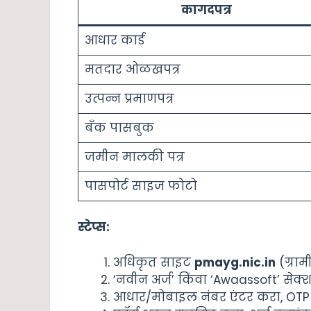
कागदपत्र
आधार कार्ड
मतदार ओळखपत्र
उत्पन्न प्रमाणपत्र
बँक पासबुक
जमीन मालकी पत्र
पासपोर्ट साइज फोटो
स्टेप्स:
अधिकृत साइट
pmayg.nic.in
(ग्रा
‘नवीन अर्ज’ किंवा ‘Awaassoft’ सेक्
आधार/मोबाइल नंबर एंटर करा, OTP 