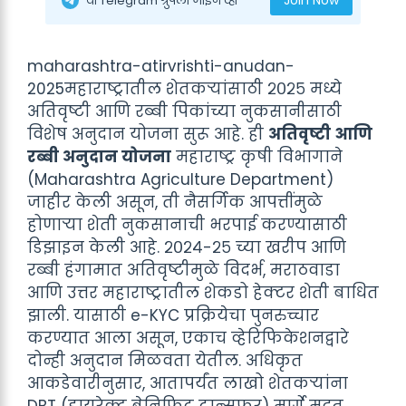
Join Now
या Telegram ग्रुपला जॉइन व्हा
maharashtra-atirvrishti-anudan-
2025महाराष्ट्रातील शेतकऱ्यांसाठी २०२५ मध्ये
अतिवृष्टी आणि रब्बी पिकांच्या नुकसानीसाठी
विशेष अनुदान योजना सुरू आहे. ही
अतिवृष्टी आणि
रब्बी अनुदान योजना
महाराष्ट्र कृषी विभागाने
(Maharashtra Agriculture Department)
जाहीर केली असून, ती नैसर्गिक आपत्तींमुळे
होणाऱ्या शेती नुकसानाची भरपाई करण्यासाठी
डिझाइन केली आहे. २०२४-२५ च्या खरीप आणि
रब्बी हंगामात अतिवृष्टीमुळे विदर्भ, मराठवाडा
आणि उत्तर महाराष्ट्रातील शेकडो हेक्टर शेती बाधित
झाली. यासाठी e-KYC प्रक्रियेचा पुनरुच्चार
करण्यात आला असून, एकाच व्हेरिफिकेशनद्वारे
दोन्ही अनुदान मिळवता येतील. अधिकृत
आकडेवारीनुसार, आतापर्यंत लाखो शेतकऱ्यांना
DBT (डायरेक्ट बेनिफिट ट्रान्सफर) मार्गे मदत