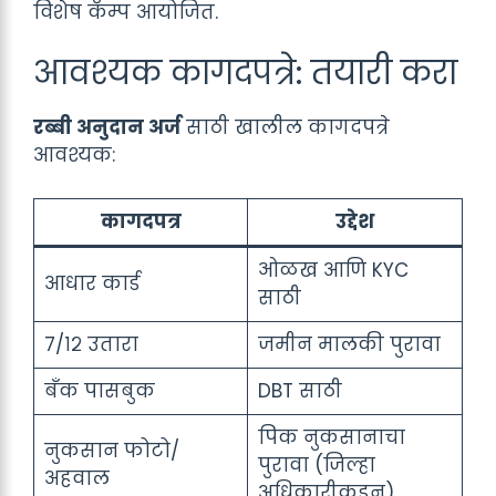
विशेष कॅम्प आयोजित.
आवश्यक कागदपत्रे: तयारी करा
रब्बी अनुदान अर्ज
साठी खालील कागदपत्रे
आवश्यक:
कागदपत्र
उद्देश
ओळख आणि KYC
आधार कार्ड
साठी
७/१२ उतारा
जमीन मालकी पुरावा
बँक पासबुक
DBT साठी
पिक नुकसानाचा
नुकसान फोटो/
पुरावा (जिल्हा
अहवाल
अधिकारीकडून)