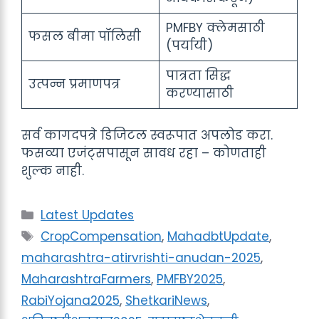
PMFBY क्लेमसाठी
फसल बीमा पॉलिसी
(पर्यायी)
पात्रता सिद्ध
उत्पन्न प्रमाणपत्र
करण्यासाठी
सर्व कागदपत्रे डिजिटल स्वरूपात अपलोड करा.
फसव्या एजंट्सपासून सावध रहा – कोणताही
शुल्क नाही.
Categories
Latest Updates
Tags
CropCompensation
,
MahadbtUpdate
,
maharashtra-atirvrishti-anudan-2025
,
MaharashtraFarmers
,
PMFBY2025
,
RabiYojana2025
,
ShetkariNews
,