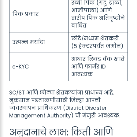
रब्बी पिक (गहू, डाळी,
भाजीपाला) आणि
पिक प्रकार
खरीप पिक अतिवृष्टीने
बाधित
छोटे/मध्यम शेतकरी
उत्पन्न मर्यादा
(५ हेक्टरपर्यंत जमीन)
आधार लिंक्ड बँक खाते
e-KYC
आणि फार्मर ID
आवश्यक
SC/ST आणि छोट्या शेतकऱ्यांना प्राधान्य आहे.
नुकसान पडताळणीसाठी जिल्हा आपत्ती
व्यवस्थापन प्राधिकरण (District Disaster
Management Authority) ची मंजुरी आवश्यक.
अनुदानाचे लाभ: किती आणि