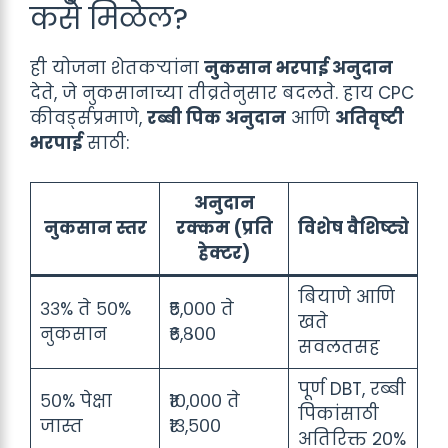
कसे मिळेल?
ही योजना शेतकऱ्यांना
नुकसान भरपाई अनुदान
देते, जे नुकसानाच्या तीव्रतेनुसार बदलते. हाय CPC
कीवर्ड्सप्रमाणे,
रब्बी पिक अनुदान
आणि
अतिवृष्टी
भरपाई
साठी:
अनुदान
नुकसान स्तर
रक्कम (प्रति
विशेष वैशिष्ट्ये
हेक्टर)
बियाणे आणि
३३% ते ५०%
₹५,००० ते
खते
नुकसान
₹६,८००
सवलतसह
पूर्ण DBT, रब्बी
५०% पेक्षा
₹१०,००० ते
पिकांसाठी
जास्त
₹१३,५००
अतिरिक्त २०%