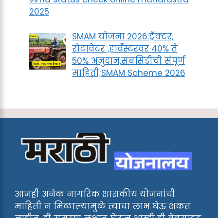
2025
SMAM योजना 2026:ट्रॅक्टर,
रोटावेटर ,हार्वेस्टरवर 40% ते
50% अनुदान,सबसिडीची संपूर्ण
माहिती;SMAM Scheme 2026
आजही अनेक नागरिक शासकीय योजनांची
माहिती न मिळाल्यामुळे त्याचा लाभ घेऊ शकत