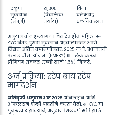
एकूण
₹२१,०००
विमा
नुकसान
(वैयक्तिक
क्लेमसह
(संपूर्ण)
मर्यादा)
एकत्रित लाभ
अनुदान तीन हप्त्यांमध्ये वितरित होते: पहिला e-
KYC नंतर, दुसरा नुकसान अहवालानंतर आणि
तिसरा अंतिम तपासणीनंतर. २०२५ मध्ये, प्रधानमंत्री
फसल बीमा योजना (PMFBY) शी लिंक करून
प्रीमियम सवलत (रब्बी साठी १.५%) मिळते.
अर्ज प्रक्रिया: स्टेप बाय स्टेप
मार्गदर्शन
अतिवृष्टी अनुदान अर्ज २०२५
ऑनलाइन आणि
ऑफलाइन दोन्ही पद्धतीने करता येतो. e-KYC चा
पुनरुच्चार झाल्याने, अनुदान मिळवणे सोपे झाले