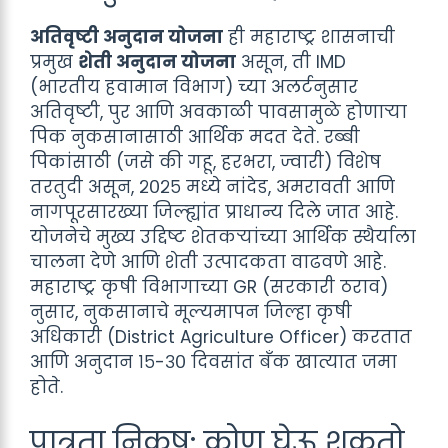
अतिवृष्टी अनुदान योजना
ही महाराष्ट्र शासनाची
प्रमुख
शेती अनुदान योजना
असून, ती IMD
(भारतीय हवामान विभाग) च्या अलर्टनुसार
अतिवृष्टी, पुर आणि अवकाळी पावसामुळे होणाऱ्या
पिक नुकसानासाठी आर्थिक मदत देते. रब्बी
पिकांसाठी (जसे की गहू, हरभरा, ज्वारी) विशेष
तरतुदी असून, २०२५ मध्ये नांदेड, अमरावती आणि
नागपूरसारख्या जिल्ह्यांत प्राधान्य दिले जात आहे.
योजनेचे मुख्य उद्दिष्ट शेतकऱ्यांच्या आर्थिक स्थैर्याला
चालना देणे आणि शेती उत्पादकता वाढवणे आहे.
महाराष्ट्र कृषी विभागाच्या GR (सरकारी ठराव)
नुसार, नुकसानाचे मूल्यमापन जिल्हा कृषी
अधिकारी (District Agriculture Officer) करतात
आणि अनुदान १५-३० दिवसांत बँक खात्यात जमा
होते.
पात्रता निकष: कोण घेऊ शकतो