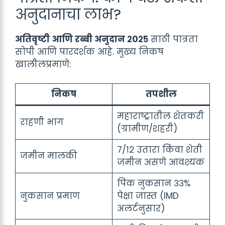
अनुदानाचा लाभ?
अतिवृष्टी आणि रब्बी अनुदान २०२५
साठी पात्रता
सोपी आणि पारदर्शक आहे. मुख्य निकष
खालीलप्रमाणे:
निकष
तपशील
महाराष्ट्रातील शेतकरी
राहणी भाग
(ग्रामीण/शहरी)
७/१२ उतारा किंवा शेती
जमीन मालकी
जमीन असणे आवश्यक
पिक नुकसान ३३%
नुकसान प्रमाण
पेक्षा जास्त (IMD
अलर्टनुसार)