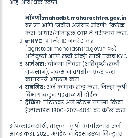
आहे. आवश्यक स्टेप्स:
नोंदणी:
mahadbt.maharashtra.gov.in
वर जा आणि ‘नवीन अर्जदार नोंदणी’ क्लिक
करा. आधार/मोबाइल OTP ने वेरीफाय करा.
e-KYC:
फार्मर ID जनरेट करा
(agristack.maharashtra.gov.in वर).
अतिवृष्टी आणि रब्बी दोन्ही साठी एकच KYC.
अर्ज भरा:
योजना निवडा (अतिवृष्टी/रब्बी
नुकसान), नुकसान तपशील एंटर करा,
कागदपत्रे अपलोड करा.
सबमिट:
अर्ज क्रमांक सेव्ह करा. जिल्हा कृषी
विभागाकडून पडताळणी होईल.
ट्रॅकिंग:
पोर्टलवर अर्ज स्टेटस तपासा किंवा
हेल्पलाइन १८००-२०२-४०४१ वर कॉल करा.
ऑफलाइनसाठी, तालुका कृषी कार्यालयात अर्ज
सादर करा. २०२५ अपडेट: नांदेडसारख्या जिल्ह्यांत