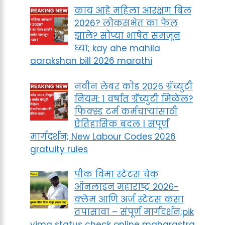
काय आहे महिला आरक्षण बिल
2026? लोकसभेत का फेल
झाले? सोप्या भाषेत समजून
घ्या; kay ahe mahila
aarakshan bill 2026 marathi
नवीन लेबर कोड २०२६ ग्रॅच्युटी
नियम: १ वर्षात ग्रॅच्युटी मिळेल?
फिक्स्ड टर्म कर्मचाऱ्यांसाठी
ऐतिहासिक बदल | संपूर्ण
मार्गदर्शन; New Labour Codes 2026
gratuity rules
पीक विमा स्टेटस चेक
ऑनलाइन महाराष्ट्र २०२६-
क्लेम आणि अर्ज स्टेटस कसा
तपासावा – संपूर्ण मार्गदर्शन;pik
vima status check online maharastra