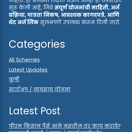
नाहीत. ही समस्या लक्षात घेऊन आम्ही ही वेबसाइट
सुरू केली आहे, जिथे
संपूर्ण योजनांची माहिती, अर्ज
प्रक्रिया, पात्रता निकष, आवश्यक कागदपत्रे, आणि
थेट अर्ज लिंक
सुलभपणे उपलब्ध करून दिली जाते.
Categories
All Schemes
Latest Updates
कृषी
स्टार्टअप / व्यवसाय योजना
Latest Post
पीएम किसान पैसे आले नसतील तर काय करावे?