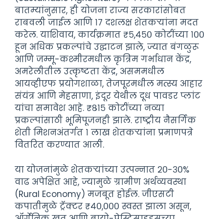
बातम्यांनुसार, ही योजना राज्य सरकारांसोबत
राबवली जाईल आणि १७ दशलक्ष शेतकऱ्यांना मदत
करेल. याशिवाय, कार्यक्रमात ₹५,४५० कोटींच्या १००
हून अधिक प्रकल्पांचे उद्घाटन झाले, ज्यात बंगळुरू
आणि जम्मू-कश्मीरमधील कृत्रिम गर्भाधान केंद्र,
अमरेलीतील उत्कृष्टता केंद्र, असममधील
आयव्हीएफ प्रयोगशाळा, तेजपूरमधील मत्स्य आहार
संयंत्र आणि मेहसाणा, इंदूर येथील दूध पावडर प्लांट
यांचा समावेश आहे. ₹८१५ कोटींच्या नव्या
प्रकल्पांसाठी भूमिपूजनही झाले. राष्ट्रीय नैसर्गिक
शेती मिशनअंतर्गत १ लाख शेतकऱ्यांना प्रमाणपत्रे
वितरित करण्यात आली.
या योजनांमुळे शेतकऱ्यांच्या उत्पन्नात २०-३०%
वाढ अपेक्षित आहे, ज्यामुळे ग्रामीण अर्थव्यवस्था
(Rural Economy) मजबूत होईल. जीएसटी
कपातीमुळे ट्रॅक्टर ₹४०,००० स्वस्त झाला असून,
ऑर्गेनिक खत आणि बायो-पेस्टिसाइड्सच्या