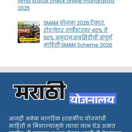
vima status check online maharastra
2025
SMAM योजना 2026:ट्रॅक्टर,
रोटावेटर ,हार्वेस्टरवर 40% ते
50% अनुदान,सबसिडीची संपूर्ण
माहिती;SMAM Scheme 2026
आजही अनेक नागरिक शासकीय योजनांची
माहिती न मिळाल्यामुळे त्याचा लाभ घेऊ शकत