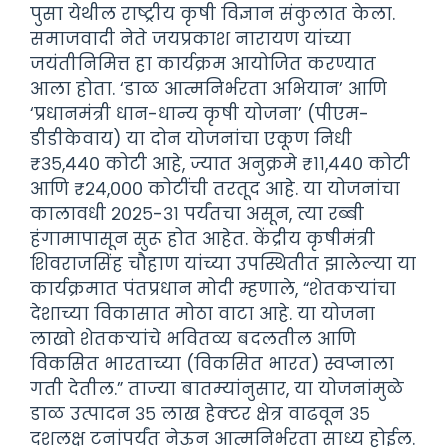
पुसा येथील राष्ट्रीय कृषी विज्ञान संकुलात केला.
समाजवादी नेते जयप्रकाश नारायण यांच्या
जयंतीनिमित्त हा कार्यक्रम आयोजित करण्यात
आला होता. ‘डाळ आत्मनिर्भरता अभियान’ आणि
‘प्रधानमंत्री धान-धान्य कृषी योजना’ (पीएम-
डीडीकेवाय) या दोन योजनांचा एकूण निधी
₹३५,४४० कोटी आहे, ज्यात अनुक्रमे ₹११,४४० कोटी
आणि ₹२४,००० कोटींची तरतूद आहे. या योजनांचा
कालावधी २०२५-३१ पर्यंतचा असून, त्या रब्बी
हंगामापासून सुरू होत आहेत. केंद्रीय कृषीमंत्री
शिवराजसिंह चौहाण यांच्या उपस्थितीत झालेल्या या
कार्यक्रमात पंतप्रधान मोदी म्हणाले, “शेतकऱ्यांचा
देशाच्या विकासात मोठा वाटा आहे. या योजना
लाखो शेतकऱ्यांचे भवितव्य बदलतील आणि
विकसित भारताच्या (विकसित भारत) स्वप्नाला
गती देतील.” ताज्या बातम्यांनुसार, या योजनांमुळे
डाळ उत्पादन ३५ लाख हेक्टर क्षेत्र वाढवून ३५
दशलक्ष टनांपर्यंत नेऊन आत्मनिर्भरता साध्य होईल.