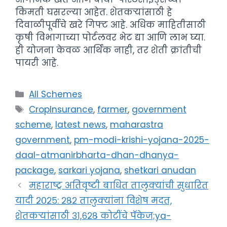
किमती घसरल्या आहेत. शेतकऱ्यांसाठी हे
दिवाळीपूर्वीचे खरे गिफ्ट आहे. अधिक माहितीसाठी
कृषी विभागाच्या पोर्टलवर भेट द्या आणि लाभ घ्या.
ही योजना केवळ आर्थिक नाही, तर शेती क्रांतीची
पायरी आहे.
Categories
All Schemes
Tags
CropInsurance
,
farmer
,
government
scheme
,
latest news
,
maharastra
government
,
pm-modi-krishi-yojana-2025-
daal-atmanirbharta-dhan-dhanya-
package
,
sarkari yojana
,
shetkari anudan
महाराष्ट्र अतिवृष्टी बाधित तालुक्यांची सुधारित
यादी २०२५: २८२ तालुक्यांना विशेष मदत,
शेतकऱ्यांसाठी ३१,६२८ कोटींचे पॅकेज;ya-