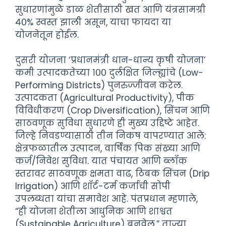
सुधारणांमुळे डाळ शेतीसाठी खत आणि यंत्रसामग्री
४०% स्वस्त झाली असून, याचा फायदा या
योजनेतून होईल.
दुसरी योजना ‘प्रधानमंत्री धान-धान्य कृषी योजना’
कमी उत्पादकतेच्या १०० दुर्लक्षित जिल्ह्यांचे (Low-
Performing Districts) पुनरुज्जीवन करेल.
उत्पादकता (Agricultural Productivity), पीक
विविधीकरण (Crop Diversification), सिंचन आणि
साठवणूक सुविधा सुधारणे ही मुख्य उद्दिष्टे आहेत.
जिल्हे निवडण्यासाठी तीन निकष वापरण्यात आले:
क्षेत्रफळातील उत्पादन, वार्षिक पिक संख्या आणि
कर्ज/निवेश सुविधा. यात पंचायत आणि ब्लॉक
स्तरावर साठवणूक क्षमता वाढ, ठिबक सिंचन (Drip
Irrigation) आणि शॉर्ट-टर्म कर्जाची सोपी
उपलब्धता यांचा समावेश आहे. पंतप्रधान म्हणाले,
“ही योजना शेतीला आधुनिक आणि शाश्वत
(Sustainable Agriculture) बनवेल.” ताज्या