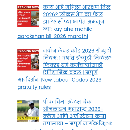
काय आहे महिला आरक्षण बिल
2026? लोकसभेत का फेल
झाले? सोप्या भाषेत समजून
घ्या; kay ahe mahila
aarakshan bill 2026 marathi
नवीन लेबर कोड २०२६ ग्रॅच्युटी
नियम: १ वर्षात ग्रॅच्युटी मिळेल?
फिक्स्ड टर्म कर्मचाऱ्यांसाठी
ऐतिहासिक बदल | संपूर्ण
मार्गदर्शन; New Labour Codes 2026
gratuity rules
पीक विमा स्टेटस चेक
ऑनलाइन महाराष्ट्र २०२६-
क्लेम आणि अर्ज स्टेटस कसा
तपासावा – संपूर्ण मार्गदर्शन;pik