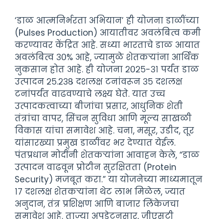
‘डाळ आत्मनिर्भरता अभियान’ ही योजना डाळींच्या
(Pulses Production) आयातीवर अवलंबित्व कमी
करण्यावर केंद्रित आहे. सध्या भारताचे डाळ आयात
अवलंबित्व ३०% आहे, ज्यामुळे शेतकऱ्यांना आर्थिक
नुकसान होत आहे. ही योजना २०२५-३१ पर्यंत डाळ
उत्पादन २५.२३८ दशलक्ष टनांवरून ३५ दशलक्ष
टनांपर्यंत वाढवण्याचे लक्ष्य घेते. यात उच्च
उत्पादकत्वाच्या बीजांचा प्रसार, आधुनिक शेती
तंत्रांचा वापर, सिंचन सुविधा आणि मूल्य साखळी
विकास यांचा समावेश आहे. चना, मसूर, उडीद, तूर
यांसारख्या प्रमुख डाळींवर भर देण्यात येईल.
पंतप्रधान मोदींनी शेतकऱ्यांना आवाहन केले, “डाळ
उत्पादन वाढवून प्रोटीन सुरक्षितता (Protein
Security) मजबूत करा.” या योजनेच्या माध्यमातून
१७ दशलक्ष शेतकऱ्यांना थेट लाभ मिळेल, ज्यात
अनुदान, तंत्र प्रशिक्षण आणि बाजार लिंकेजचा
समावेश आहे. ताज्या अपडेटनुसार, जीएसटी