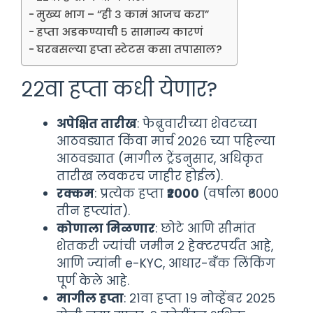
मुख्य भाग – “ही ३ कामं आजच करा”
हप्ता अडकण्याची ५ सामान्य कारणं
घरबसल्या हप्ता स्टेटस कसा तपासाल?
२२वा हप्ता कधी येणार?
अपेक्षित तारीख
: फेब्रुवारीच्या शेवटच्या
आठवड्यात किंवा मार्च २०२६ च्या पहिल्या
आठवड्यात (मागील ट्रेंडनुसार, अधिकृत
तारीख लवकरच जाहीर होईल).
रक्कम
: प्रत्येक हप्ता
₹२०००
(वर्षाला ₹६०००
तीन हप्त्यांत).
कोणाला मिळणार
: छोटे आणि सीमांत
शेतकरी ज्यांची जमीन २ हेक्टरपर्यंत आहे,
आणि ज्यांनी e-KYC, आधार-बँक लिंकिंग
पूर्ण केले आहे.
मागील हप्ता
: २१वा हप्ता १९ नोव्हेंबर २०२५