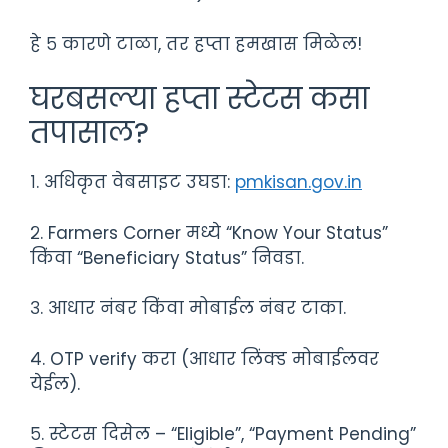
हे ५ कारणे टाळा, तर हप्ता हमखास मिळेल!
घरबसल्या हप्ता स्टेटस कसा
तपासाल?
१. अधिकृत वेबसाइट उघडा:
pmkisan.gov.in
२. Farmers Corner मध्ये “Know Your Status”
किंवा “Beneficiary Status” निवडा.
३. आधार नंबर किंवा मोबाईल नंबर टाका.
४. OTP verify करा (आधार लिंक्ड मोबाईलवर
येईल).
५. स्टेटस दिसेल – “Eligible”, “Payment Pending”