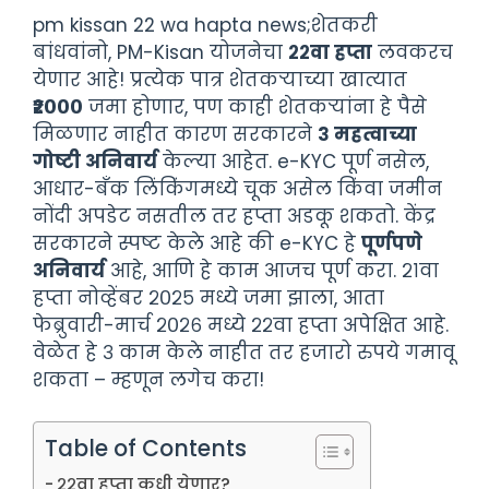
pm kissan 22 wa hapta news;शेतकरी
बांधवांनो, PM-Kisan योजनेचा
२२वा हप्ता
लवकरच
येणार आहे! प्रत्येक पात्र शेतकऱ्याच्या खात्यात
₹२०००
जमा होणार, पण काही शेतकऱ्यांना हे पैसे
मिळणार नाहीत कारण सरकारने
३ महत्वाच्या
गोष्टी अनिवार्य
केल्या आहेत. e-KYC पूर्ण नसेल,
आधार-बँक लिंकिंगमध्ये चूक असेल किंवा जमीन
नोंदी अपडेट नसतील तर हप्ता अडकू शकतो. केंद्र
सरकारने स्पष्ट केले आहे की e-KYC हे
पूर्णपणे
अनिवार्य
आहे, आणि हे काम आजच पूर्ण करा. २१वा
हप्ता नोव्हेंबर २०२५ मध्ये जमा झाला, आता
फेब्रुवारी-मार्च २०२६ मध्ये २२वा हप्ता अपेक्षित आहे.
वेळेत हे ३ काम केले नाहीत तर हजारो रुपये गमावू
शकता – म्हणून लगेच करा!
Table of Contents
२२वा हप्ता कधी येणार?