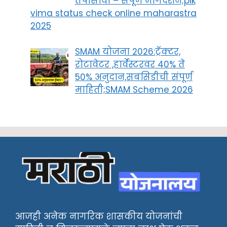
तपासावा – संपूर्ण मार्गदर्शन;pik
vima status check online maharastra
2025
SMAM योजना 2026:ट्रॅक्टर,
रोटावेटर ,हार्वेस्टरवर 40% ते
50% अनुदान,सबसिडीची संपूर्ण
माहिती;SMAM Scheme 2026
आजही अनेक नागरिक शासकीय योजनांची