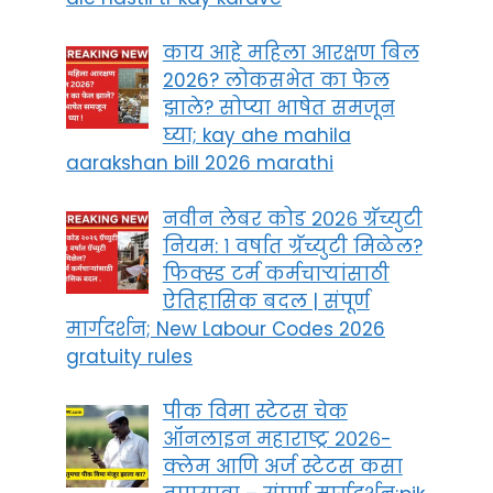
काय आहे महिला आरक्षण बिल
2026? लोकसभेत का फेल
झाले? सोप्या भाषेत समजून
घ्या; kay ahe mahila
aarakshan bill 2026 marathi
नवीन लेबर कोड २०२६ ग्रॅच्युटी
नियम: १ वर्षात ग्रॅच्युटी मिळेल?
फिक्स्ड टर्म कर्मचाऱ्यांसाठी
ऐतिहासिक बदल | संपूर्ण
मार्गदर्शन; New Labour Codes 2026
gratuity rules
पीक विमा स्टेटस चेक
ऑनलाइन महाराष्ट्र २०२६-
क्लेम आणि अर्ज स्टेटस कसा