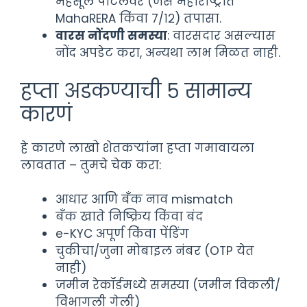
महसूल पोर्टलवर (जसे महाराष्ट्रात
MahaRERA किंवा ७/१२) तपासा.
वारस नोंदणी समस्या
: वारसदार असल्यास
नोंद अपडेट करा, अन्यथा लाभ मिळत नाही.
हप्ता अडकण्याची ५ सामान्य
कारणं
हे कारणे लाखो शेतकऱ्यांना हप्ता गमावायला
लावतात – तुमचे चेक करा:
आधार आणि बँक नाव mismatch
बँक खाते निष्क्रिय किंवा बंद
e-KYC अपूर्ण किंवा पेंडिंग
चुकीचा/जुना मोबाइल नंबर (OTP येत
नाही)
जमीन रेकॉर्डमध्ये समस्या (जमीन विकली/
विभागली गेली)