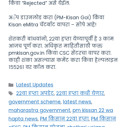
किंवा “Rejected” असे येईल.
अॅप डाउनलोड करा (PM-Kisan GoI) किंवा
Kisan eMitra चॅटबॉट वापरा – सोपे आहे!
शेतकरी बांधवांनो, २२वा हप्ता येण्यापूर्वी हे ३ काम
आजच पूर्ण करा. अधिकृत माहितीसाठी फक्त
pmkisan.gov.in किंवा CSC सेंटरचा वापर करा.
काही शंका असल्यास कमेंट करा किंवा हेल्पलाइन
१५५२६१ वर कॉल करा.
Categories
Latest Updates
Tags
22वा हप्ता अपडेट
,
22वा हप्ता कधी येणार
,
government scheme
,
latest news
,
maharastra government
,
pm kissan 22 wa
hapta news
,
PM किसान 22वा हप्ता
,
PM किसान