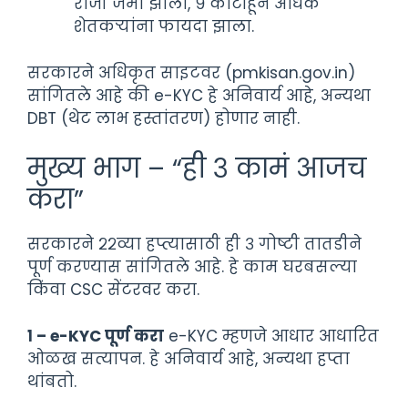
रोजी जमा झाला, ९ कोटींहून अधिक
शेतकऱ्यांना फायदा झाला.
सरकारने अधिकृत साइटवर (pmkisan.gov.in)
सांगितले आहे की e-KYC हे अनिवार्य आहे, अन्यथा
DBT (थेट लाभ हस्तांतरण) होणार नाही.
मुख्य भाग – “ही ३ कामं आजच
करा”
सरकारने २२व्या हप्त्यासाठी ही ३ गोष्टी तातडीने
पूर्ण करण्यास सांगितले आहे. हे काम घरबसल्या
किंवा CSC सेंटरवर करा.
१ – e-KYC पूर्ण करा
e-KYC म्हणजे आधार आधारित
ओळख सत्यापन. हे अनिवार्य आहे, अन्यथा हप्ता
थांबतो.