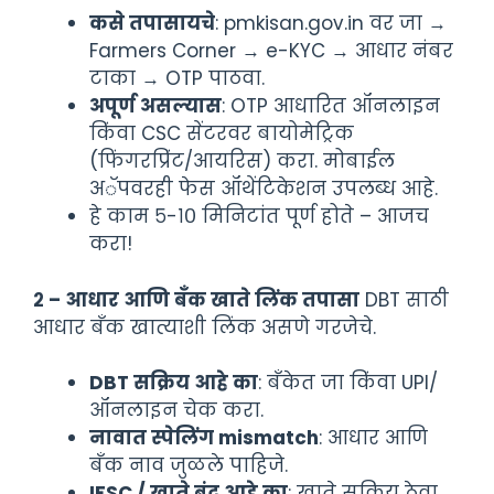
कसे तपासायचे
: pmkisan.gov.in वर जा →
Farmers Corner → e-KYC → आधार नंबर
टाका → OTP पाठवा.
अपूर्ण असल्यास
: OTP आधारित ऑनलाइन
किंवा CSC सेंटरवर बायोमेट्रिक
(फिंगरप्रिंट/आयरिस) करा. मोबाईल
अॅपवरही फेस ऑथेंटिकेशन उपलब्ध आहे.
हे काम ५-१० मिनिटांत पूर्ण होते – आजच
करा!
२ – आधार आणि बँक खाते लिंक तपासा
DBT साठी
आधार बँक खात्याशी लिंक असणे गरजेचे.
DBT सक्रिय आहे का
: बँकेत जा किंवा UPI/
ऑनलाइन चेक करा.
नावात स्पेलिंग mismatch
: आधार आणि
बँक नाव जुळले पाहिजे.
IFSC / खाते बंद आहे का
: खाते सक्रिय ठेवा,