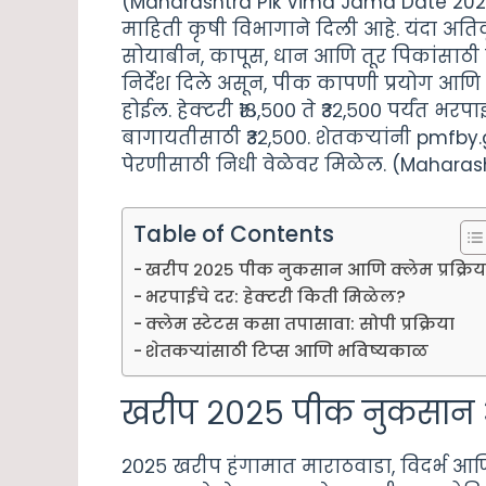
(Maharashtra Pik Vima Jama Date 2025)
माहिती कृषी विभागाने दिली आहे. यंदा अतिवृष
सोयाबीन, कापूस, धान आणि तूर पिकांसाठी क्
निर्देश दिले असून, पीक कापणी प्रयोग आणि 
होईल. हेक्टरी ₹१८,५०० ते ₹३२,५०० पर्यंत भरप
बागायतीसाठी ₹३२,५००. शेतकऱ्यांनी pmfby.g
पेरणीसाठी निधी वेळेवर मिळेल. (Maharas
Table of Contents
खरीप २०२५ पीक नुकसान आणि क्लेम प्रक्रिय
भरपाईचे दर: हेक्टरी किती मिळेल?
क्लेम स्टेटस कसा तपासावा: सोपी प्रक्रिया
शेतकऱ्यांसाठी टिप्स आणि भविष्यकाळ
खरीप २०२५ पीक नुकसान आण
२०२५ खरीप हंगामात माराठवाडा, विदर्भ आणि उ