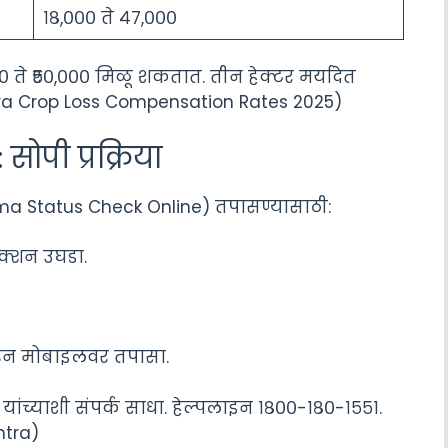
१८,००० ते ४७,०००
०० ते ₹५०,००० मिळू शकतात. तीन हेक्टर मर्यादेत
shtra Crop Loss Compensation Rates 2025)
सोपी प्रक्रिया
Vima Status Check Online) तपासण्यासाठी:
ेक्शन उघडा.
ून मोबाइलवर तपासा.
यांच्याशी संपर्क साधा. हेल्पलाइन १८००-१८०-१५५१.
htra)