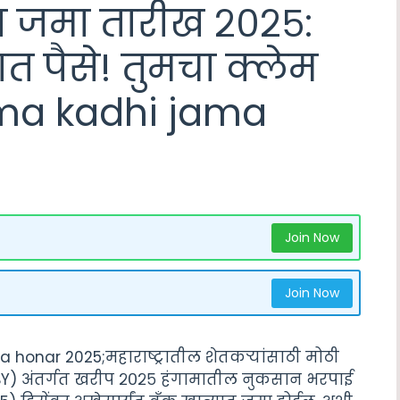
मा जमा तारीख २०२५:
ात पैसे! तुमचा क्लेम
ima kadhi jama
Join Now
Join Now
a honar 2025;महाराष्ट्रातील शेतकऱ्यांसाठी मोठी
FBY) अंतर्गत खरीप २०२५ हंगामातील नुकसान भरपाई