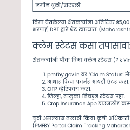
जमीन धुली/खरडली
विमा घेतलेल्या शेतकऱ्यांना अतिरिक्त ₹३५,०
भरपाई, DBT द्वारे थेट खात्यात. (Mahara
क्लेम स्टेटस कसा तपासावा: 
शेतकऱ्यांनी पीक विमा क्लेम स्टेटस (Pik 
pmfby.gov.in वर ‘Claim Status’ स
आधार किंवा फार्मर आयडी एंटर करा.
OTP व्हेरिफाय करा.
जिल्हा, तालुका निवडून स्टेटस पहा.
Crop Insurance App डाउनलोड कर
त्रुटी असल्यास तलाठी किंवा कृषी अधिकारी 
(PMFBY Portal Claim Tracking Maharas