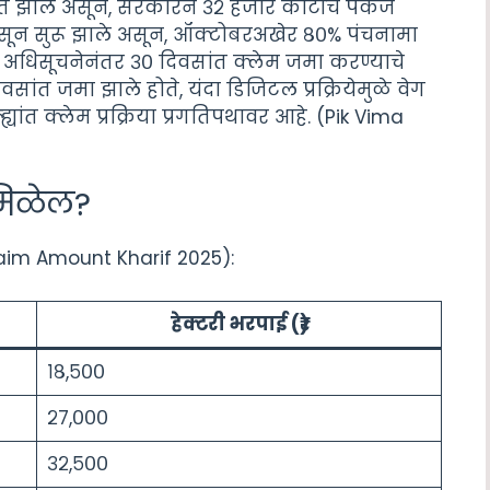
ित झाले असून, सरकारने ३२ हजार कोटींचे पॅकेज
रपासून सुरू झाले असून, ऑक्टोबरअखेर ८०% पंचनामा
्या अधिसूचनेनंतर ३० दिवसांत क्लेम जमा करण्याचे
ांत जमा झाले होते, यंदा डिजिटल प्रक्रियेमुळे वेग
यांत क्लेम प्रक्रिया प्रगतिपथावर आहे. (Pik Vima
 मिळेल?
aim Amount Kharif 2025):
हेक्टरी भरपाई (₹)
१८,५००
२७,०००
३२,५००