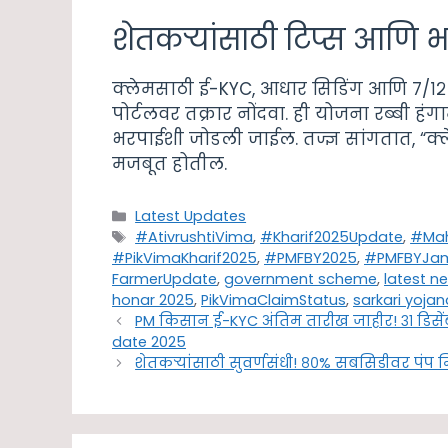
शेतकऱ्यांसाठी टिप्स आणि 
क्लेमसाठी ई-KYC, आधार सिडिंग आणि ७/१२ 
पोर्टलवर तक्रार नोंदवा. ही योजना रब्बी 
भरपाईशी जोडली जाईल. तज्ज्ञ सांगतात, “क्
मजबूत होतील.
Categories
Latest Updates
Tags
#AtivrushtiVima
,
#Kharif2025Update
,
#Mah
#PikVimaKharif2025
,
#PMFBY2025
,
#PMFBYJa
FarmerUpdate
,
government scheme
,
latest n
honar 2025
,
PikVimaClaimStatus
,
sarkari yojan
PM किसान ई-KYC अंतिम तारीख जाहीर! ३१ डिसेंबर
date 2025
शेतकऱ्यांसाठी सुवर्णसंधी! ८०% सबसिडीवर पं