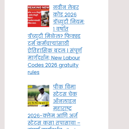
नवीन लेबर
कोड २०२६
ग्रॅच्युटी नियम:
१ वर्षात
ग्रॅच्युटी मिळेल? फिक्स्ड
टर्म कर्मचाऱ्यांसाठी
ऐतिहासिक बदल | संपूर्ण
मार्गदर्शन; New Labour
Codes 2026 gratuity
rules
पीक विमा
स्टेटस चेक
ऑनलाइन
महाराष्ट्र
२०२६-क्लेम आणि अर्ज
स्टेटस कसा तपासावा –