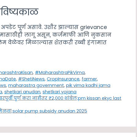
भविष्यकाळ
अपडेट पूर्ण असावे. उशीर झाल्यास grievance
हंगामासाठीही लागू असून, कर्जमाफी आणि नुकसान
लेम वेळेवर मिळाल्यास शेतकरी रब्बी हंगामात
arashtraKisan
,
#MaharashtraPikVima
,
maDate
,
#ShetiNews
,
CropInsurance
,
farmer
,
ews
,
maharastra government
,
pik vima kadhi jama
a
,
shetkari anudan
,
shetkari yojana
पूर्वी पूर्ण करा नाहीतर ₹२,००० थांबेल;pm kissan ekyc last
प मिळवा;solar pump subsidy anudan 2025