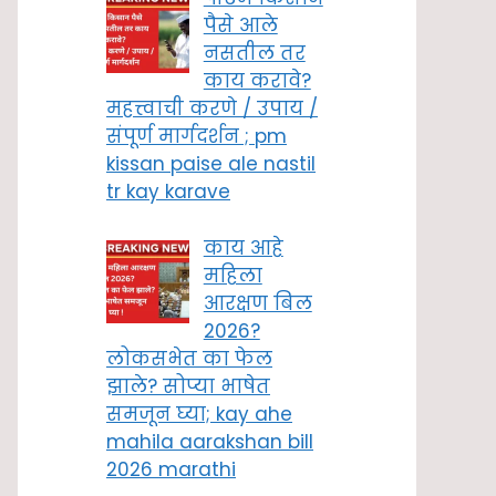
पैसे आले
नसतील तर
काय करावे?
महत्त्वाची करणे / उपाय /
संपूर्ण मार्गदर्शन ; pm
kissan paise ale nastil
tr kay karave
काय आहे
महिला
आरक्षण बिल
2026?
लोकसभेत का फेल
झाले? सोप्या भाषेत
समजून घ्या; kay ahe
mahila aarakshan bill
2026 marathi