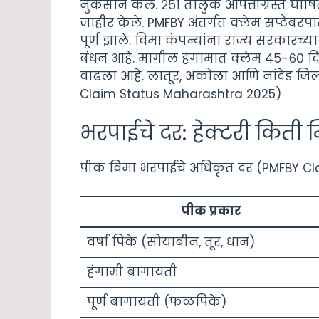
नुकसान केले. २५१ तालुके आपत्तीग्रस्त घोष
जाहीर केले. PMFBY अंतर्गत क्लेम सप्टेंब
पूर्ण झाले. विमा कंपन्यांना राज्य सरकारच
बंधन आहे. मागील हंगामात क्लेम ४५-६० दिवस
वाढला आहे. लातूर, अकोला आणि नांदेड जिल्ह्
Claim Status Maharashtra 2025)
भरपाईचे दर: हेक्टरी किती
पीक विमा भरपाईचे अधिकृत दर (PMFBY Cl
पीक प्रकार
वर्षा पिके (सोयाबीन, तूर, धान)
हंगामी बागायती
पूर्ण बागायती (फळपिके)