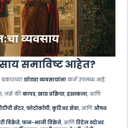
यवसाय समाविष्ट आहेत?
प्रकारच्या
छोट्या व्यवसायांना
कर्ज उपलब्ध आहे:
्स, जसे की
कापड
,
खाद्य प्रक्रिया
,
हस्तकला
, आणि
ीटीपी सेंटर
,
फोटोकॉपी
,
कुरिअर सेवा
, आणि
औषध
ी विक्रेते
,
फळ-भाजी विक्रेते
, आणि
रिटेल स्टोअर
.