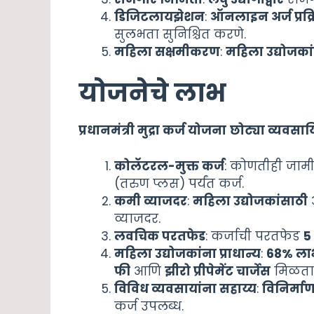
डिजिटलायझेशन
:
ऑनलाइन अर्ज प्रक्
सुलभता सुनिश्चित करणे.
महिला सक्षमीकरण
:
महिला उद्योजका
योजनेचे लाभ
प्रधानमंत्री मुद्रा कर्ज योजना
छोट्या व्यवसाय
कोलॅटरल-मुक्त कर्ज
: कोणतीही जाम
(तरुण प्लस) पर्यंत कर्ज.
कमी व्याजदर
:
महिला उद्योजकांसाठी
व्याजदर.
लवचिक परतफेड
: कर्जाची परतफेड
5
महिला उद्योजकांना प्राधान्य
:
68%
लाभ
फी
आणि
झीरो प्रीपेमेंट चार्जेस
मिळता
विविध व्यवसायांना सहाय्य
:
विनिर्मा
कर्ज उपलब्ध.