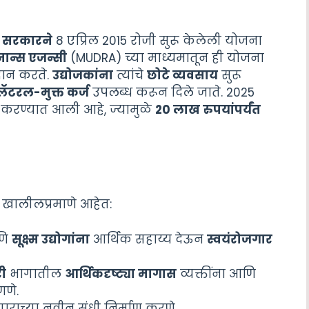
द्र सरकारने
8 एप्रिल 2015 रोजी सुरू केलेली योजना
यनान्स एजन्सी
(MUDRA) च्या माध्यमातून ही योजना
दान करते.
उद्योजकांना
त्यांचे
छोटे व्यवसाय
सुरू
ॅटरल-मुक्त कर्ज
उपलब्ध करून दिले जाते. 2025
ट करण्यात आली आहे, ज्यामुळे
20
लाख रुपयांपर्यंत
्टे खालीलप्रमाणे आहेत:
णि
सूक्ष्म उद्योगांना
आर्थिक सहाय्य देऊन
स्वयंरोजगार
ी
भागातील
आर्थिकदृष्ट्या मागास
व्यक्तींना आणि
णणे.
राच्या नवीन संधी निर्माण करणे.