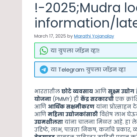
!-2025;Mudra l
information/lat
March 17, 2025
by
Marathi Yojanalay
या ग्रुपला जॉइन व्हा!
या Telegram ग्रुपला जॉइन व्हा
भारतातील
छोटे व्यवसाय
आणि
सूक्ष्म उद्योग
ह
योजना
(PMMY) ही
केंद्र सरकारची
एक क्रां
आणि
आर्थिक सक्षमीकरण
यांना प्रोत्साहन द
आणि
महिला उद्योजकांसाठी
विशेष लाभ घेऊ
उद्यमशीलता
यांना चालना मिळत आहे. हा 
उद्दिष्टे, लाभ, पात्रता निकष, कर्जाचे प्रकार,