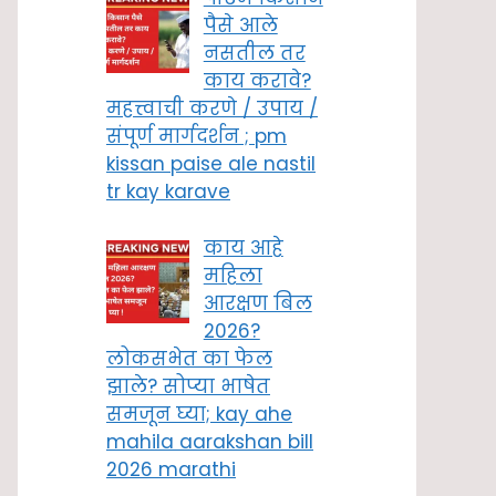
पैसे आले
नसतील तर
काय करावे?
महत्त्वाची करणे / उपाय /
संपूर्ण मार्गदर्शन ; pm
kissan paise ale nastil
tr kay karave
काय आहे
महिला
आरक्षण बिल
2026?
लोकसभेत का फेल
झाले? सोप्या भाषेत
समजून घ्या; kay ahe
mahila aarakshan bill
2026 marathi