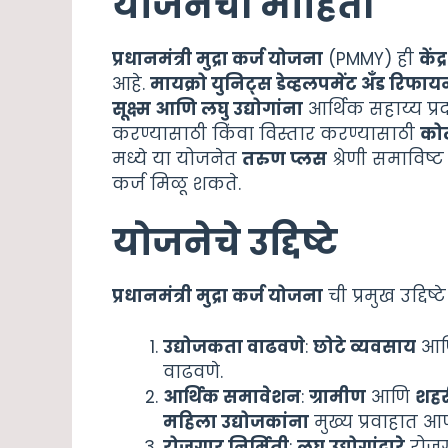
योजनेची माहिती
प्रधानमंत्री मुद्रा कर्ज योजना
(PMMY) ही
कें
आहे.
मायक्रो युनिट्स डेव्हलपमेंट अँड रिफा
सूक्ष्म आणि लघु उद्योगांना
आर्थिक सहाय्य प्र
करण्यासाठी किंवा विस्तार करण्यासाठी
कोल
मध्ये या योजनेत
तरुण प्लस
श्रेणी समाविष्
कर्ज मिळू शकते.
योजनेचे उद्दिष्टे
प्रधानमंत्री मुद्रा कर्ज योजना
ची प्रमुख उद्दिष
उद्योजकता वाढवणे
:
छोटे व्यवसाय
आ
वाढवणे.
आर्थिक समावेशन
:
ग्रामीण
आणि
शहर
महिला उद्योजकांना
मुख्य प्रवाहात आ
रोजगार निर्मिती
:
लघु उद्योगांद्वारे
रोजगा