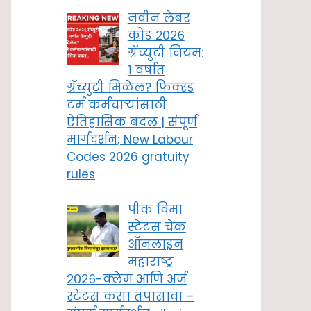
नवीन लेबर
कोड २०२६
ग्रॅच्युटी नियम:
१ वर्षात
ग्रॅच्युटी मिळेल? फिक्स्ड
टर्म कर्मचाऱ्यांसाठी
ऐतिहासिक बदल | संपूर्ण
मार्गदर्शन; New Labour
Codes 2026 gratuity
rules
पीक विमा
स्टेटस चेक
ऑनलाइन
महाराष्ट्र
२०२६-क्लेम आणि अर्ज
स्टेटस कसा तपासावा –