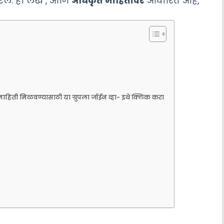
रेल. हा लेख , आणि
अधिकृत माहितीवर
आधारित आहे,
माहिती मिळवण्यासाठी या ग्रुपला जॉईन व्हा- इथे क्लिक करा