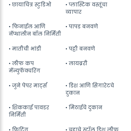
• छायाचित्र स्टुडिओ
• प्लास्टिक वस्तूंचा
व्यापार
• फिनाईल आणि
• पापड बनवणे
नॅप्थालीन बॉल निर्मिती
• मातीची भांडी
• पट्टी बनवणे
• लीफ कप
• लायब्ररी
मॅन्युफॅक्चरिंग
• जुने पेपर मार्ट्स
• डिश आणि सिगारेटचे
दुकान
• शिककाई पावडर
• मिठाईचे दुकान
निर्मिती
• फिटिंग
• चहाचे स्टॉल डिश लीफ