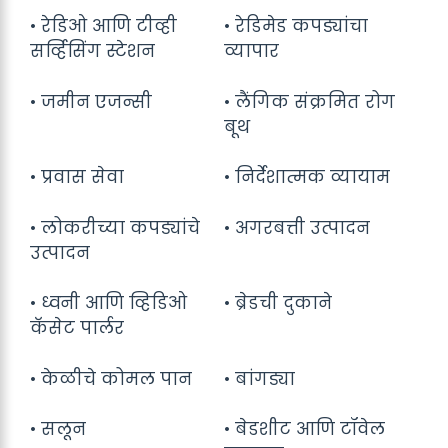
• रेडिओ आणि टीव्ही
• रेडिमेड कपड्यांचा
सर्व्हिसिंग स्टेशन
व्यापार
• जमीन एजन्सी
• लैंगिक संक्रमित रोग
बूथ
• प्रवास सेवा
• निर्देशात्मक व्यायाम
• लोकरीच्या कपड्यांचे
• अगरबत्ती उत्पादन
उत्पादन
• ध्वनी आणि व्हिडिओ
• ब्रेडची दुकाने
कॅसेट पार्लर
• केळीचे कोमल पान
• बांगड्या
• सलून
• बेडशीट आणि टॉवेल