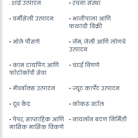
. शाई उत्पादन
• रचना संस्था
• वर्मीसेली उत्पादन
• भाजीपाला आणि
फळांची विक्री
• ओले पीसणे
• जॅम, जेली आणि लोणचे
उत्पादन
• काम टायपिंग आणि
• चटई विणणे
फोटोकॉपी सेवा
• मॅचबॉक्स उत्पादन
• ज्यूट कार्पेट उत्पादन
• दूध केंद्र
• कोकरू स्टॉल
• पेपर, साप्ताहिक आणि
• नायलॉन बटण निर्मिती
मासिक मासिक विकणे