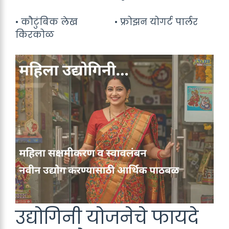
• कौटुंबिक लेख
• फ्रोझन योगर्ट पार्लर
किरकोळ
उद्योगिनी योजनेचे फायदे