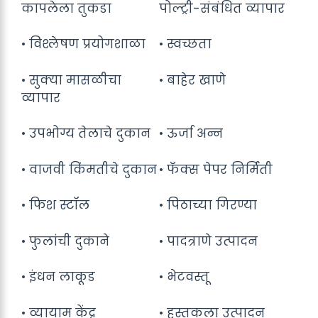
कापलेला तुकडा
पोल्ट्री-संबंधित व्यापार
• विश्लेषण प्रयोगशाळा
• स्वच्छता
• सुक्या मासळीचा
• बाहेर खाणे
व्यापार
• उपभोग्य तेलाचे दुकान
• ऊर्जा अन्न
• वाजवी किंमतीचे दुकान
• फॅक्स पेपर निर्मिती
• फिश स्टॉल
• पिठाच्या गिरण्या
• फुलांची दुकाने
• पादत्राणे उत्पादन
• इंधन लाकूड
• भेटवस्तू
• व्यायाम केंद्र
• हस्तकला उत्पादन