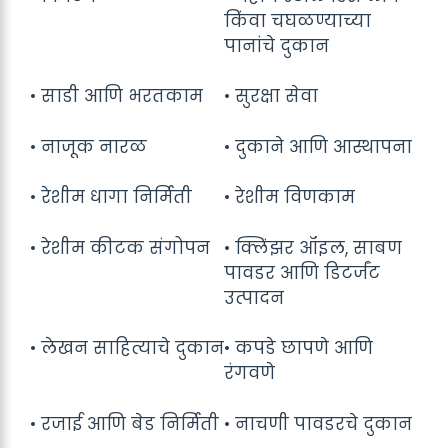
किंवा चघळण्याच्या
पानांचे दुकान
• साडी आणि भरतकाम
• सुरक्षा सेवा
• नाजूक नारळ
• दुकाने आणि आस्थापना
• रेशीम धागा निर्मिती
• रेशीम विणकाम
• रेशीम कीटक संगोपन
• क्लिंझर ऑइल, साबण
पावडर आणि डिटर्जंट
उत्पादन
• लेखन साहित्याचे दुकान
• कपडे छापणे आणि
रंगवणे
• रजाई आणि बेड निर्मिती
• नाचणी पावडरचे दुकान