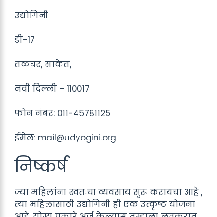
उद्योगिनी
डी-17
तळघर, साकेत,
नवी दिल्ली – 110017
फोन नंबर: ०११-४५७८११२५
ईमेल: mail@udyogini.org
निष्कर्ष
ज्या महिलांना स्वतःचा व्यवसाय सुरू करायचा आहे ,
त्या महिलांसाठी उद्योगिनी ही एक उत्कृष्ट योजना
आहे. योग्य प्रकारे अर्ज केल्यास तुम्हाला लवकरात