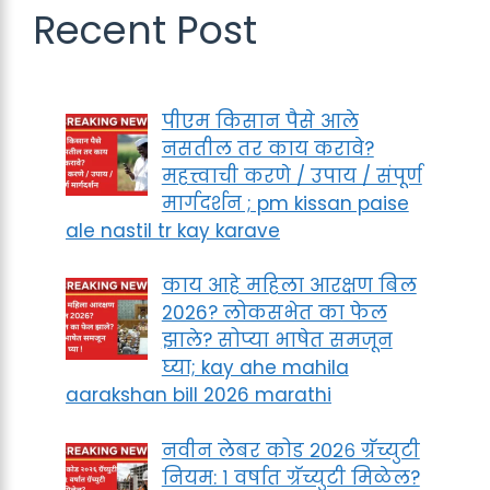
Recent Post
पीएम किसान पैसे आले
नसतील तर काय करावे?
महत्त्वाची करणे / उपाय / संपूर्ण
मार्गदर्शन ; pm kissan paise
ale nastil tr kay karave
काय आहे महिला आरक्षण बिल
2026? लोकसभेत का फेल
झाले? सोप्या भाषेत समजून
घ्या; kay ahe mahila
aarakshan bill 2026 marathi
नवीन लेबर कोड २०२६ ग्रॅच्युटी
नियम: १ वर्षात ग्रॅच्युटी मिळेल?