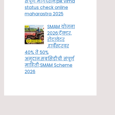
संपूर्ण मार्गदर्शन;pik vima
status check online
maharastra 2025
SMAM योजना
2026:ट्रॅक्टर,
रोटावेटर
,हार्वेस्टरवर
40% ते 50%
अनुदान,सबसिडीची संपूर्ण
माहिती;SMAM Scheme
2026