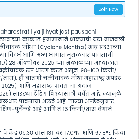
Join Now
arastratil ya jilhyat jast pausachi
उत्सवाच्या काळात हवामानाने धोक्याची घंटा वाजवली
ीवादळ ‘मोंथा’ (Cyclone Montha) आंध्र प्रदेशाच्या
ाच्या विदर्भ आणि मध्य भागात मुसळधार पावसाची
IMD) २८ ऑक्टोबर २०२५ च्या सकाळच्या अहवालात
्र चक्रीवादळ रूप धारण करत असून, ९०-१०० किमी/
तास). ही बातमी चक्रीवादळ मोंथा महाराष्ट्र अपडेट
025) आणि महाराष्ट्र पावसाचा अंदाज
सारख्या ट्रेंडिंग विषयांसाठी चर्चेत आहे, ज्यामुळे
 मुसळधार पावसाचा अलर्ट आहे. ताज्या अपडेटनुसार,
दक्षिण-पूर्वेकडे आहे आणि ते १५ किमी/तास वेगाने
ा’ चे केंद्र ०५:३० तास IST वर १७.०°N आणि ६७.८°E किंवा