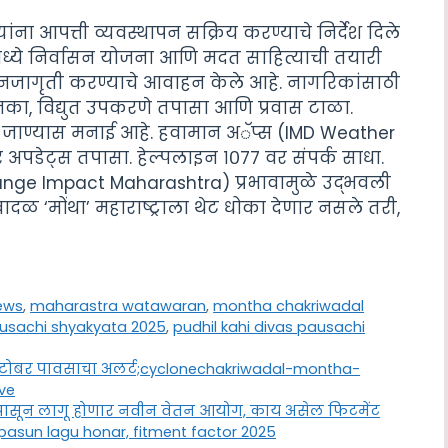
यांना आपत्ती व्यवस्थापन सक्रिय करण्याचे निर्देश दिले
ळमध्ये निर्वासन योजना आणि मदत साहित्याची तयारी
जनजागृती करण्याचे आवाहन केले आहे. नागरिकांसाठी
 नका, विद्युत उपकरणे तपासा आणि प्रवास टाळा.
ात जाण्यास मनाई आहे. हवामान अॅप्स (IMD Weather
पडेट्स तपासा. हेल्पलाइन १०७७ वर संपर्क साधा.
ange Impact Maharashtra) प्रभावामुळे उद्भवली
ादळ ‘मोंथा’ महाराष्ट्राला थेट धोका देणार नसले तरी,
news
,
maharastra watawaran
,
montha chakriwadal
pausachi shyakyata 2025
,
pudhil kahi divas pausachi
० ऑक्टोबर पावसाचा अलर्ट;cyclonechakriwadal-montha-
ve
पासून लागू होणार नवीन वेतन आयोग, काय असेल फिटमेंट
pasun lagu honar, fitment factor 2025