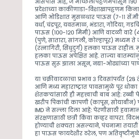
आसपास आहे, जे मच्छिलीपट्टणमपासून १९० किम
प्रदेशाच्या काकीणाडा-विशाखापट्टणम किनारप
आणि ओडिशात मुसळधार पाऊस (७-११ सें.मी.) अ
वर्धा, चंद्रपूर, यवतमाळ, भंडारा, गोंदिया,
पाऊस (१००-१२० मिमी) आणि वादळी वारे (४०
(पुणे, सातारा, सांगली, कोल्हापूर) मध्य
(रत्नागिरी, सिंधुदुर्ग) हलका पाऊस राहील
हलका पाऊस अपेक्षित आहे. ताज्या बातम्या
पाऊस सुरू झाला असून, नद्या-ओढ्यांच्या प
या चक्रीवादळाचा प्रभाव ३ दिवसांपर्यंत (२८
आणि मध्य महाराष्ट्रात पावसामुळे पूर धोका
शेतकऱ्यांसाठी ही महत्त्वाची बाब आहे: रब्
खरीप पिकांची कापणी (कापूस, सोयाबीन) पूर
IMD ने सल्ला दिला आहे: पेरणीसाठी हवामा
संरक्षणासाठी छत्री किंवा कव्हर वापरा. व
होण्याची शक्यता असल्याने, पंचनामा तयारी 
हा पाऊस फायदेशीर ठरेल, पण अतिवृष्टीमुळे