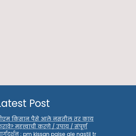
Latest Post
ीएम किसान पैसे आले नसतील तर काय
रावे? महत्त्वाची करणे / उपाय / संपूर्ण
ार्गदर्शन ; pm kissan paise ale nastil tr