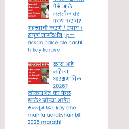
पैसे आले
नसतील तर
काय करावे?
महत्त्वाची करणे / उपाय /
संपूर्ण मार्गदर्शन ; pm
kissan paise ale nastil
tr kay karave
काय आहे
महिला
आरक्षण बिल
2026?
लोकसभेत का फेल
झाले? सोप्या भाषेत
समजून घ्या; kay ahe
mahila aarakshan bill
2026 marathi