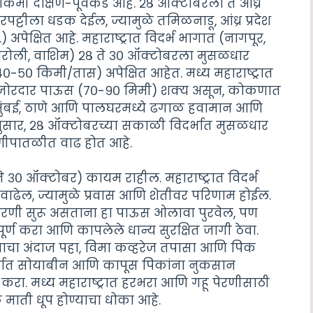
ी दक्षिण-पूर्वेकडे आहे. २८ ऑक्टोबरला ते आंध्र
ट्टीला धडक देईल, ज्यामुळे तमिळनाडू, आंध्र प्रदेश
पेक्षित आहे. महाराष्ट्रात विदर्भ भागात (नागपूर,
 गडचिरोली, वाशिम) २८ ते ३० ऑक्टोबरला मुसळधार
-५० किमी/तास) अपेक्षित आहेत. मध्य महाराष्ट्रात
म ते जोरदार पाऊस (७०-९० मिमी) शक्य असून, कोकणात
. मुंबई, ठाणे आणि पालघरमध्ये ढगाळ हवामान आणि
ंनुसार, २८ ऑक्टोबरच्या सकाळी विदर्भात मुसळधार
ाणीपातळीत वाढ होत आहे.
 ते ३० ऑक्टोबर) कायम राहील. महाराष्ट्रात विदर्भ
 वाढेल, ज्यामुळे प्रवास आणि शेतीवर परिणाम होईल.
बी पेरणी सुरू असताना हा पाऊस ओलावा पुरवेल, पण
्ण करा आणि कापलेले धान्य सुरक्षित जागी ठेवा.
नाचा अंदाज पहा, विमा कव्हरेज तपासा आणि पिक
िदर्भात सोयाबीन आणि कापूस पिकांना नुकसान
करा. मध्य महाराष्ट्रात हरभरा आणि गहू पेरणीसाठी
 माती धूप होण्याचा धोका आहे.