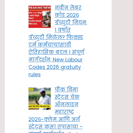
नवीन लेबर
कोड २०२६
ग्रॅच्युटी नियम:
१ वर्षात
ग्रॅच्युटी मिळेल? फिक्स्ड
टर्म कर्मचाऱ्यांसाठी
ऐतिहासिक बदल | संपूर्ण
मार्गदर्शन; New Labour
Codes 2026 gratuity
rules
पीक विमा
स्टेटस चेक
ऑनलाइन
महाराष्ट्र
२०२६-क्लेम आणि अर्ज
स्टेटस कसा तपासावा –