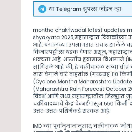
या Telegram ग्रुपला जॉइन व्हा
montha chakriwadal latest updates mah
shyakyata 2025;महाराष्ट्रात दिवाळीच्या 
आहे. बंगालच्या उपसागरात तयार झालेले चक्र
किनारपट्टीला धडक देणार असून, महाराष्ट्र
शक्यता आहे. भारतीय हवामान विभागाने (
सांगितले आहे की, हे चक्रीवादळ सध्या तीव
तास वेगाने वारे वाहतील (गस्टसह ११० किमी/
(Cyclone Montha Maharashtra Update 2
(Maharashtra Rain Forecast October 2025) 
विदर्भ आणि मध्य महाराष्ट्रातील जिल्ह्यांत
चक्रीवादळाचे केंद्र चेन्नईपासून ५५० किमी 
उत्तर-उत्तर-पश्चिमेकडे सरकत आहे.
IMD च्या पूर्वानुमानानुसार, चक्रीवादळ ‘मोंथ