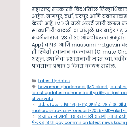
महाराष्ट्र सरकारने विदर्भातील जिल्हाधिकाऱ्
आहेत. नागपूर, वर्धा, चंद्रपूर आणि यवतमा
केली आहे. IMD ने यलो अलर्ट जारी करून 
सावधगिरी: वादळी वाऱ्यांमुळे घराबाहेर पडू
मच्छीमारांना २८ ते ३० ऑक्टोबरला समुद्र
App) वापरा आणि mausam.imd.gov.in वर अ
ही स्थिती हवामान बदलाच्या (Climate Ch
असून, स्थानिक प्रशासनाची मदत घ्या. चक्रीव
पावसाचा प्रभाव ३ दिवस कायम राहील.
Categories
Latest Updates
Tags
hawaman ghadamodi
,
IMD aleart
,
latest 
latest updates maharastratil ya jilhyat jast 
shyakyata
चक्रीवादळ ‘मोंथा’ महाराष्ट्र अपडेट: २८ ते ३
maharashtra-rain-forecast-2025-IMD-alert-li
८ वा वेतन आयोगाबाबत मोठी बातमी, या तारखे
फॅक्टर; 8 th pay commision latest news kadhi 