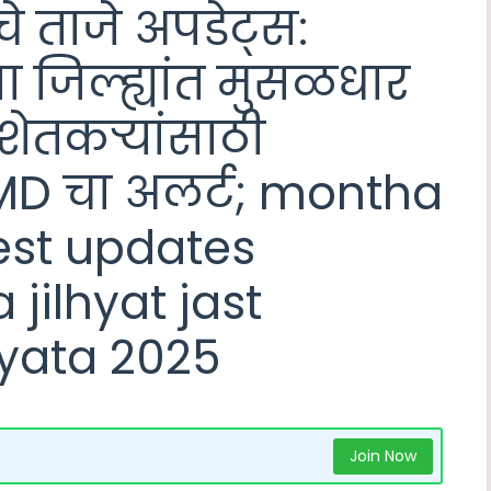
चे ताजे अपडेट्स:
या जिल्ह्यांत मुसळधार
शेतकऱ्यांसाठी
 IMD चा अलर्ट; montha
est updates
 jilhyat jast
yata 2025
Join Now