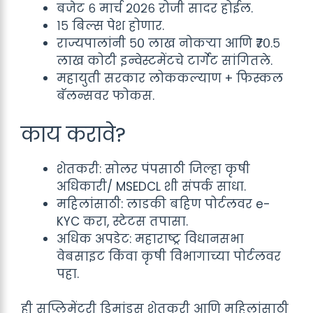
बजेट ६ मार्च २०२६ रोजी सादर होईल.
१५ बिल्स पेश होणार.
राज्यपालांनी ५० लाख नोकऱ्या आणि ₹७०.५
लाख कोटी इन्वेस्टमेंटचे टार्गेट सांगितले.
महायुती सरकार लोककल्याण + फिस्कल
बॅलन्सवर फोकस.
काय करावे?
शेतकरी: सोलर पंपसाठी जिल्हा कृषी
अधिकारी/ MSEDCL शी संपर्क साधा.
महिलांसाठी: लाडकी बहिण पोर्टलवर e-
KYC करा, स्टेटस तपासा.
अधिक अपडेट: महाराष्ट्र विधानसभा
वेबसाइट किंवा कृषी विभागाच्या पोर्टलवर
पहा.
ही सप्लिमेंटरी डिमांड्स शेतकरी आणि महिलांसाठी