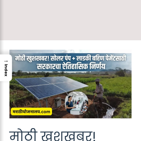
→
Index
मोठी खुशखबर!