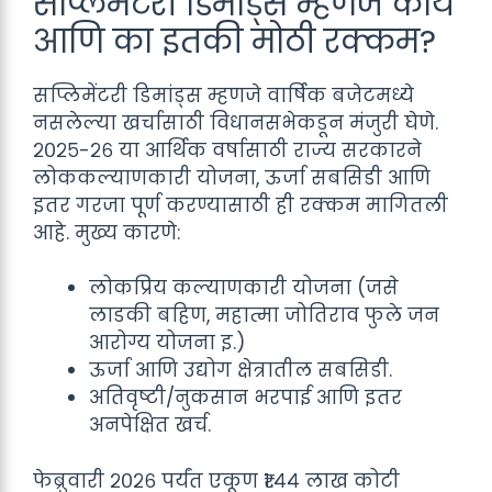
सप्लिमेंटरी डिमांड्स म्हणजे काय
आणि का इतकी मोठी रक्कम?
सप्लिमेंटरी डिमांड्स म्हणजे वार्षिक बजेटमध्ये
नसलेल्या खर्चासाठी विधानसभेकडून मंजुरी घेणे.
२०२५-२६ या आर्थिक वर्षासाठी राज्य सरकारने
लोककल्याणकारी योजना, ऊर्जा सबसिडी आणि
इतर गरजा पूर्ण करण्यासाठी ही रक्कम मागितली
आहे. मुख्य कारणे:
लोकप्रिय कल्याणकारी योजना (जसे
लाडकी बहिण, महात्मा जोतिराव फुले जन
आरोग्य योजना इ.)
ऊर्जा आणि उद्योग क्षेत्रातील सबसिडी.
अतिवृष्टी/नुकसान भरपाई आणि इतर
अनपेक्षित खर्च.
फेब्रुवारी २०२६ पर्यंत एकूण ₹१.४४ लाख कोटी