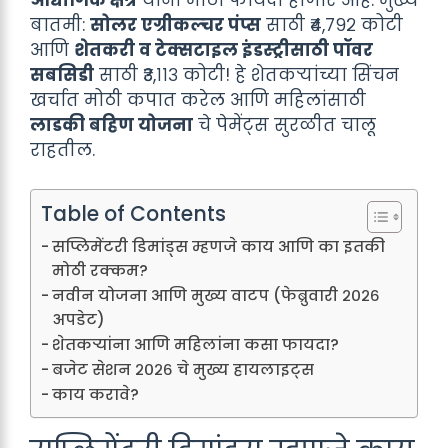
औद्योगिक क्षेत्र
यांना मोठा फायदा होणार आहे. मुख्य
बातमी:
सोलर एग्रीकल्चर पंप्स
साठी ₹४,७९२ कोटी
आणि
शेतकरी व टेक्सटाइल इंडस्ट्रीसाठी पॉवर
सबसिडी
साठी ₹३,११३ कोटी! हे शेतकऱ्यांच्या सिंचन
खर्चात मोठी कपात करेल आणि महिलांसाठी
लाडकी बहिण योजना
चे पेमेंट्स सुरळीत चालू
राहतील.
Table of Contents
सप्लिमेंटरी डिमांड्स म्हणजे काय आणि का इतकी
मोठी रक्कम?
नवीन योजना आणि मुख्य वाटप (फेब्रुवारी २०२६
अपडेट)
शेतकऱ्यांना आणि महिलांना कसा फायदा?
बजेट सेशन २०२६ चे मुख्य हायलाइट्स
काय करावे?