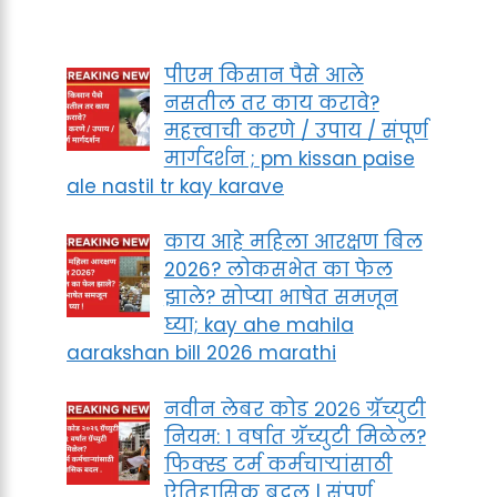
पीएम किसान पैसे आले
नसतील तर काय करावे?
महत्त्वाची करणे / उपाय / संपूर्ण
मार्गदर्शन ; pm kissan paise
ale nastil tr kay karave
काय आहे महिला आरक्षण बिल
2026? लोकसभेत का फेल
झाले? सोप्या भाषेत समजून
घ्या; kay ahe mahila
aarakshan bill 2026 marathi
नवीन लेबर कोड २०२६ ग्रॅच्युटी
नियम: १ वर्षात ग्रॅच्युटी मिळेल?
फिक्स्ड टर्म कर्मचाऱ्यांसाठी
ऐतिहासिक बदल | संपूर्ण