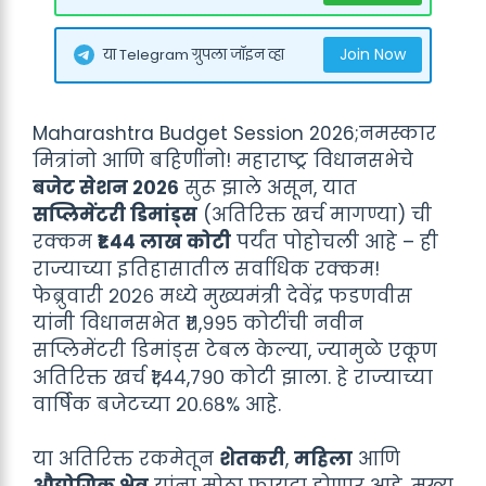
Join Now
या Telegram ग्रुपला जॉइन व्हा
Maharashtra Budget Session 2026;नमस्कार
मित्रांनो आणि बहिणींनो! महाराष्ट्र विधानसभेचे
बजेट सेशन २०२६
सुरू झाले असून, यात
सप्लिमेंटरी डिमांड्स
(अतिरिक्त खर्च मागण्या) ची
रक्कम
₹१.४४ लाख कोटी
पर्यंत पोहोचली आहे – ही
राज्याच्या इतिहासातील सर्वाधिक रक्कम!
फेब्रुवारी २०२६ मध्ये मुख्यमंत्री देवेंद्र फडणवीस
यांनी विधानसभेत ₹११,९९५ कोटींची नवीन
सप्लिमेंटरी डिमांड्स टेबल केल्या, ज्यामुळे एकूण
अतिरिक्त खर्च ₹१,४४,७९० कोटी झाला. हे राज्याच्या
वार्षिक बजेटच्या २०.६८% आहे.
या अतिरिक्त रकमेतून
शेतकरी
,
महिला
आणि