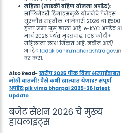
महिला (लाडकी बहिण योजना अपडेट)
:
सप्लिमेंटरी डिमांड्समुळे योजनेचे पेमेंट्स
सुरळीत राहतील. जानेवारी २०२६ चा ₹१,५००
हप्ता जमा सुरू झाला आहे. e-KYC अपडेट ३१
मार्च २०२६ पर्यंत मुदतवाढ. १.०६ कोटी+
महिलांना लाभ मिळत आहे. नवीन अर्ज/
अपडेट
ladakibahin.maharashtra.gov
.in
वर करा.
Also Read-
खरीप 2025 पीक विमा भरपाईबाबत
मोठी बातमी! पैसे कधी खात्यात येणार? संपूर्ण
अपडेट;pik vima bharpai 2025-26 latest
update
बजेट सेशन २०२६ चे मुख्य
हायलाइट्स