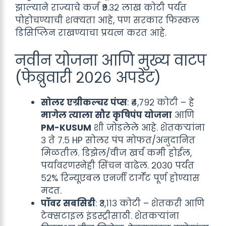
झाल्याने राज्याचे कर्ज ₹९.३२ लाख कोटी पर्यंत
पोहोचण्याची शक्यता आहे, पण सरकार फिस्कल
डिसिप्लिन राखण्याचा प्रयत्न करत आहे.
नवीन योजना आणि मुख्य वाटप
(फेब्रुवारी २०२६ अपडेट)
सोलर एग्रीकल्चर पंप्स
: ₹४,७९२ कोटी – हे
मागेल त्याला सौर कृषिपंप योजना
आणि
PM-KUSUM
शी जोडलेले आहे. शेतकऱ्यांना
३ ते ७.५ HP सोलर पंप मोफत/अनुदानित
मिळतील. डिझेल/वीज खर्च कमी होईल,
पर्यावरणस्नेही सिंचन वाढेल. २०३० पर्यंत
५२% रिन्यूएबल एनर्जी टार्गेट पूर्ण होण्यास
मदत.
पॉवर सबसिडी
: ₹३,११३ कोटी – शेतकरी आणि
टेक्सटाइल इंडस्ट्रीसाठी. शेतकऱ्यांना