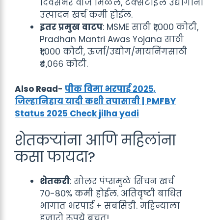
दिवसभर वीज मिळेल, टेक्सटाइल उद्योगांना
उत्पादन खर्च कमी होईल.
इतर प्रमुख वाटप
: MSME साठी ₹१,००० कोटी,
Pradhan Mantri Awas Yojana साठी
₹१,००० कोटी, ऊर्जा/उद्योग/मायनिंगसाठी
₹४,०६६ कोटी.
Also Read-
पीक विमा भरपाई २०२५,
जिल्हानिहाय यादी कशी तपासावी | PMFBY
Status 2025 Check jilha yadi
शेतकऱ्यांना आणि महिलांना
कसा फायदा?
शेतकरी
: सोलर पंप्समुळे सिंचन खर्च
७०-८०% कमी होईल. अतिवृष्टी बाधित
भागात भरपाई + सबसिडी. महिन्याला
हजारो रुपये बचत!