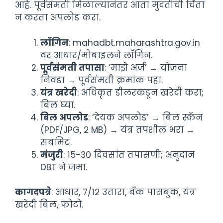
आहे. पूर्वसंमती मिळाल्यानंतर आता मुदतीची चिंता
न करता अपलोड करा.
लॉगिन
: mahadbt.maharashtra.gov.in
वर आधार/मोबाइलने लॉगिन.
पूर्वसंमती तपासा
: ‘माझे अर्ज’ → योजना
निवडा → पूर्वसंमती क्रमांक पहा.
यंत्र खरेदी
: अधिकृत डीलरकडून खरेदी करा;
बिल घ्या.
बिल अपलोड
: ‘देयक अपलोड’ → बिल स्कॅन
(PDF/JPG, २ MB) → यंत्र तपशील भरा →
सबमिट.
मंजुरी
: १५-३० दिवसांत तपासणी; अनुदान
DBT ने जमा.
कागदपत्रे
: आधार, ७/१२ उतारा, बँक पासबुक, यंत्र
खरेदी बिल, फोटो.