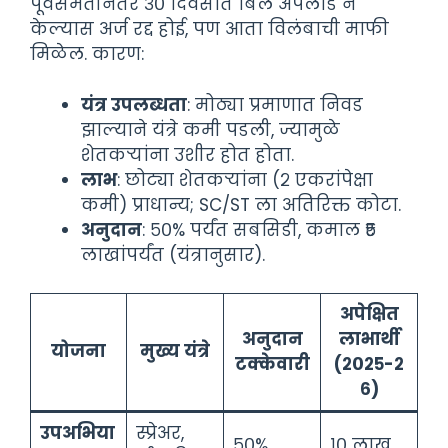
पूर्वसंमतीनंतर ३० दिवसांत बिल अपलोड न
केल्यास अर्ज रद्द होई, पण आता विलंबाची माफी
मिळेल. कारण:
यंत्र उपलब्धता
: मोठ्या प्रमाणात निवड
झाल्याने यंत्रे कमी पडली, ज्यामुळे
शेतकऱ्यांना उशीर होत होता.
लाभ
: छोट्या शेतकऱ्यांना (२ एकरांपेक्षा
कमी) प्राधान्य; SC/ST ला अतिरिक्त कोटा.
अनुदान
: ५०% पर्यंत सबसिडी, कमाल ₹५
लाखांपर्यंत (यंत्रानुसार).
अपेक्षित
अनुदान
लाभार्थी
योजना
मुख्य यंत्रे
टक्केवारी
(२०२५-२
६)
उपअभिया
स्प्रेअर,
५०%
१० लाख