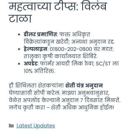
महत्वाच्या टीप्स: विलंब
टाळा
डीलर प्रमाणित
: फक्त अधिकृत
विक्रेत्यांकडून खरेदी; अन्यथा अनुदान रद्द.
हेल्पलाइन
: ०१८००-२०२-०८०० वर मदत;
तालुका कृषी कार्यालयात शिबिरे.
अपडेट
: फार्मर आयडी लिंक ठेवा; SC/ST ला
१०% अतिरिक्त.
ही शिथिलता शेतकऱ्यांना
शेती यंत्र अनुदान
घेण्यासाठी सोपी करेल. माझ्या अनुभवानुसार,
वेळेत अपलोड केल्याने अनुदान ७ दिवसांत मिळते.
लगेच कृती करा – शेती अधिक आधुनिक होईल!
Categories
Latest Updates