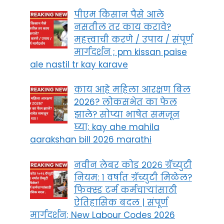
पीएम किसान पैसे आले
नसतील तर काय करावे?
महत्त्वाची करणे / उपाय / संपूर्ण
मार्गदर्शन ; pm kissan paise
ale nastil tr kay karave
काय आहे महिला आरक्षण बिल
2026? लोकसभेत का फेल
झाले? सोप्या भाषेत समजून
घ्या; kay ahe mahila
aarakshan bill 2026 marathi
नवीन लेबर कोड २०२६ ग्रॅच्युटी
नियम: १ वर्षात ग्रॅच्युटी मिळेल?
फिक्स्ड टर्म कर्मचाऱ्यांसाठी
ऐतिहासिक बदल | संपूर्ण
मार्गदर्शन; New Labour Codes 2026