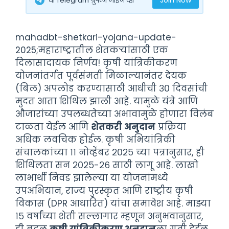
Join Now
या Telegram ग्रुपला जॉइन व्हा
mahadbt-shetkari-yojana-update-
2025;महाराष्ट्रातील शेतकऱ्यांसाठी एक
दिलासादायक निर्णय! कृषी यांत्रिकीकरण
योजनांतर्गत पूर्वसंमती मिळाल्यानंतर देयक
(बिल) अपलोड करण्यासाठी आधीची ३० दिवसांची
मुदत आता शिथिल झाली आहे. यामुळे यंत्रे आणि
औजारांच्या उपलब्धतेच्या अभावामुळे होणारा विलंब
टाळता येईल आणि
शेतकरी अनुदान
प्रक्रिया
अधिक लवचिक होईल. कृषी अभियांत्रिकी
संचालकांच्या ११ नोव्हेंबर २०२५ च्या पत्रानुसार, ही
शिथिलता सन २०२५-२६ साठी लागू आहे. लाखो
लाभार्थी निवड झालेल्या या योजनांमध्ये
उपअभियान, राज्य पुरस्कृत आणि राष्ट्रीय कृषी
विकास (DPR आधारित) यांचा समावेश आहे. माझ्या
१५ वर्षांच्या शेती सल्लागार म्हणून अनुभवानुसार,
ही बदल
कृषी यांत्रिकीकरण अनुदान
ला गती देईल