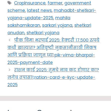
Tags
CropInsurance
,
farmer
,
government
scheme
,
latest news
,
mahadbt-shetkari-
yojana-update-2025
,
mahila
sakshamikaran
,
sarkari yojana
,
shetkari
anudan
,
shetkari yojana
पीक विमा भरपाई २०२५: हेक्टरी १७,५०० रुपये
कधी खात्यात? अतिवृष्टी नुकसानीसाठी निकष
आणि प्रक्रिया जाणून घ्या;pik-vima-bharpai-
2025-payment-date
राशन कार्ड २०२५: तुमचे नाव कट होणार का?
लगेच तपासा!;ration-card-e-kyc-update-
2025