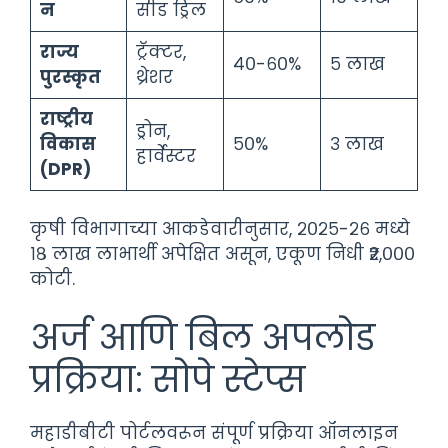
न
सीड ड्रिल
राज्य
ट्रॅक्टर,
४०-६०%
५ लाख
पुरस्कृत
थ्रेशर
राष्ट्रीय
ड्रोन,
विकास
५०%
३ लाख
हार्वेस्टर
(DPR)
कृषी विभागाच्या आकडेवारीनुसार, २०२५-२६ मध्ये
१८ लाख लाभार्थी अपेक्षित असून, एकूण निधी ₹२,०००
कोटी.
अर्ज आणि बिल अपलोड
प्रक्रिया: सोपे स्टेप्स
महाडीबीटी पोर्टलवरून संपूर्ण प्रक्रिया ऑनलाइन