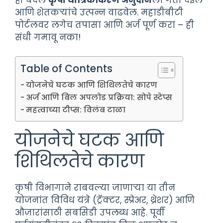
आणि शेतकऱ्यांचे उत्पन्न वाढवेल. महाडीबीटी
पोर्टलवर लगेच तपासा आणि अर्ज पूर्ण करा – ही
संधी गमावू नका!
Table of Contents
योजनेचे घटक आणि शिथिलतेचे कारण
अर्ज आणि बिल अपलोड प्रक्रिया: सोपे स्टेप्स
महत्वाच्या टीप्स: विलंब टाळा
योजनेचे घटक आणि
शिथिलतेचे कारण
कृषी विभागाने राबवल्या जाणाऱ्या या तीन
योजनांत विविध यंत्रे (ट्रॅक्टर, स्प्रेअर, थ्रेशर) आणि
औजारांसाठी सबसिडी उपलब्ध आहे. पूर्वी