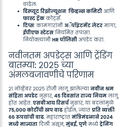
वाढेल.
डिस्प्यूट रिझोल्यूशन
:
ग्रिव्हन्स कमिटी
आणि
फास्ट ट्रॅक
कोर्ट्स.
टिप्स
: कामगारांनी
अॅपॉइंटमेंट लेटर
मागा,
ईपीएफ स्टेटस
नियमित तपासा.
नियोक्त्यांनी
HR पॉलिसी
अपडेट करा.
नवीनतम अपडेट्स आणि ट्रेंडिंग
बातम्या: २०२५ च्या
अंमलबजावणीचे परिणाम
२१ नोव्हेंबर २०२५ रोजी लागू झालेल्या
नवीन श्रम
संहिता अपडेट
नुसार,
४५ दिवसांत राज्य नियम
लागू
होत आहेत.
एसबीआय रिसर्च
नुसार, या बदलांमुळे
७५,००० कोटींची खप वाढ
होईल, ज्यात
प्रति व्यक्ती
६६ रुपयांची वाढ
. महाराष्ट्रात
मंत्रिमंडळाने २०२४
मध्ये मान्यता
दिली असून,
मुंबई, पुणे
मध्ये
ट्रेनिंग