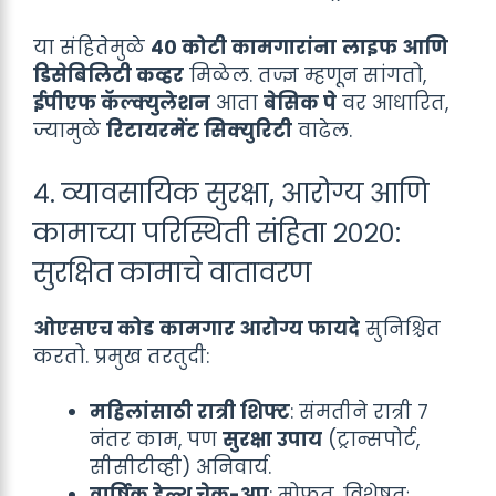
या संहितेमुळे
४० कोटी कामगारांना
लाइफ आणि
डिसेबिलिटी कव्हर
मिळेल. तज्ज्ञ म्हणून सांगतो,
ईपीएफ कॅल्क्युलेशन
आता
बेसिक पे
वर आधारित,
ज्यामुळे
रिटायरमेंट सिक्युरिटी
वाढेल.
४. व्यावसायिक सुरक्षा, आरोग्य आणि
कामाच्या परिस्थिती संहिता २०२०:
सुरक्षित कामाचे वातावरण
ओएसएच कोड
कामगार आरोग्य फायदे
सुनिश्चित
करतो. प्रमुख तरतुदी:
महिलांसाठी रात्री शिफ्ट
: संमतीने रात्री ७
नंतर काम, पण
सुरक्षा उपाय
(ट्रान्सपोर्ट,
सीसीटीव्ही) अनिवार्य.
वार्षिक हेल्थ चेक-अप
: मोफत, विशेषतः