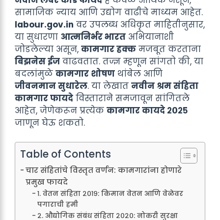
नवीन लेबर कोड फायदे
हे केवळ आर्थिक नसून,
सामाजिक न्याय आणि उद्योग वाढीचे माध्यम आहेत.
labour.gov.in
वर उपलब्ध अधिकृत माहितीनुसार,
या सुधारणा
आत्मनिर्भर भारत
अभियानाशी
जोडलेल्या असून,
कामगार हक्क
मजबूत करताना
बिझनेस ईज
वाढवतात. तज्ज्ञ म्हणून सांगतो की, या
बदलांमुळे
कामगार शोषण
थांबेल आणि
जीवनमान सुधारेल
. या लेखात
नवीन श्रम संहिता
कामगार फायदे
विस्ताराने समजावून सांगितले
आहेत, जेणेकरून प्रत्येक
कामगार कायदे २०२५
जाणून घेऊ शकतो.
Table of Contents
चार संहितांचे विस्तृत वर्णन: कामगारांना होणारे
प्रमुख फायदे
१. वेतन संहिता २०१९: किमान वेतन आणि वेळेवर
पगाराची हमी
२. औद्योगिक संबंध संहिता २०२०: नोकरी सुरक्षा