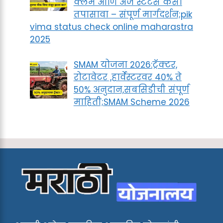
क्लेम आणि अर्ज स्टेटस कसा
तपासावा – संपूर्ण मार्गदर्शन;pik
vima status check online maharastra
2025
SMAM योजना 2026:ट्रॅक्टर,
रोटावेटर ,हार्वेस्टरवर 40% ते
50% अनुदान,सबसिडीची संपूर्ण
माहिती;SMAM Scheme 2026