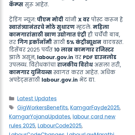
कॅम्प्स
सुरू आहेत.
ट्रेंडिंग न्यूज:
पीएम मोदी
यांनी
X वर
पोस्ट करून हे
स्वातंत्र्यानंतरचे मोठे सुधारण
म्हटले.
महिला
कामगारांसाठी खाण उद्योगात एंट्री
ही चर्चेची बाब,
तर
गिग इकॉनॉमी
साठी
५% कंट्रीब्यूशन
वादग्रस्त.
डिसेंबर २०२५ पर्यंत
१० लाख कामगार रजिस्टर
झाले असून,
labour.gov.in
वर
PDF डाउनलोड
उपलब्ध. विरोधकांचा
राजकीय विरोध
असला तरी,
कामगार युनियन्स
स्वागत करत आहेत. अधिक
अपडेट्ससाठी
labour.gov.in
भेट द्या.
Categories
Latest Updates
Tags
GigWorkersBenefits
,
KamgarFayde2025
,
KamgarYojanaUpdates
,
labour card new
rules 2025
,
LabourCode2025
,
LabourCodeChanges
,
LabourLawMarathi
,