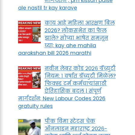
मार्गदर्शन ; pm kissan paise
ale nastil tr kay karave
काय आहे महिला आरक्षण बिल
2026? लोकसभेत का फेल
झाले? सोप्या भाषेत समजून
घ्या; kay ahe mahila
aarakshan bill 2026 marathi
नवीन लेबर कोड २०२६ ग्रॅच्युटी
नियम: १ वर्षात ग्रॅच्युटी मिळेल?
फिक्स्ड टर्म कर्मचाऱ्यांसाठी
ऐतिहासिक बदल | संपूर्ण
मार्गदर्शन; New Labour Codes 2026
gratuity rules
पीक विमा स्टेटस चेक
ऑनलाइन महाराष्ट्र २०२६-