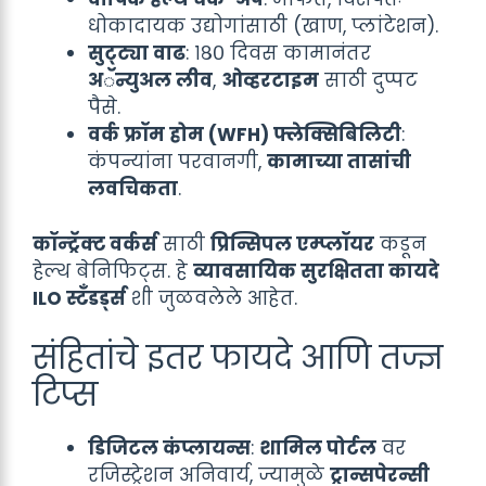
धोकादायक उद्योगांसाठी (खाण, प्लांटेशन).
सुट्ट्या वाढ
: १८० दिवस कामानंतर
अॅन्युअल लीव
,
ओव्हरटाइम
साठी दुप्पट
पैसे.
वर्क फ्रॉम होम (WFH) फ्लेक्सिबिलिटी
:
कंपन्यांना परवानगी,
कामाच्या तासांची
लवचिकता
.
कॉन्ट्रॅक्ट वर्कर्स
साठी
प्रिन्सिपल एम्प्लॉयर
कडून
हेल्थ बेनिफिट्स. हे
व्यावसायिक सुरक्षितता कायदे
ILO स्टँडर्ड्स
शी जुळवलेले आहेत.
संहितांचे इतर फायदे आणि तज्ज्ञ
टिप्स
डिजिटल कंप्लायन्स
:
शामिल पोर्टल
वर
रजिस्ट्रेशन अनिवार्य, ज्यामुळे
ट्रान्सपेरन्सी