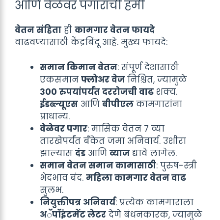
आणि वेळेवर पगाराची हमी
वेतन संहिता
ही
कामगार वेतन फायदे
वाढवण्यासाठी केंद्रबिंदू आहे. मुख्य फायदे:
समान किमान वेतन
: संपूर्ण देशासाठी
एकसमान
फ्लोअर वेज
निश्चित, ज्यामुळे
३०० रुपयांपर्यंत दररोजची वाढ
शक्य.
ईडब्ल्यूएस
आणि
बीपीएल
कामगारांना
प्राधान्य.
वेळेवर पगार
: मासिक वेतन ७ व्या
तारखेपर्यंत बँकेत जमा अनिवार्य. उशीरा
झाल्यास
दंड
आणि
व्याज
द्यावे लागेल.
समान वेतन समान कामासाठी
: पुरुष-स्त्री
भेदभाव बंद.
महिला कामगार वेतन वाढ
सुलभ.
नियुक्तीपत्र अनिवार्य
: प्रत्येक कामगाराला
अॅपॉइंटमेंट लेटर
देणे बंधनकारक, ज्यामुळे