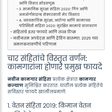
आणि विवाद सोडवणूक
३. सामाजिक सुरक्षा संहिता २०२०: गिग आणि
अनऑर्गनाइज्ड सेक्टरसाठी नेट विस्तार
४. व्यावसायिक सुरक्षा, आरोग्य आणि कामाच्या
परिस्थिती संहिता २०२०: सुरक्षित कामाचे वातावरण
संहितांचे इतर फायदे आणि तज्ज्ञ टिप्स
नवीनतम अपडेट्स आणि ट्रेंडिंग बातम्या: २०२५ च्या
अंमलबजावणीचे परिणाम
चार संहितांचे विस्तृत वर्णन:
कामगारांना होणारे प्रमुख फायदे
नवीन कामगार संहिता
प्रत्येक क्षेत्रात
कामगार
कल्याण
सुनिश्चित करतात. यातील प्रत्येक संहितेचे
सविस्तर फायदे खालीलप्रमाणे:
१. वेतन संहिता २०१९: किमान वेतन