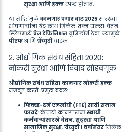
सुरक्षा आणि हक्क
स्पष्ट होतात.
या संहितेमुळे
कामगार पगार वाढ २०२५
सारख्या
शोधणाऱ्यांना थेट लाभ मिळेल. तज्ज्ञ सल्ला: वेतन
स्लिपमध्ये
वेज डेफिनिशन
युनिफॉर्म ठेवा, ज्यामुळे
पीएफ
आणि
ग्रॅच्युटी
वाढेल.
२. औद्योगिक संबंध संहिता २०२०:
नोकरी सुरक्षा आणि विवाद सोडवणूक
औद्योगिक संबंध संहिता
कामगार नोकरी हक्क
मजबूत करते. प्रमुख बदल:
फिक्स्ड-टर्म एम्प्लॉयी (FTE) साठी समान
फायदे
: कंत्राटी कामगारांना
स्थायी
कर्मचाऱ्यांसारखे वेतन, सुट्ट्या आणि
सामाजिक सुरक्षा
.
ग्रॅच्युटी १ वर्षानंतर
मिळेल