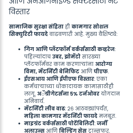
आणि अनऑर्गनाइज्ड सेक्टरसाठी नेट
विस्तार
सामाजिक सुरक्षा संहिता
ही
कामगार सोशल
सिक्युरिटी फायदे
वाढवणारी आहे. मुख्य वैशिष्ट्ये:
गिग आणि प्लॅटफॉर्म वर्कर्ससाठी कव्हरेज
:
पहिल्यांदाच
उबर, झोमॅटो
सारख्या
प्लॅटफॉर्मवर काम करणाऱ्यांना
आरोग्य
विमा, मॅटर्निटी बेनिफिट
आणि
पीएफ
.
ईएसआय आणि ईपीएफ विस्तार
: एका
कर्मचाऱ्याच्या धोकादायक कामासाठीही
लागू.
अॅग्रीगेटर्सना ५% टर्नओवर
योगदान
अनिवार्य.
मॅटर्निटी लीव वाढ
: २६ आठवड्यांपर्यंत,
महिला कामगार मॅटर्निटी फायदे
मजबूत.
माइग्रंट वर्कर्ससाठी पोर्टेबिलिटी
:
जर्नी
अलाउन्स
आणि
बिल्डिंग सेस
ट्रान्सफर.