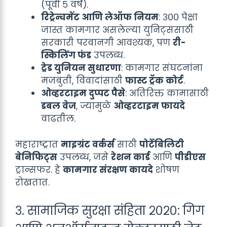
(पूर्वी ५ वर्षे).
रिट्रेन्चमेंट आणि लेऑफ नियम
: ३०० पेक्षा
जास्त कामगार असलेल्या युनिट्ससाठी
सरकारी परवानगी आवश्यक, पण
री-
स्किलिंग फंड
उपलब्ध.
ट्रेड युनियन सुधारणा
: कामगार संघटनांना
मजबुती, विवादांसाठी
फास्ट ट्रॅक कोर्ट
.
ओव्हरटाइम दुप्पट पैसे
: अतिरिक्त कामासाठी
डबल वेज
, ज्यामुळे
ओव्हरटाइम फायदे
वाढतील.
महाराष्ट्रात
माइग्रंट वर्कर्स
साठी
पोर्टेबिलिटी
बेनिफिट्स
उपलब्ध, जसे
रेशन कार्ड
आणि
पीडीएस
ट्रान्सफर. हे
कामगार संरक्षण कायदे
शोषण
रोखतात.
३. सामाजिक सुरक्षा संहिता २०२०: गिग