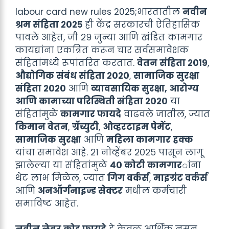
labour card new rules 2025;भारतातील
नवीन
श्रम संहिता २०२५
ही केंद्र सरकारची ऐतिहासिक
पावले आहेत, जी २९ जुन्या आणि खंडित कामगार
कायद्यांना एकत्रित करून चार सर्वसमावेशक
संहितांमध्ये रूपांतरित करतात.
वेतन संहिता २०१९
,
औद्योगिक संबंध संहिता २०२०
,
सामाजिक सुरक्षा
संहिता २०२०
आणि
व्यावसायिक सुरक्षा, आरोग्य
आणि कामाच्या परिस्थिती संहिता २०२०
या
संहितांमुळे
कामगार फायदे
वाढवले जातील, ज्यात
किमान वेतन
,
ग्रॅच्युटी
,
ओव्हरटाइम पेमेंट
,
सामाजिक सुरक्षा
आणि
महिला कामगार हक्क
यांचा समावेश आहे. २१ नोव्हेंबर २०२५ पासून लागू
झालेल्या या संहितांमुळे
४० कोटी कामगार
ांना
थेट लाभ मिळेल, ज्यात
गिग वर्कर्स
,
माइग्रंट वर्कर्स
आणि
अनऑर्गनाइज्ड सेक्टर
मधील कर्मचारी
समाविष्ट आहेत.