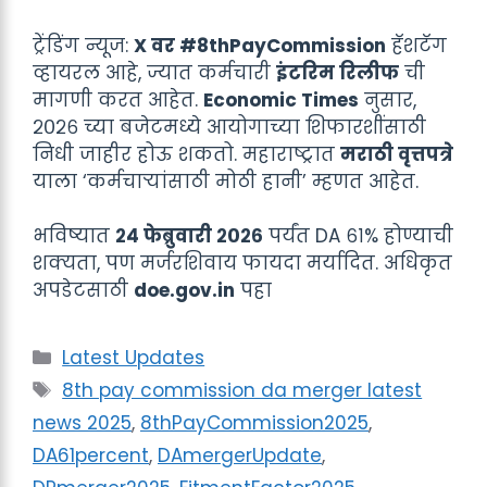
ट्रेंडिंग न्यूज:
X वर #8thPayCommission
हॅशटॅग
व्हायरल आहे, ज्यात कर्मचारी
इंटरिम रिलीफ
ची
मागणी करत आहेत.
Economic Times
नुसार,
२०२६ च्या बजेटमध्ये आयोगाच्या शिफारशींसाठी
निधी जाहीर होऊ शकतो. महाराष्ट्रात
मराठी वृत्तपत्रे
याला ‘कर्मचाऱ्यांसाठी मोठी हानी’ म्हणत आहेत.
भविष्यात
२४ फेब्रुवारी २०२६
पर्यंत DA ६१% होण्याची
शक्यता, पण मर्जरशिवाय फायदा मर्यादित. अधिकृत
अपडेटसाठी
doe.gov.in
पहा
Categories
Latest Updates
Tags
8th pay commission da merger latest
news 2025
,
8thPayCommission2025
,
DA61percent
,
DAmergerUpdate
,