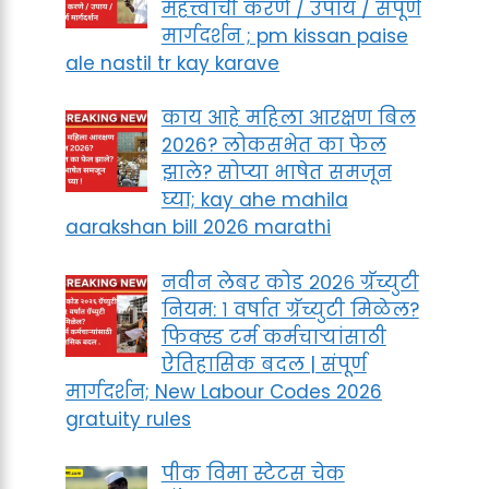
महत्त्वाची करणे / उपाय / संपूर्ण
मार्गदर्शन ; pm kissan paise
ale nastil tr kay karave
काय आहे महिला आरक्षण बिल
2026? लोकसभेत का फेल
झाले? सोप्या भाषेत समजून
घ्या; kay ahe mahila
aarakshan bill 2026 marathi
नवीन लेबर कोड २०२६ ग्रॅच्युटी
नियम: १ वर्षात ग्रॅच्युटी मिळेल?
फिक्स्ड टर्म कर्मचाऱ्यांसाठी
ऐतिहासिक बदल | संपूर्ण
मार्गदर्शन; New Labour Codes 2026
gratuity rules
पीक विमा स्टेटस चेक