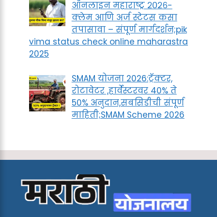
ऑनलाइन महाराष्ट्र २०२६-
क्लेम आणि अर्ज स्टेटस कसा
तपासावा – संपूर्ण मार्गदर्शन;pik
vima status check online maharastra
2025
SMAM योजना 2026:ट्रॅक्टर,
रोटावेटर ,हार्वेस्टरवर 40% ते
50% अनुदान,सबसिडीची संपूर्ण
माहिती;SMAM Scheme 2026