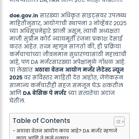
doe.gov.in
सारख्या अधिकृत साइट्सवर उपलब्ध
माहितीनुसार, आयोगाची स्थापना ३ नोव्हेंबर २०२५
च्या अधिसूचनेद्वारे झाली असून, त्याची अध्यक्षता
माजी सुप्रीम कोर्ट न्यायमूर्ती रंजना प्रकाश देसाई
करत आहेत. तज्ज्ञ म्हणून सांगतो की, ही प्रक्रिया
कर्मचाऱ्यांच्या जीवनमान सुधारण्यासाठी महत्त्वाची
आहे, पण DA मर्जरसारख्या अपेक्षांमुळे गोंधळ आहे.
या लेखात
अठावा वेतन आयोग मर्जर लेटेस्ट न्यूज
२०२५
वर सविस्तर माहिती देत आहोत, जेणेकरून
सामान्य कर्मचारीही सहज समजून घेऊ शकतील
आणि
DA बेसिक पे मर्जर
च्या सत्यतेचा अंदाज
घेतील.
Table of Contents
अठावा वेतन आयोग काय आहे? DA मर्जर म्हणजे
काय आणि ते कसे शक्य?