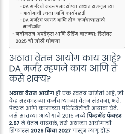
DA मर्जरची संकल्पना: सोप्या शब्दांत समजून घ्या
आयोगाची रचना आणि कार्यपद्धती
DA मर्जरचे फायदे आणि तोटे: कर्मचाऱ्यांसाठी
मार्गदर्शन
नवीनतम अपडेट्स आणि ट्रेंडिंग बातम्या: डिसेंबर
२०२५ ची मोठी घोषणा
अठावा वेतन आयोग काय आहे?
DA मर्जर म्हणजे काय आणि ते
कसे शक्य?
अठावा वेतन आयोग
ही एक स्वतंत्र समिती आहे, जी
केंद्र सरकारच्या कर्मचाऱ्यांच्या वेतन संरचना, भत्ते,
पेन्शन आणि कामाच्या परिस्थितीची आढावा घेते.
जसे सातव्या आयोगाने २०१६ मध्ये
फिटमेंट फॅक्टर
२.५७
ने वेतन वाढवले, तसे अठाव्या आयोगाची
शिफारस
२०२६ किंवा २०२७
पासून लागू होऊ