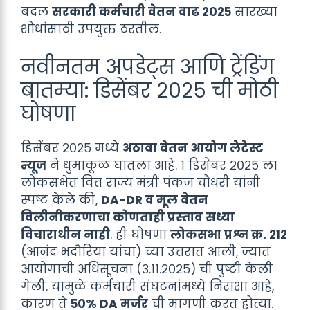
बदल
सरकारी कर्मचारी वेतन वाढ २०२५
सारख्या
शोधांसाठी उपयुक्त ठरतील.
नवीनतम अपडेट्स आणि ट्रेंडिंग
बातम्या: डिसेंबर २०२५ ची मोठी
घोषणा
डिसेंबर २०२५ मध्ये
अठावा वेतन आयोग लेटेस्ट
न्यूज
ने धुमाकूळ घातला आहे. १ डिसेंबर २०२५ ला
लोकसभेत वित्त राज्य मंत्री पंकज चौधरी यांनी
स्पष्ट केले की,
DA-DR व मूल वेतन
विलीनीकरणाचा कोणताही प्रस्ताव सध्या
विचाराधीन नाही
. ही घोषणा
लोकसभा प्रश्न क्र. २१२
(आनंद भदौरिया यांचा) च्या उत्तरात आली, ज्यात
आयोगाची अधिसूचना (३.११.२०२५) ची पुष्टी केली
गेली. यामुळे कर्मचारी संघटनांमध्ये निराशा आहे,
कारण ते
५०% DA मर्जर
ची मागणी करत होत्या.