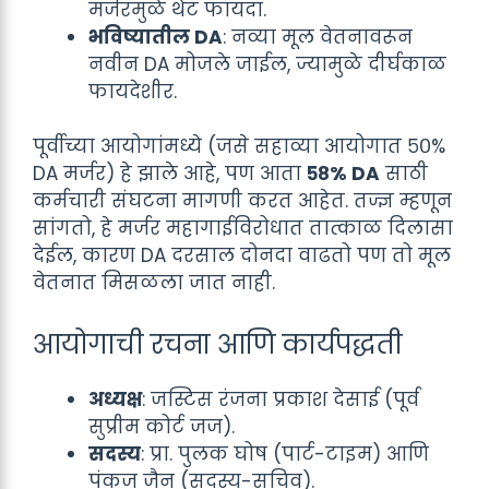
मर्जरमुळे थेट फायदा.
भविष्यातील DA
: नव्या मूल वेतनावरून
नवीन DA मोजले जाईल, ज्यामुळे दीर्घकाळ
फायदेशीर.
पूर्वीच्या आयोगांमध्ये (जसे सहाव्या आयोगात ५०%
DA मर्जर) हे झाले आहे, पण आता
५८% DA
साठी
कर्मचारी संघटना मागणी करत आहेत. तज्ज्ञ म्हणून
सांगतो, हे मर्जर महागाईविरोधात तात्काळ दिलासा
देईल, कारण DA दरसाल दोनदा वाढतो पण तो मूल
वेतनात मिसळला जात नाही.
आयोगाची रचना आणि कार्यपद्धती
अध्यक्ष
: जस्टिस रंजना प्रकाश देसाई (पूर्व
सुप्रीम कोर्ट जज).
सदस्य
: प्रा. पुलक घोष (पार्ट-टाइम) आणि
पंकज जैन (सदस्य-सचिव).