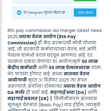
Join Now
या Telegram ग्रुपला जॉइन व्हा
8th pay commission da merger latest news
2025;
अठावा वेतन आयोग (8th Pay
Commission)
ही केंद्र सरकारची मोठी योजना
आहे, जी सरकारी कर्मचाऱ्यांच्या वेतन, भत्ते आणि
पेन्शन यांमध्ये बदल घडवून आणणार आहे. दर
दशकात एकदा येणाऱ्या या आयोगामुळे
५० लाख
केंद्रीय कर्मचारी
आणि
६९ लाख पेन्शनधारक
यांना
थेट फायदा होणार आहे. सध्या
सातव्या वेतन
आयोगाची
मुदत ३१ डिसेंबर २०२५ ला संपत
असल्याने, सर्वांच्या डोळ्यांवर
अठावा वेतन आयोग
DA मर्जर
ही चर्चा आहे.
महागाई भत्ता (DA)
आणि
महागाई सवलत (DR)
हे विलीनीकरण झाल्यास
मूलभूत वेतनात (Basic Pay) वाढ होईल, ज्यामुळे
भविष्यातील DA, HRA आणि इतर भत्तेही वाढतील.