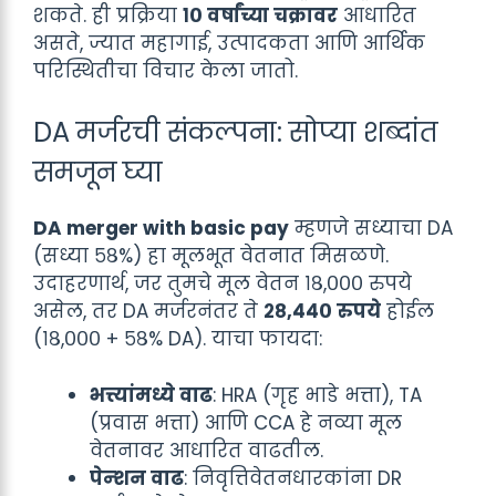
शकते. ही प्रक्रिया
१० वर्षांच्या चक्रावर
आधारित
असते, ज्यात महागाई, उत्पादकता आणि आर्थिक
परिस्थितीचा विचार केला जातो.
DA मर्जरची संकल्पना: सोप्या शब्दांत
समजून घ्या
DA merger with basic pay
म्हणजे सध्याचा DA
(सध्या ५८%) हा मूलभूत वेतनात मिसळणे.
उदाहरणार्थ, जर तुमचे मूल वेतन १८,००० रुपये
असेल, तर DA मर्जरनंतर ते
२८,४४० रुपये
होईल
(१८,००० + ५८% DA). याचा फायदा:
भत्त्यांमध्ये वाढ
: HRA (गृह भाडे भत्ता), TA
(प्रवास भत्ता) आणि CCA हे नव्या मूल
वेतनावर आधारित वाढतील.
पेन्शन वाढ
: निवृत्तिवेतनधारकांना DR