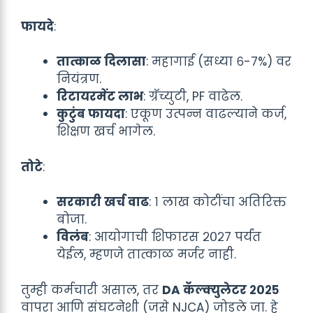
फायदे
:
तात्काळ दिलासा
: महागाई (सध्या ६-७%) वर
नियंत्रण.
रिटायरमेंट लाभ
: ग्रॅच्युटी, PF वाढेल.
कुटुंब फायदा
: एकूण उत्पन्न वाढल्याने कर्ज,
शिक्षण खर्च भागेल.
तोटे
:
सरकारी खर्च वाढ
: १ लाख कोटींचा अतिरिक्त
बोजा.
विलंब
: आयोगाची शिफारस २०२७ पर्यंत
येईल, म्हणजे तात्काळ मर्जर नाही.
तुम्ही कर्मचारी असाल, तर
DA कॅल्क्युलेटर २०२५
वापरा आणि संघटनेशी (जसे NJCA) जोडले जा. हे