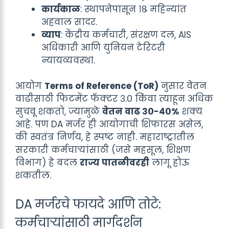
कार्यकाळ
: स्थापनेपासून १८ महिन्यांत
अहवाल सादर.
व्याप
: केंद्रीय कर्मचारी, संरक्षण दल, AIS
अधिकारी आणि युनियन टेरिटरी
न्यायव्यवस्था.
आयोग
Terms of Reference (ToR)
नुसार वेतन
वाढीसाठी फिटमेंट फॅक्टर ३.० किंवा त्याहून अधिक
सुचवू शकतो, ज्यामुळे
वेतन वाढ ३०-४०%
शक्य
आहे. पण DA मर्जर ही आयोगाची शिफारस असेल,
की स्वतंत्र निर्णय, हे स्पष्ट नाही. महाराष्ट्रातील
सरकारी कर्मचाऱ्यांसाठी (जसे महसूल, शिक्षण
विभाग) हे बदल
राज्य पातळीवरही
लागू होऊ
शकतील.
DA मर्जरचे फायदे आणि तोटे:
कर्मचाऱ्यांसाठी मार्गदर्शन