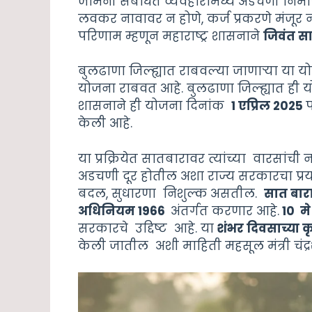
जमिनी संबंधित व्यवहारांमध्ये अडचणी निर्
लवकर नावावर न होणे, कर्ज प्रकरणे मंजूर न
परिणाम म्हणून महाराष्ट्र शासनाने
जिवंत स
बुलढाणा जिल्ह्यात राबवल्या जाणाऱ्या या योज
योजना राबवत आहे. बुलढाणा जिल्ह्यात ही यो
शासनाने ही योजना दिनांक
1 एप्रिल 2025
प
केली आहे.
या प्रक्रियेत सातबारावर त्यांच्या वारसांची 
अडचणी दूर होतील अशा राज्य सरकारचा प्रयत
बदल, सुधारणा निशुल्क असतील.
सात बार
अधिनियम 1966
अंतर्गत करणार आहे.
10 म
सरकारचे उद्दिष्ट आहे. या
शंभर दिवसाच्या 
केली जातील अशी माहिती महसूल मंत्री चंद्