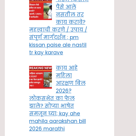
पैसे आले
नसतील तर
काय करावे?
महत्त्वाची करणे / उपाय /
संपूर्ण मार्गदर्शन ; pm
kissan paise ale nastil
tr kay karave
काय आहे
महिला
आरक्षण बिल
2026?
लोकसभेत का फेल
झाले? सोप्या भाषेत
समजून घ्या; kay ahe
mahila aarakshan bill
2026 marathi