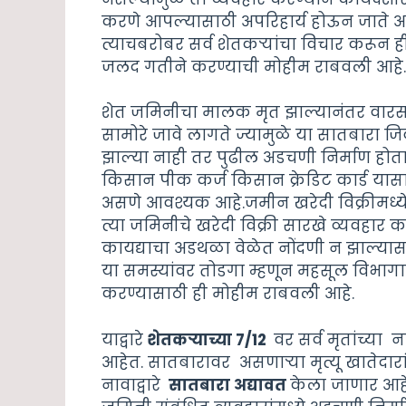
करणे आपल्यासाठी अपरिहार्य होऊन जाते आणि
त्याचबरोबर सर्व शेतकऱ्यांचा विचार करून
जलद गतीने करण्याची मोहीम राबवली आहे
शेत जमिनीचा मालक मृत झाल्यानंतर वारस
सामोरे जावे लागते ज्यामुळे या सातबारा ज
झाल्या नाही तर पुढील अडचणी निर्माण ह
किसान पीक कर्ज किसान क्रेडिट कार्ड यास
असणे आवश्यक आहे.जमीन खरेदी विक्रीमध्
त्या जमिनीचे खरेदी विक्री सारखे व्यवहा
कायद्याचा अडथळा वेळेत नोंदणी न झाल्यास 
या समस्यांवर तोडगा म्हणून महसूल विभागान
करण्यासाठी ही मोहीम राबवली आहे.
याद्वारे
शेतकऱ्याच्या 7/12
वर सर्व मृतांच्या न
आहेत. सातबारावर असणाऱ्या मृत्यू खातेदारां
नावाद्वारे
सातबारा अद्यावत
केला जाणार आहे