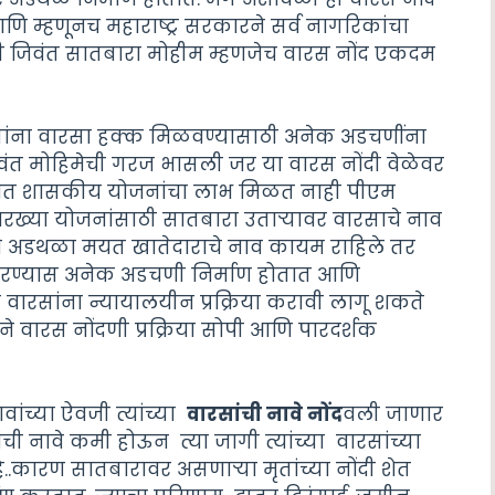
 म्हणूनच महाराष्ट्र सरकारने सर्व नागरिकांचा
 ही जिवंत सातबारा मोहीम म्हणजेच वारस नोंद एकदम
.
ांना वारसा हक्क मिळवण्यासाठी अनेक अडचणींना
िवंत मोहिमेची गरज भासली जर या वारस नोंदी वेळेवर
ोतात शासकीय योजनांचा लाभ मिळत नाही पीएम
ारख्या योजनांसाठी सातबारा उताऱ्यावर वारसाचे नाव
ये अडथळा मयत खातेदाराचे नाव कायम राहिले तर
र करण्यास अनेक अडचणी निर्माण होतात आणि
वारसांना न्यायालयीन प्रक्रिया करावी लागू शकते
े वारस नोंदणी प्रक्रिया सोपी आणि पारदर्शक
ावांच्या ऐवजी त्यांच्या
वारसांची नावे नोंद
वली जाणार
ची नावे कमी होऊन त्या जागी त्यांच्या वारसांच्या
..कारण सातबारावर असणाऱ्या मृतांच्या नोंदी शेत