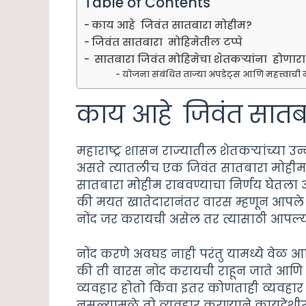
Table of Contents
काय आहे जिवंत सातबारा मोहीम?
जिवंत सातबारा मोहिमेतील टप्पे
सातबारा जिवंत मोहिमेचा शेतकऱ्यांना होणार
योजना संबंधित ताज्या अपडेट्स आणि महत्त्वाची 
काय आहे जिवंत सातब
महाराष्ट्र शासन राज्यातील शेतकऱ्यांच्या 
असते त्यातलीच एक जिवंत सातबारा मोहीम.महार
सातबारा मोहीम राबवण्याचा निर्णय घेतला 
की मयत खातेदारानंतर वारस म्हणून आपले 
नोंद जर करायची असेल तर त्यासाठी आपल्याला 
नोंद करणे अवघड नाही परंतु यामध्ये वेळ आ
की ती वारस नोंद करायची राहून जाते आणि 
व्यवहार होतो किंवा इतर कोणताही व्यवहा
नसल्यामुळे तो व्यवहार करण्याने कायदेशी