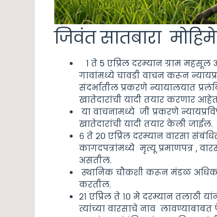
जिवंत सातबारा मोहिमे
1 ते 5 एप्रिल दरम्यान ग्राम महसूल अ
गावांमध्ये चावडी वाचन करून न्यायप्र
संदर्भातील प्रकरणे न्यायालयात प्र
खातेदारांची यादी तयार करणार आहेत
या वाचनामध्ये जी प्रकरणे न्यायप्र
खातेदारांची यादी तयार केली जाईल.
६ ते २० एप्रिल दरम्यान वारसा संबंध
कागदपत्रांमध्ये मृत्यू प्रमाणपत्र , व
असतील.
स्थानिक चौकशी करून मंडळ अधिकारी 
करतील.
२१ एप्रिल ते १० मे दरम्यान तलाठी य
त्यांच्या वारसाचे नाव लावण्याबा