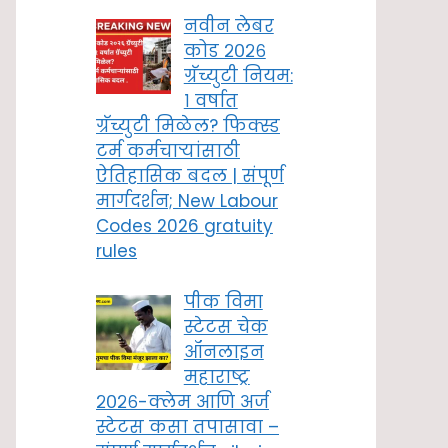
नवीन लेबर
कोड २०२६
ग्रॅच्युटी नियम:
१ वर्षात
ग्रॅच्युटी मिळेल? फिक्स्ड
टर्म कर्मचाऱ्यांसाठी
ऐतिहासिक बदल | संपूर्ण
मार्गदर्शन; New Labour
Codes 2026 gratuity
rules
पीक विमा
स्टेटस चेक
ऑनलाइन
महाराष्ट्र
२०२६-क्लेम आणि अर्ज
स्टेटस कसा तपासावा –