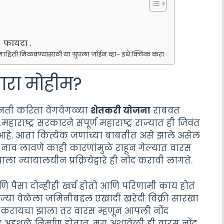
ा फायदा .
माहिती मिळवण्यासाठी या ग्रुपला जॉईन व्हा- इथे क्लिक करा
ारा मोहीम?
उन्नती करिता वेगवेगळ्या
शेतकरी योजना
राबवत
ाष्ट्र सरकारने संपूर्ण महाराष्ट्र राज्यात ही जिवंत
आहे. आता कित्येक जणांच्या बाबतीत असे झाले असेल
नाव लावणे काही कारणांमुळे राहून गेल्यात वारस
न्यायालयीन प्रक्रियेद्वारे ही नोंद करावी लागते.
णि पैसा दोन्हीही खर्च होतो आणि परिणामी काय होतं
ज्या वेळेला जमिनीबद्दल एखादी खरेदी विक्री सारखा
र करायचा झाला तर वारस म्हणून आपली नोंद
र अडथळे निर्माण होतात. मग अशावेळी ही वारस नोंद