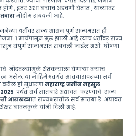
माण करतात, ज्याचा परिणाम दप्तर दिरंगाई, जमीन
 होणे , इतर अशा बऱ्याच अडचणी येतात , याच्यावर
ातबारा
मोहीम राबवली आहे.
नेच्या धर्तीवर राज्य शासन पूर्ण राज्यभरात ही
जना 1 मार्चपासून सुरू झाली आहे त्याच धर्तीवर राज्य
ासून संपूर्ण राज्यभरात राबवली जाईल अशी घोषणा
नावे नोंदवल्यामुळे शेतकऱ्याला येणाऱ्या बऱ्याच
्न असेल. या मोहिमेअंतर्गत सातबारावरच्या सर्व
ा
वरील ही सुधारणा
महाराष्ट्र जमीन महसूल
े 2025
पर्यंत सर्व सातबारे अद्यावत करण्याचे राज्य
कृती आराखड्या
त राज्यभरातील सर्व सातबा रे अद्यावत
रशेखर बावनकुळे यांनी दिली आहे.