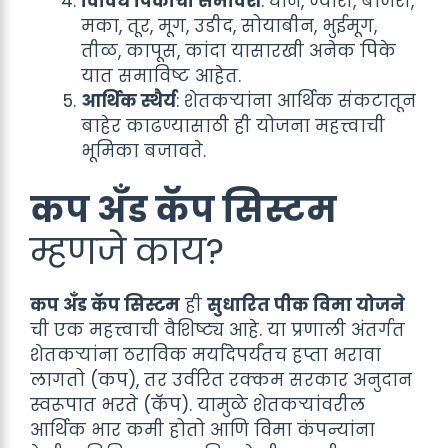
विविध पिकांचा समावेश
: धान, ज्वारी, बाजरी,
मका, तूर, मूग, उडीद, सोयाबीन, भुईमूग,
तीळ, कापूस, कांदा यासारखी अनेक पिके
यात समाविष्ट आहेत.
आर्थिक स्थैर्य
: शेतकऱ्यांना आर्थिक संकटातून
बाहेर काढण्यासाठी ही योजना महत्त्वाची
भूमिका बजावते.
कप अँड कॅप सिस्टम
म्हणजे काय?
कप अँड कॅप सिस्टम
ही
सुधारित पीक विमा योजने
ची एक महत्त्वाची वैशिष्ट्य आहे. या प्रणाली अंतर्गत
शेतकऱ्यांना ठराविक मर्यादेपर्यंतच हप्ता भरावा
लागतो (कप), तर उर्वरित रक्कम सरकार अनुदान
स्वरूपात भरते (कॅप). यामुळे शेतकऱ्यांवरील
आर्थिक भार कमी होतो आणि विमा कंपन्यांना