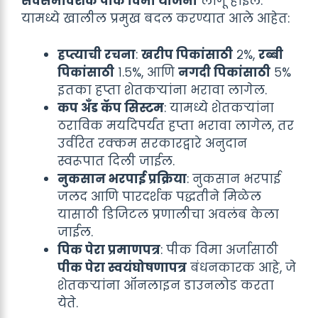
सर्वसमावेशक पीक विमा योजना
लागू होईल.
यामध्ये खालील प्रमुख बदल करण्यात आले आहेत:
हप्त्याची रचना
:
खरीप पिकांसाठी
२%,
रब्बी
पिकांसाठी
१.५%, आणि
नगदी पिकांसाठी
५%
इतका हप्ता शेतकऱ्यांना भरावा लागेल.
कप अँड कॅप सिस्टम
: यामध्ये शेतकऱ्यांना
ठराविक मर्यादेपर्यंत हप्ता भरावा लागेल, तर
उर्वरित रक्कम सरकारद्वारे अनुदान
स्वरूपात दिली जाईल.
नुकसान भरपाई प्रक्रिया
: नुकसान भरपाई
जलद आणि पारदर्शक पद्धतीने मिळेल
यासाठी डिजिटल प्रणालीचा अवलंब केला
जाईल.
पिक पेरा प्रमाणपत्र
: पीक विमा अर्जासाठी
पीक पेरा स्वयंघोषणापत्र
बंधनकारक आहे, जे
शेतकऱ्यांना ऑनलाइन डाउनलोड करता
येते.