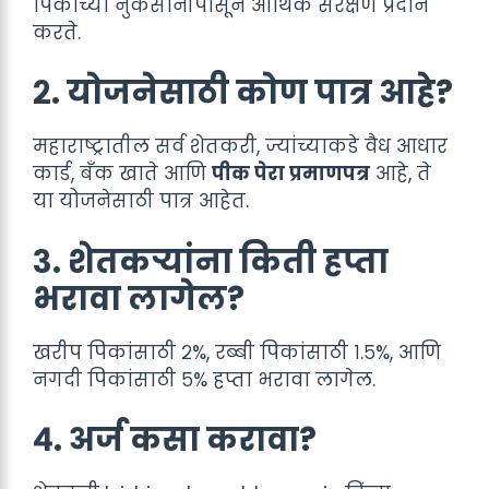
पिकांच्या नुकसानीपासून आर्थिक संरक्षण प्रदान
करते.
२. योजनेसाठी कोण पात्र आहे?
महाराष्ट्रातील सर्व शेतकरी, ज्यांच्याकडे वैध आधार
कार्ड, बँक खाते आणि
पीक पेरा प्रमाणपत्र
आहे, ते
या योजनेसाठी पात्र आहेत.
३. शेतकऱ्यांना किती हप्ता
भरावा लागेल?
खरीप पिकांसाठी २%, रब्बी पिकांसाठी १.५%, आणि
नगदी पिकांसाठी ५% हप्ता भरावा लागेल.
४. अर्ज कसा करावा?