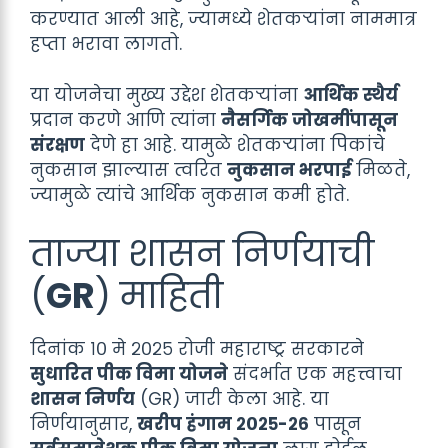
करण्यात आली आहे, ज्यामध्ये शेतकऱ्यांना नाममात्र
हप्ता भरावा लागतो.
या योजनेचा मुख्य उद्देश शेतकऱ्यांना
आर्थिक स्थैर्य
प्रदान करणे आणि त्यांना
नैसर्गिक जोखमींपासून
संरक्षण
देणे हा आहे. यामुळे शेतकऱ्यांना पिकांचे
नुकसान झाल्यास त्वरित
नुकसान भरपाई
मिळते,
ज्यामुळे त्यांचे आर्थिक नुकसान कमी होते.
ताज्या शासन निर्णयाची
(
GR
) माहिती
दिनांक १० मे २०२५ रोजी महाराष्ट्र सरकारने
सुधारित पीक विमा योजने
संदर्भात एक महत्त्वाचा
शासन निर्णय
(GR) जारी केला आहे. या
निर्णयानुसार,
खरीप हंगाम २०२५-२६
पासून