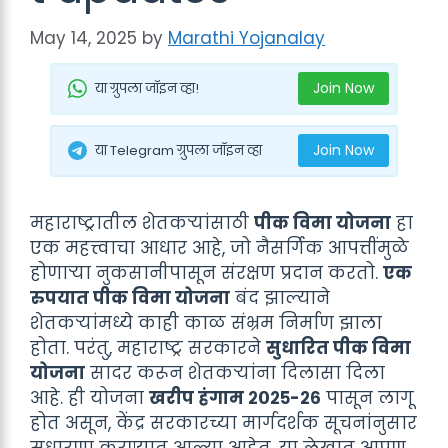
May 14, 2025
by
Marathi Yojanalay
Join Now
या ग्रुपला जॉइन व्हा!
Join Now
या Telegram ग्रुपला जॉइन व्हा
महाराष्ट्रातील शेतकऱ्यांसाठी
पीक विमा योजना
हा
एक महत्त्वाचा आधार आहे, जो नैसर्गिक आपत्तींमुळे
होणाऱ्या नुकसानीपासून संरक्षण प्रदान करतो.
एक
रुपयात पीक विमा योजना
बंद झाल्याने
शेतकऱ्यांमध्ये काही काळ संभ्रम निर्माण झाला
होता. परंतु, महाराष्ट्र सरकारने
सुधारित पीक विमा
योजना
सादर करून शेतकऱ्यांना दिलासा दिला
आहे. ही योजना
खरीप हंगाम २०२५-२६
पासून लागू
होत असून, केंद्र सरकारच्या मार्गदर्शक सूचनांनुसार
सुधारणा करण्यात आल्या आहेत. या लेखात आपण