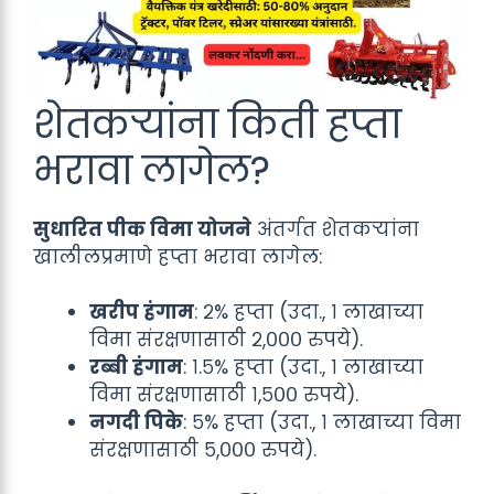
शेतकऱ्यांना किती हप्ता
भरावा लागेल?
सुधारित पीक विमा योजने
अंतर्गत शेतकऱ्यांना
खालीलप्रमाणे हप्ता भरावा लागेल:
खरीप हंगाम
: २% हप्ता (उदा., १ लाखाच्या
विमा संरक्षणासाठी २,००० रुपये).
रब्बी हंगाम
: १.५% हप्ता (उदा., १ लाखाच्या
विमा संरक्षणासाठी १,५०० रुपये).
नगदी पिके
: ५% हप्ता (उदा., १ लाखाच्या विमा
संरक्षणासाठी ५,००० रुपये).