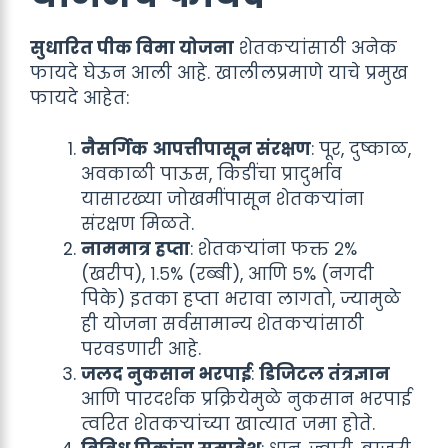
सुधारित पीक विमा योजना
शेतकऱ्यांसाठी अनेक
फायदे घेऊन आली आहे. खालीलप्रमाणे याचे प्रमुख
फायदे आहेत:
नैसर्गिक आपत्तीपासून संरक्षण
: पूर, दुष्काळ,
अवकाळी पाऊस, किडींचा प्रादुर्भाव
यासारख्या जोखमींपासून शेतकऱ्यांना
संरक्षण मिळते.
नाममात्र हप्ता
: शेतकऱ्यांना फक्त २%
(खरीप), १.५% (रब्बी), आणि ५% (नगदी
पिके) इतका हप्ता भरावा लागतो, ज्यामुळे
ही योजना सर्वसामान्य शेतकऱ्यांसाठी
परवडणारी आहे.
जलद नुकसान भरपाई
:
डिजिटल तंत्रज्ञान
आणि पारदर्शक प्रक्रियेमुळे नुकसान भरपाई
त्वरित शेतकऱ्यांच्या खात्यात जमा होते.