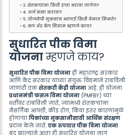
३. शेतकऱ्यांना किती हप्ता भरावा लागेल?
४. अर्ज कसा करावा?
५. योजनेची नुकसान भरपाई किती वेळात मिळते?
६. कप अँड कॅप सिस्टम म्हणजे काय?
सुधारित पीक विमा
योजना
म्हणजे काय?
सुधारित पीक विमा योजना
ही महाराष्ट्र सरकार
आणि केंद्र सरकार यांच्या संयुक्त विद्यमाने राबविली
जाणारी एक
शेतकरी केंद्री योजना
आहे. ही योजना
प्रधानमंत्री फसल विमा योजना
(PMFBY) च्या
धर्तीवर राबविली जाते, ज्यामध्ये शेतकऱ्यांना
नैसर्गिक आपत्ती, कीड रोग, किंवा इतर कारणांमुळे
होणाऱ्या
पिकांच्या नुकसानीसाठी आर्थिक संरक्षण
प्रदान केले जाते.
एक रुपयात पीक विमा योजना
बंद झाल्याने आता ही सुधारित योजना लागू