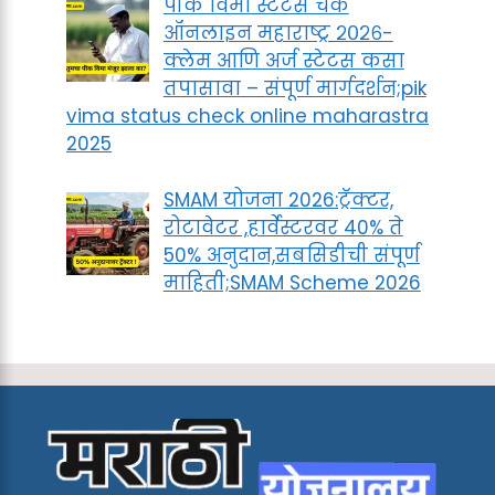
पीक विमा स्टेटस चेक
ऑनलाइन महाराष्ट्र २०२६-
क्लेम आणि अर्ज स्टेटस कसा
तपासावा – संपूर्ण मार्गदर्शन;pik
vima status check online maharastra
2025
SMAM योजना 2026:ट्रॅक्टर,
रोटावेटर ,हार्वेस्टरवर 40% ते
50% अनुदान,सबसिडीची संपूर्ण
माहिती;SMAM Scheme 2026