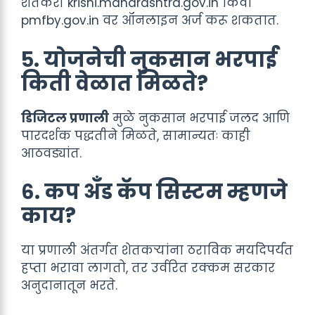
शेतकरी krishi.maharashtra.gov.in किंवा
pmfby.gov.in वर ऑनलाइन अर्ज करू शकतात.
५. योजनेची नुकसान भरपाई
किती वेळात मिळते?
डिजिटल प्रणाली
मुळे नुकसान भरपाई जलद आणि
पारदर्शक पद्धतीने मिळते, सामान्यतः काही
आठवड्यांत.
६. कप अँड कॅप सिस्टम म्हणजे
काय?
या प्रणाली अंतर्गत शेतकऱ्यांना ठराविक मर्यादेपर्यंत
हप्ता भरावा लागतो, तर उर्वरित रक्कम सरकार
अनुदानातून भरते.