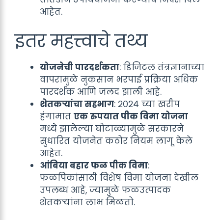
आहेत.
इतर महत्त्वाचे तथ्य
योजनेची पारदर्शकता
: डिजिटल तंत्रज्ञानाच्या
वापरामुळे नुकसान भरपाई प्रक्रिया अधिक
पारदर्शक आणि जलद झाली आहे.
शेतकऱ्यांचा सहभाग
: २०२४ च्या खरीप
हंगामात
एक रुपयात पीक विमा योजना
मध्ये झालेल्या घोटाळ्यामुळे सरकारने
सुधारित योजनेत कठोर नियम लागू केले
आहेत.
आंबिया बहार फळ पीक विमा
:
फळपिकांसाठी विशेष विमा योजना देखील
उपलब्ध आहे, ज्यामुळे फळउत्पादक
शेतकऱ्यांना लाभ मिळतो.