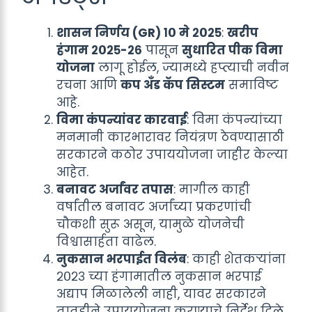
शासन निर्णय (GR) १० मे २०२५
:
खरीप
हंगाम २०२५-२६
पासून
सुधारित पीक विमा
योजना
लागू होईल, ज्यामध्ये हप्त्याची नवीन
रचना आणि
कप अँड कॅप सिस्टम
समाविष्ट
आहे.
विमा कंपन्यांवर कारवाई
: विमा कंपन्यांच्या
मनमानी कारभारावर नियंत्रण ठेवण्यासाठी
सरकारने कठोर उपाययोजना जाहीर केल्या
आहेत.
बनावट अर्जांवर तपास
: मागील काही
वर्षांतील बनावट अर्जांच्या प्रकरणांची
चौकशी सुरू असून, यामुळे योजनेची
विश्वासार्हता वाढेल.
नुकसान भरपाईत विलंब
: काही शेतकऱ्यांना
२०२३ च्या हंगामातील नुकसान भरपाई
अद्याप मिळालेली नाही, यावर सरकारने
तातडीने उपाययोजना करण्याचे निर्देश दिले