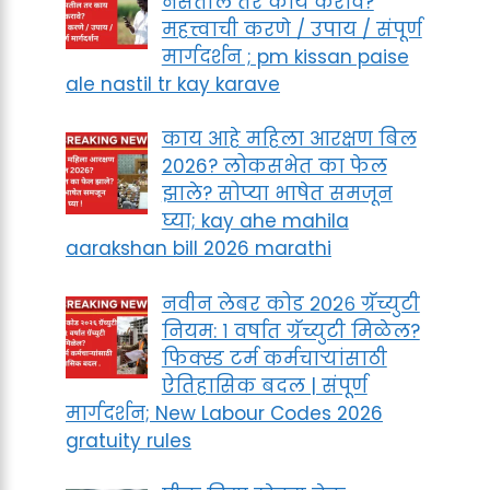
नसतील तर काय करावे?
महत्त्वाची करणे / उपाय / संपूर्ण
मार्गदर्शन ; pm kissan paise
ale nastil tr kay karave
काय आहे महिला आरक्षण बिल
2026? लोकसभेत का फेल
झाले? सोप्या भाषेत समजून
घ्या; kay ahe mahila
aarakshan bill 2026 marathi
नवीन लेबर कोड २०२६ ग्रॅच्युटी
नियम: १ वर्षात ग्रॅच्युटी मिळेल?
फिक्स्ड टर्म कर्मचाऱ्यांसाठी
ऐतिहासिक बदल | संपूर्ण
मार्गदर्शन; New Labour Codes 2026
gratuity rules