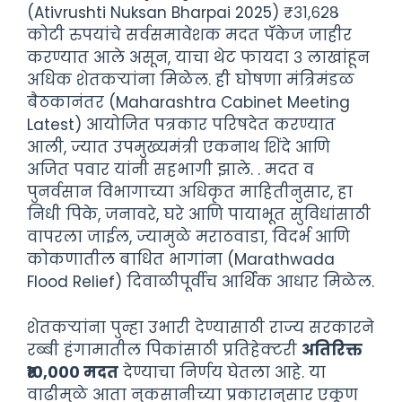
(Ativrushti Nuksan Bharpai 2025) ₹३१,६२८
कोटी रुपयांचे सर्वसमावेशक मदत पॅकेज जाहीर
करण्यात आले असून, याचा थेट फायदा ३ लाखांहून
अधिक शेतकऱ्यांना मिळेल. ही घोषणा मंत्रिमंडळ
बैठकानंतर (Maharashtra Cabinet Meeting
Latest) आयोजित पत्रकार परिषदेत करण्यात
आली, ज्यात उपमुख्यमंत्री एकनाथ शिंदे आणि
अजित पवार यांनी सहभागी झाले. . मदत व
पुनर्वसान विभागाच्या अधिकृत माहितीनुसार, हा
निधी पिके, जनावरे, घरे आणि पायाभूत सुविधांसाठी
वापरला जाईल, ज्यामुळे मराठवाडा, विदर्भ आणि
कोकणातील बाधित भागांना (Marathwada
Flood Relief) दिवाळीपूर्वीच आर्थिक आधार मिळेल.
शेतकऱ्यांना पुन्हा उभारी देण्यासाठी राज्य सरकारने
रब्बी हंगामातील पिकांसाठी प्रतिहेक्टरी
अतिरिक्त
₹१०,००० मदत
देण्याचा निर्णय घेतला आहे. या
वाढीमुळे आता नुकसानीच्या प्रकारानुसार एकूण