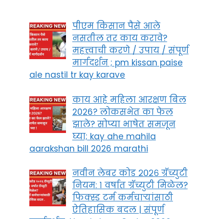
पीएम किसान पैसे आले
नसतील तर काय करावे?
महत्त्वाची करणे / उपाय / संपूर्ण
मार्गदर्शन ; pm kissan paise
ale nastil tr kay karave
काय आहे महिला आरक्षण बिल
2026? लोकसभेत का फेल
झाले? सोप्या भाषेत समजून
घ्या; kay ahe mahila
aarakshan bill 2026 marathi
नवीन लेबर कोड २०२६ ग्रॅच्युटी
नियम: १ वर्षात ग्रॅच्युटी मिळेल?
फिक्स्ड टर्म कर्मचाऱ्यांसाठी
ऐतिहासिक बदल | संपूर्ण