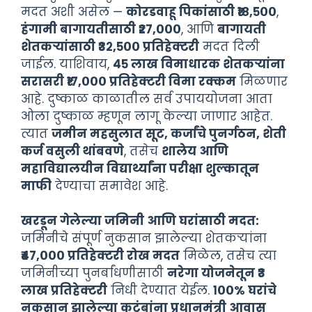
मदत अशी असेल —
कोरडवाहू पिकांसाठी ₹१८,५००
,
हंगामी बागायतीसाठी ₹२७,०००
, आणि
बागायती
शेतकऱ्यांसाठी ₹३२,५०० प्रतिहेक्टरी
मदत दिली
जाईल. याशिवाय,
४५ लाख विमाधारक शेतकऱ्यांना
सरासरी ₹१७,००० प्रतिहेक्टरी विमा रक्कम
मिळणार
आहे. दुष्काळ काळातील सर्व उपाययोजना आता
ओला दुष्काळ म्हणून लागू केल्या जाणार आहेत.
त्यात
जमीन महसुलात सूट, कर्जांचे पुनर्गठन, शेती
कर्ज वसुली थांबवणे
, तसेच
शालेय आणि
महाविद्यालयीन विद्यार्थ्यांना परीक्षा शुल्कातून
माफी
देण्याचा समावेश आहे.
खरडून गेलेल्या जमिनी आणि घरांसाठी मदत:
जमिनीचे संपूर्ण नुकसान झालेल्या शेतकऱ्यांना
₹४७,००० प्रतिहेक्टरी रोख मदत
मिळेल, तसेच त्या
जमिनीच्या पुनर्बांधणीसाठी
नरेगा योजनेतून ₹३
लाख प्रतिहेक्टरी
निधी देण्यात येईल.
१००% घरांचे
नुकसान झालेल्या कुटुंबांना प्रधानमंत्री आवास