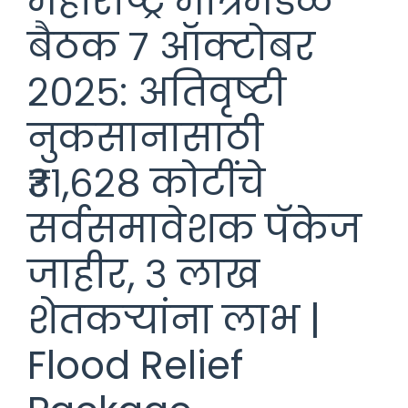
महाराष्ट्र मंत्रिमंडळ
बैठक ७ ऑक्टोबर
२०२५: अतिवृष्टी
नुकसानासाठी
₹३१,६२८ कोटींचे
सर्वसमावेशक पॅकेज
जाहीर, ३ लाख
शेतकऱ्यांना लाभ |
Flood Relief