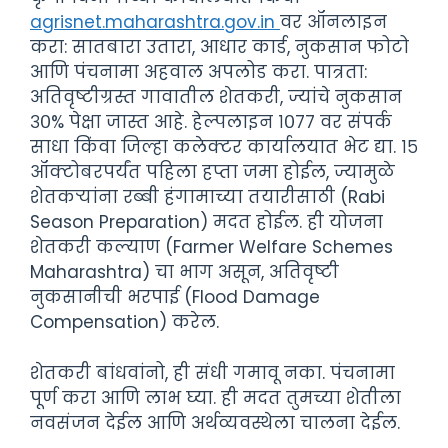
agrisnet.maharashtra.gov.in
वर ऑनलाइन
करा: सातबारा उतारा, आधार कार्ड, नुकसान फोटो
आणि पंचनामा अहवाल अपलोड करा. पात्रता:
अतिवृष्टीग्रस्त गावातील शेतकरी, ज्यांचे नुकसान
३०% पेक्षा जास्त आहे. हेल्पलाइन १०७७ वर संपर्क
साधा किंवा जिल्हा कलेक्टर कार्यालयात भेट द्या. १५
ऑक्टोबरपर्यंत पहिला हप्ता जमा होईल, ज्यामुळे
शेतकऱ्यांना रब्बी हंगामाच्या तयारीसाठी (Rabi
Season Preparation) मदत होईल. ही योजना
शेतकरी कल्याण (Farmer Welfare Schemes
Maharashtra) चा भाग असून, अतिवृष्टी
नुकसानीची भरपाई (Flood Damage
Compensation) करेल.
शेतकरी बांधवांनो, ही संधी गमावू नका. पंचनामा
पूर्ण करा आणि लाभ घ्या. ही मदत तुमच्या शेतीला
नवसंजन देईल आणि अर्थव्यवस्थेला चालना देईल.