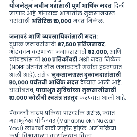
योजनेतून नवीन घरासाठी पूर्ण आर्थिक मदत
दिली
जाणार आहे. डोंगराळ भागातील नुकसानग्रस्त
घरांसाठी
अतिरिक्त ₹१०,०००
मदत मिळेल.
जनावरं आणि व्यवसायिकांसाठी मदत:
दुधाळ जनावरांसाठी
₹३७,५०० प्रतिजनावर
,
ओढकाम करणाऱ्या जनावरांसाठी
₹३२,०००
, आणि
कोंबड्यांसाठी
₹१०० प्रतिकोंबडी
अशी मदत मिळेल
(NDRF अंतर्गत तीन जनावरांची मर्यादा हटवण्यात
आली आहे). तसेच
नुकसानग्रस्त दुकानदारांसाठी
₹५०,००० पर्यंतची आर्थिक मदत
देण्यात आली आहे.
यासोबतच,
पायाभूत सुविधांच्या नुकसानीसाठी
₹१०,००० कोटींची स्वतंत्र तरतूद
करण्यात आली आहे.
पॅकेजची वाटप प्रक्रिया पारदर्शक असेल, ज्यात
महाभूलेख पोर्टलवर (Mahabhulekh Nuksan
Yadi) लाभार्थी यादी जाहीर होईल. अर्ज प्रक्रिया
कृषी विभागाच्या कार्यालयात किंवा