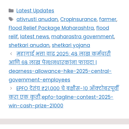
Categories
Latest Updates
Tags
ativrusti anudan
,
CropInsurance
,
farmer
,
Flood Relief Package Maharashtra
,
flood
relif
,
latest news
,
maharastra government
,
shetkari anudan
,
shetkari yojana
महागाई भत्ता वाढ २०२५: ४८ लाख कर्मचारी
आणि ६८ लाख पेन्शनधारकांना फायदा |
dearness-allowance-hike-2025-central-
government-employees
EPFO देतंय ₹२१,००० चे बक्षीस-१० ऑक्टोबरपूर्वी
करा एक कृती;epfo-tagline-contest-2025-
win-cash-prize-21000