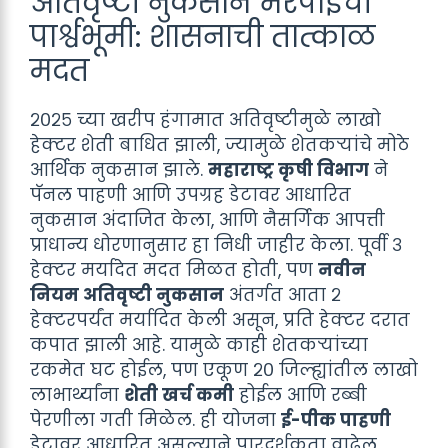
अतिवृष्टी नुकसान भरपाईची
पार्श्वभूमी: शासनाची तात्काळ
मदत
२०२५ च्या खरीप हंगामात अतिवृष्टीमुळे लाखो
हेक्टर शेती बाधित झाली, ज्यामुळे शेतकऱ्यांचे मोठे
आर्थिक नुकसान झाले.
महाराष्ट्र कृषी विभाग
ने
पॅनल पाहणी आणि उपग्रह डेटावर आधारित
नुकसान अंदाजित केला, आणि नैसर्गिक आपत्ती
प्राधान्य धोरणानुसार हा निधी जाहीर केला. पूर्वी ३
हेक्टर मर्यादेत मदत मिळत होती, पण
नवीन
नियम अतिवृष्टी नुकसान
अंतर्गत आता २
हेक्टरपर्यंत मर्यादित केली असून, प्रति हेक्टर दरात
कपात झाली आहे. यामुळे काही शेतकऱ्यांच्या
रकमेत घट होईल, पण एकूण २० जिल्ह्यांतील लाखो
लाभार्थ्यांना
शेती खर्च कमी
होईल आणि रब्बी
पेरणीला गती मिळेल. ही योजना
ई-पीक पाहणी
डेटावर आधारित असल्याने पारदर्शकता वाढेल.