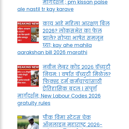
मार्गदर्शन ; pm kissan paise
ale nastil tr kay karave
काय आहे महिला आरक्षण बिल
2026? लोकसभेत का फेल
झाले? सोप्या भाषेत समजून
घ्या; kay ahe mahila
aarakshan bill 2026 marathi
नवीन लेबर कोड २०२६ ग्रॅच्युटी
नियम: १ वर्षात ग्रॅच्युटी मिळेल?
फिक्स्ड टर्म कर्मचाऱ्यांसाठी
ऐतिहासिक बदल | संपूर्ण
मार्गदर्शन; New Labour Codes 2026
gratuity rules
पीक विमा स्टेटस चेक
ऑनलाइन महाराष्ट्र २०२६-