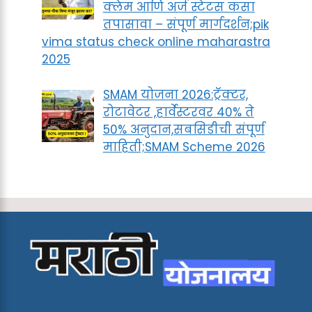
क्लेम आणि अर्ज स्टेटस कसा
तपासावा – संपूर्ण मार्गदर्शन;pik
vima status check online maharastra
2025
SMAM योजना 2026:ट्रॅक्टर,
रोटावेटर ,हार्वेस्टरवर 40% ते
50% अनुदान,सबसिडीची संपूर्ण
माहिती;SMAM Scheme 2026