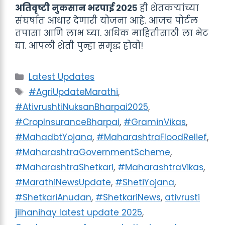
अतिवृष्टी नुकसान भरपाई २०२५
ही शेतकऱ्यांच्या
संघर्षात आधार देणारी योजना आहे. आजच पोर्टल
तपासा आणि लाभ घ्या. अधिक माहितीसाठी ला भेट
द्या. आपली शेती पुन्हा समृद्ध होवो!
Categories
Latest Updates
Tags
#AgriUpdateMarathi
,
#AtivrushtiNuksanBharpai2025
,
#CropInsuranceBharpai
,
#GraminVikas
,
#MahadbtYojana
,
#MaharashtraFloodRelief
,
#MaharashtraGovernmentScheme
,
#MaharashtraShetkari
,
#MaharashtraVikas
,
#MarathiNewsUpdate
,
#ShetiYojana
,
#ShetkariAnudan
,
#ShetkariNews
,
ativrusti
jilhanihay latest update 2025
,