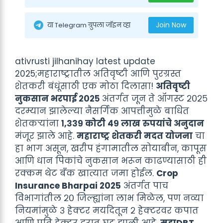
Join Now
या Telegram ग्रुपला जॉइन व्हा
ativrusti jilhanihay latest update
2025;महाराष्ट्रातील अतिवृष्टी आणि पुरग्रस्त
शेतकरी बंधूंसाठी एक मोठा दिलासा!
अतिवृष्टी
नुकसान भरपाई २०२५
अंतर्गत जून ते ऑगस्ट २०२५
दरम्यान झालेल्या नैसर्गिक आपत्तीमुळे बाधित
शेतकऱ्यांना
१,३३९ कोटी ४९ लाख रुपयांचे अनुदान
मंजूर झाले आहे.
महाराष्ट्र शेतकरी मदत योजना
चा
हा भाग असून, खरीप हंगामातील सोयाबीन, कापूस
आणि धान पिकांचे नुकसान भरून काढण्यासाठी ही
रक्कम थेट बँक खात्यात जमा होईल.
Crop
Insurance Bharpai 2025
अंतर्गत पाच
विभागांतील २० जिल्ह्यांना लाभ मिळेल, पण नव्या
नियमांमुळे ३ हेक्टर मर्यादेतून २ हेक्टरवर कपात
आणि प्रति हेक्टर दरात घट झाली आहे.
महाDBT