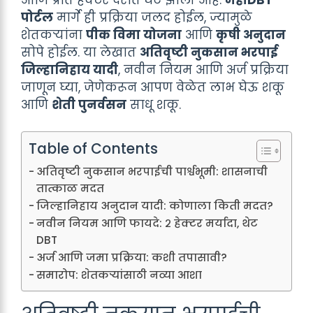
पोर्टल
मार्गे ही प्रक्रिया जलद होईल, ज्यामुळे
शेतकऱ्यांना
पीक विमा योजना
आणि
कृषी अनुदान
सोपे होईल. या लेखात
अतिवृष्टी नुकसान भरपाई
जिल्हानिहाय यादी
, नवीन नियम आणि अर्ज प्रक्रिया
जाणून घ्या, जेणेकरून आपण वेळेत लाभ घेऊ शकू
आणि
शेती पुनर्वसन
साधू शकू.
Table of Contents
अतिवृष्टी नुकसान भरपाईची पार्श्वभूमी: शासनाची
तात्काळ मदत
जिल्हानिहाय अनुदान यादी: कोणाला किती मदत?
नवीन नियम आणि फायदे: २ हेक्टर मर्यादा, थेट
DBT
अर्ज आणि जमा प्रक्रिया: कशी तपासावी?
समारोप: शेतकऱ्यांसाठी नव्या आशा