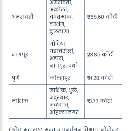
अमरावती,
अकोला,
अमरावती
यवतमाळ,
₹५६५.६० कोटी
वाशिम,
बुलढाणा
गोंदिया,
गडचिरोली,
नागपूर
₹२३.८५ कोटी
भंडारा,
नागपूर, वर्धा
पुणे
कोल्हापूर
₹१४.२८ कोटी
नाशिक, धुळे,
नंदुरबार,
नाशिक
₹१३.७७ कोटी
जळगाव,
अहिल्यानगर
(स्रोत: महाराष्ट्र मदत व पुनर्वसन विभाग, नोव्हेंबर