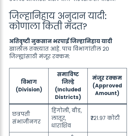
जिल्हानिहाय अनुदान यादी:
कोणाला किती मदत?
अतिवृष्टी नुकसान भरपाई जिल्हानिहाय यादी
खालील तक्त्यात आहे. पाच विभागांतील २०
जिल्ह्यांसाठी मंजूर रक्कम:
समाविष्ट
मंजूर रक्कम
विभाग
जिल्हे
(Approved
(Division)
(Included
Amount)
Districts)
हिंगोली, बीड,
छत्रपती
लातूर,
₹७२१.९७ कोटी
संभाजीनगर
धाराशिव