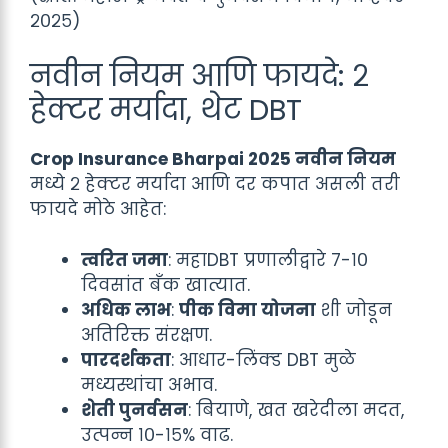
२०२५)
नवीन नियम आणि फायदे: २
हेक्टर मर्यादा, थेट DBT
Crop Insurance Bharpai 2025 नवीन नियम
मध्ये २ हेक्टर मर्यादा आणि दर कपात असली तरी
फायदे मोठे आहेत:
त्वरित जमा
: महाDBT प्रणालीद्वारे ७-१०
दिवसांत बँक खात्यात.
अधिक लाभ
:
पीक विमा योजना
शी जोडून
अतिरिक्त संरक्षण.
पारदर्शकता
: आधार-लिंक्ड DBT मुळे
मध्यस्थांचा अभाव.
शेती पुनर्वसन
: बियाणे, खत खरेदीला मदत,
उत्पन्न १०-१५% वाढ.