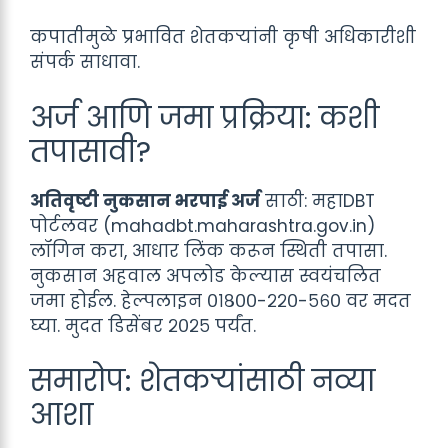
कपातीमुळे प्रभावित शेतकऱ्यांनी कृषी अधिकारीशी
संपर्क साधावा.
अर्ज आणि जमा प्रक्रिया: कशी
तपासावी?
अतिवृष्टी नुकसान भरपाई अर्ज
साठी: महाDBT
पोर्टलवर (mahadbt.maharashtra.gov.in)
लॉगिन करा, आधार लिंक करून स्थिती तपासा.
नुकसान अहवाल अपलोड केल्यास स्वयंचलित
जमा होईल. हेल्पलाइन ०१८००-२२०-५६० वर मदत
घ्या. मुदत डिसेंबर २०२५ पर्यंत.
समारोप: शेतकऱ्यांसाठी नव्या
आशा