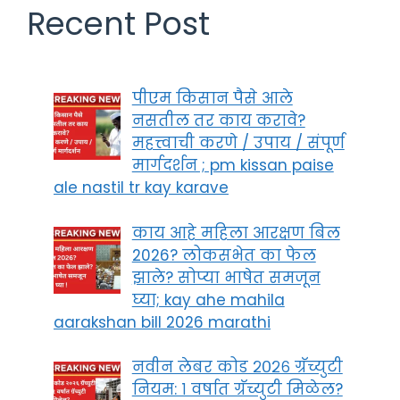
Recent Post
पीएम किसान पैसे आले
नसतील तर काय करावे?
महत्त्वाची करणे / उपाय / संपूर्ण
मार्गदर्शन ; pm kissan paise
ale nastil tr kay karave
काय आहे महिला आरक्षण बिल
2026? लोकसभेत का फेल
झाले? सोप्या भाषेत समजून
घ्या; kay ahe mahila
aarakshan bill 2026 marathi
नवीन लेबर कोड २०२६ ग्रॅच्युटी
नियम: १ वर्षात ग्रॅच्युटी मिळेल?