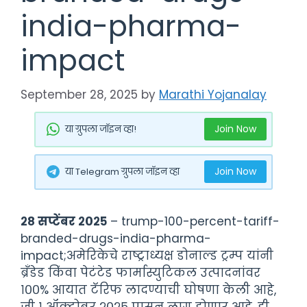
india-pharma-
impact
September 28, 2025
by
Marathi Yojanalay
Join Now
या ग्रुपला जॉइन व्हा!
Join Now
या Telegram ग्रुपला जॉइन व्हा
२८ सप्टेंबर २०२५
– trump-100-percent-tariff-
branded-drugs-india-pharma-
impact;अमेरिकेचे राष्ट्राध्यक्ष डोनाल्ड ट्रम्प यांनी
ब्रँडेड किंवा पेटंटेड फार्मास्युटिकल उत्पादनांवर
१००% आयात टॅरिफ लादण्याची घोषणा केली आहे,
जी १ ऑक्टोबर २०२५ पासून लागू होणार आहे. ही