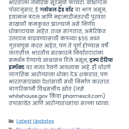
भारताला जेनेरिक सूटमुळे फायदा. वॉशिंग्टन
पोस्टनुसार, हे
ग्लोबल ट्रेड वॉर
चा भाग असून,
हवामान बदल आणि महामारीनंतरची पुरवठा
साखळी कमकुवत झाल्याने असे निर्णय
धोकादायक आहेत. तज्ज्ञ सांगतात, अमेरिकेत
उत्पादन वाढवण्यासाठी कंपन्या $५५ अब्ज
गुंतवणूक करत आहेत, पण ते पूर्ण होण्यास वर्षे
लागतील. भारतीय सरकारने निर्यातदारांना
समर्थन देण्याचे आश्वासन दिले असून,
ट्रम्प टॅरिफ
इम्पॅक्ट
वर नजर ठेवणे आवश्यक आहे. ही धोरणे
जागतिक आरोग्याला धोका देऊ शकतात, पण
भारतासारख्या देशांसाठी संधी निर्माण करतात.
नागरिकांनी विश्वसनीय स्रोत (जसे
whitehouse.gov किंवा pharmexcil.com)
तपासावेत आणि आरोग्यतज्ज्ञांचा सल्ला घ्यावा.
Categories
Latest Updates
Tags