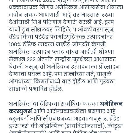
धक्कादायक निर्णय अमेरिकन आरोग्यसेवा क्षेत्राला
नवीन संकट आणणारी आहे, तर भारतासारख्या
देशांसाठी मिश्र परिणाम देणारी ठरली आहे. ट्रम्प
यांनी ट्रुथ सोशलवर लिहिले, “१ ऑक्टोबरपासून,
ब्रँडेड किंवा पेटंटेड फार्मास्युटिकल उत्पादनांवर
१००% टॅरिफ लावला जाईल, जोपर्यंत कंपनी
अमेरिकेत उत्पादन प्लांट बांधत नाही.ही घोषणा
सेक्शन २३२ अंतर्गत राष्ट्रीय सुरक्षेच्या आधारावर
घेतली असून, ती अमेरिकन उत्पादनाला प्रोत्साहन
देण्याचा प्रयत्न आहे, पण तज्ज्ञांच्या मते, यामुळे
औषधांच्या किमतींमध्ये वाढ होईल आणि पुरवठा
साखळी प्रभावित होईल.
अमेरिकेत या टॅरिफचा सर्वाधिक फटका
अमेरिकन
कन्स्युमर्स
आणि आरोग्यव्यवस्थेला बसणार आहे.
ब्लूमबर्ग आणि सीएनएनच्या अहवालानुसार, ब्रँडेड
ड्रग्स जसे की ओझेम्पिक (डायबिटीजसाठी), कीट्रूडा