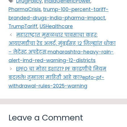
DrugPolicy
,
IndiaGenericPower
,
PharmaCrisis
,
trump-100-percent-tariff-
branded-drugs-india-pharma-impact
,
TrumpTariff
,
USHealthcare
महाराष्ट्रात मुसळधार पावसाचा कहर:
आयएमडीचा रेड अलर्ट, मुंबईसह १२ जिल्ह्यांत धोका
– लेटेस्ट अपडेट्स;maharashtra-heavy-rain-
alert-imd-red-warning-12-districts
EPFO चा मोठा इशारा? PF काढणीचे नियम
बदलले! तुम्हाला माहिती आहे का?epfo-pf-
withdrawal-rules-2025-warning
Leave a Comment