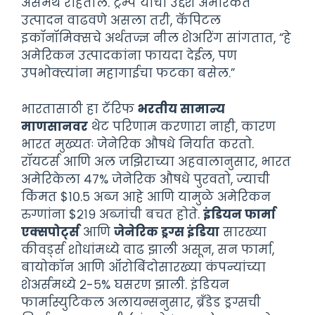
असमर्थ राहतील. ट्रम्प यांचा उद्देश अमेरिकेत
उत्पादन वाढवणे असला तरी, कॅपिटल
इकॉनॉमिक्सचे अर्थतज्ज्ञ नील शेअरिंग सांगतात, “हे
अमेरिकन उत्पादकांना फायदा देईल, पण
उपभोक्त्यांना महागाईचा फटका बसेल.”
भारतासाठी हा टॅरिफ
भरतीय सामान्य
माणसानवर
थेट परिणाम करणारा नाही, कारण
भारत मुख्यतः जेनेरिक औषधे निर्यात करतो.
रॉयटर्स आणि अल जझिराच्या अहवालानुसार, भारत
अमेरिकेला ४७% जेनेरिक औषधे पुरवतो, ज्याची
किंमत $१०.५ अब्ज आहे आणि यामुळे अमेरिकन
रुग्णांना $२१९ अब्जांची बचत होते.
इंडियन फार्मा
एक्सपोर्ट्स
आणि
जेनेरिक ड्रग्स इंडिया
सारख्या
कीवर्ड्स शोधांमध्ये वाढ झाली असून, सन फार्मा,
बायोकॉन आणि ऑरोबिंदोसारख्या कंपन्यांच्या
शेअर्समध्ये २-५% घसरण झाली. इंडियन
फार्मास्युटिकल अलायन्सनुसार, ब्रँडेड ड्रग्सची