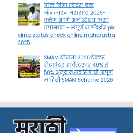
पीक विमा स्टेटस चेक
ऑनलाइन महाराष्ट्र २०२६-
क्लेम आणि अर्ज स्टेटस कसा
तपासावा – संपूर्ण मार्गदर्शन;pik
vima status check online maharastra
2025
SMAM योजना 2026:ट्रॅक्टर,
रोटावेटर ,हार्वेस्टरवर 40% ते
50% अनुदान,सबसिडीची संपूर्ण
माहिती;SMAM Scheme 2026