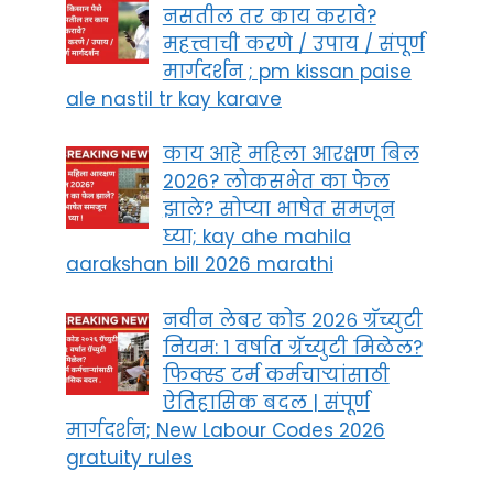
नसतील तर काय करावे?
महत्त्वाची करणे / उपाय / संपूर्ण
मार्गदर्शन ; pm kissan paise
ale nastil tr kay karave
काय आहे महिला आरक्षण बिल
2026? लोकसभेत का फेल
झाले? सोप्या भाषेत समजून
घ्या; kay ahe mahila
aarakshan bill 2026 marathi
नवीन लेबर कोड २०२६ ग्रॅच्युटी
नियम: १ वर्षात ग्रॅच्युटी मिळेल?
फिक्स्ड टर्म कर्मचाऱ्यांसाठी
ऐतिहासिक बदल | संपूर्ण
मार्गदर्शन; New Labour Codes 2026
gratuity rules