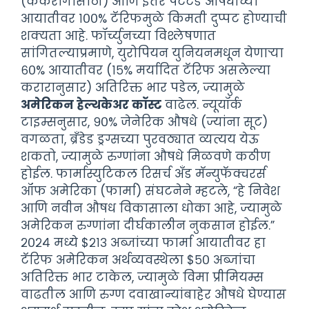
(कर्करोगासाठी) आणि इतर पेटंटेड औषधांच्या
आयातीवर १००% टॅरिफमुळे किमती दुप्पट होण्याची
शक्यता आहे. फॉर्च्युनच्या विश्लेषणात
सांगितल्याप्रमाणे, युरोपियन युनियनमधून येणाऱ्या
६०% आयातीवर (१५% मर्यादित टॅरिफ असलेल्या
करारानुसार) अतिरिक्त भार पडेल, ज्यामुळे
अमेरिकन हेल्थकेअर कॉस्ट
वाढेल. न्यूयॉर्क
टाइम्सनुसार, ९०% जेनेरिक औषधे (ज्यांना सूट)
वगळता, ब्रँडेड ड्रग्सच्या पुरवठ्यात व्यत्यय येऊ
शकतो, ज्यामुळे रुग्णांना औषधे मिळवणे कठीण
होईल. फार्मास्युटिकल रिसर्च अँड मॅन्युफॅक्चरर्स
ऑफ अमेरिका (फार्मा) संघटनेने म्हटले, “हे निवेश
आणि नवीन औषध विकासाला धोका आहे, ज्यामुळे
अमेरिकन रुग्णांना दीर्घकालीन नुकसान होईल.”
२०२४ मध्ये $२१३ अब्जांच्या फार्मा आयातीवर हा
टॅरिफ अमेरिकन अर्थव्यवस्थेला $५० अब्जांचा
अतिरिक्त भार टाकेल, ज्यामुळे विमा प्रीमियम्स
वाढतील आणि रुग्ण दवाखान्यांबाहेर औषधे घेण्यास