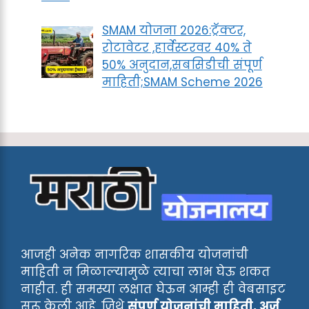
SMAM योजना 2026:ट्रॅक्टर,
रोटावेटर ,हार्वेस्टरवर 40% ते
50% अनुदान,सबसिडीची संपूर्ण
माहिती;SMAM Scheme 2026
आजही अनेक नागरिक शासकीय योजनांची
माहिती न मिळाल्यामुळे त्याचा लाभ घेऊ शकत
नाहीत. ही समस्या लक्षात घेऊन आम्ही ही वेबसाइट
सुरू केली आहे, जिथे
संपूर्ण योजनांची माहिती, अर्ज