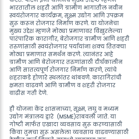
करते. पीएम इजी योजनेचे मुख्य उद्दिष्ट म्हणजे
भारतातील शहरी आणि ग्रामीण भागातील नवीन
स्वयंरोजगार कार्यक्रम, सूक्ष्म उद्योग आणि उपक्रम
सुरू करून रोजगार निर्माण करणे. या योजनेचा
मुख्य उद्देश म्हणजे मोठ्या प्रमाणावर विखुरलेल्या
पारंपारिक कारागीर, बेरोजगार ग्रामीण आणि शहरी
तरुणांसाठी स्वयंरोजगार पर्यायांना शक्य तितक्या
मोठ्या प्रमाणात समर्थन करणे. त्यानंतर आहे
ग्रामीण आणि बेरोजगार तरुणांसाठी दीर्घकालीन
आणि सातत्यपूर्ण रोजगार निर्माण करणे, त्यांचे
शहराकडे होणारे स्थलांतर थांबवणे. कारागिरांची
क्षमता वाढवणे आणि ग्रामीण व शहरी रोजगार
वाढीस गती देणे.
ही योजना केंद्र शासनाच्या, सूक्ष्म, लघु व मध्यम
उद्योग मंत्रालय द्वारे (MSME)राबवली जाते. या
गोष्टी मार्फत एखादा व्यवसाय सुरू करण्यासाठी
किंवा तुमचा सुरू असलेला व्यवसाय वाढवण्यासाठी