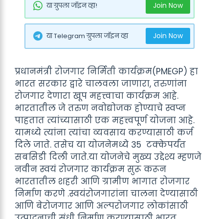
Join Now
या ग्रुपला जॉइन व्हा!
Join Now
या Telegram ग्रुपला जॉइन व्हा
प्रधानमंत्री रोजगार निर्मिती कार्यक्रम(PMEGP) हा
भारत सरकार द्वारे चालवला जाणारा, तरुणांना
रोजगार देणारा खूप महत्त्वाचा कार्यक्रम आहे.
भारतातील जे तरुण नवोद्योजक होण्याचे स्वप्न
पाहतात त्यांच्यासाठी एक महत्त्वपूर्ण योजना आहे.
यामध्ये त्यांना त्यांचा व्यवसाय करण्यासाठी कर्ज
दिले जाते. तसेच या योजनेमध्ये 35 टक्केपर्यंत
सबसिडी दिली जाते.या योजनेचे मुख्य उद्देश्य म्हणजे
नवीन स्वयं रोजगार कार्यक्रम सुरू करून
भारतातील शहरी आणि ग्रामीण भागात रोजगार
निर्माण करणे .स्वयंरोजगारांना चालना देण्यासाठी
आणि बेरोजगार आणि अल्परोजगार लोकांसाठी
उत्पादनाची संधी निर्माण करण्यासाठी भारत