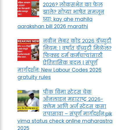
2026? लोकसभेत का फेल
झाले? सोप्या भाषेत समजून
घ्या; kay ahe mahila
aarakshan bill 2026 marathi
नवीन लेबर कोड २०२६ ग्रॅच्युटी
नियम: १ वर्षात ग्रॅच्युटी मिळेल?
फिक्स्ड टर्म कर्मचाऱ्यांसाठी
ऐतिहासिक बदल | संपूर्ण
मार्गदर्शन; New Labour Codes 2026
gratuity rules
पीक विमा स्टेटस चेक
ऑनलाइन महाराष्ट्र २०२६-
क्लेम आणि अर्ज स्टेटस कसा
तपासावा – संपूर्ण मार्गदर्शन;pik
vima status check online maharastra
2025