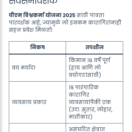
सर्वसमावेशक
पीएम विश्वकर्मा योजना २०२५
साठी पात्रता
पारदर्शक आहे, ज्यामुळे लो इनकम कारागिरांनाही
सहज प्रवेश मिळतो:
निकष
तपशील
किमान १८ वर्षे पूर्ण
वय मर्यादा
(हाय आणि लो
वयोगटांसाठी)
१८ पारंपारिक
कारागिर
व्यवसाय प्रकार
व्यवसायांपैकी एक
(उदा. सुतार, लोहार,
मातीकार)
असंघटित क्षेत्रात