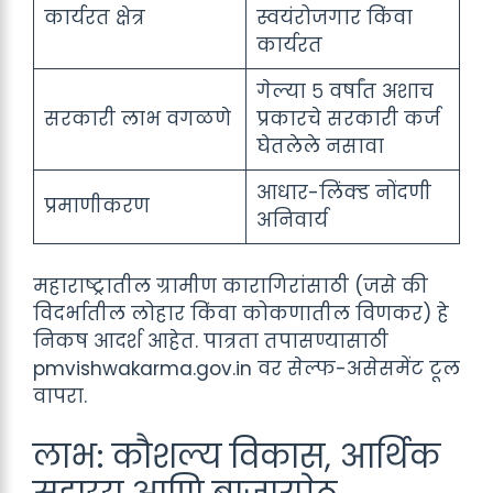
कार्यरत क्षेत्र
स्वयंरोजगार किंवा
कार्यरत
गेल्या ५ वर्षांत अशाच
सरकारी लाभ वगळणे
प्रकारचे सरकारी कर्ज
घेतलेले नसावा
आधार-लिंक्ड नोंदणी
प्रमाणीकरण
अनिवार्य
महाराष्ट्रातील ग्रामीण कारागिरांसाठी (जसे की
विदर्भातील लोहार किंवा कोकणातील विणकर) हे
निकष आदर्श आहेत. पात्रता तपासण्यासाठी
pmvishwakarma.gov.in वर सेल्फ-असेसमेंट टूल
वापरा.
लाभ: कौशल्य विकास, आर्थिक