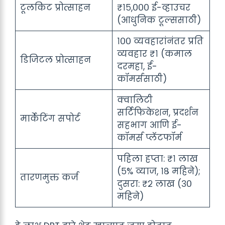
टूलकिट प्रोत्साहन
₹१५,००० ई-व्हाउचर
(आधुनिक टूल्ससाठी)
१०० व्यवहारांनंतर प्रति
व्यवहार ₹१ (कमाल
डिजिटल प्रोत्साहन
दरमहा, ई-
कॉमर्ससाठी)
क्वालिटी
सर्टिफिकेशन, प्रदर्शन
मार्केटिंग सपोर्ट
सहभाग आणि ई-
कॉमर्स प्लॅटफॉर्म
पहिला हप्ता: ₹१ लाख
(५% व्याज, १८ महिने);
तारणमुक्त कर्ज
दुसरा: ₹२ लाख (३०
महिने)