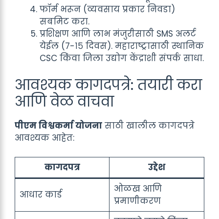
फॉर्म भरून (व्यवसाय प्रकार निवडा)
सबमिट करा.
प्रशिक्षण आणि लाभ मंजुरीसाठी SMS अलर्ट
येईल (७-१५ दिवस). महाराष्ट्रासाठी स्थानिक
CSC किंवा जिला उद्योग केंद्राशी संपर्क साधा.
आवश्यक कागदपत्रे: तयारी करा
आणि वेळ वाचवा
पीएम विश्वकर्मा योजना
साठी खालील कागदपत्रे
आवश्यक आहेत:
कागदपत्र
उद्देश
ओळख आणि
आधार कार्ड
प्रमाणीकरण