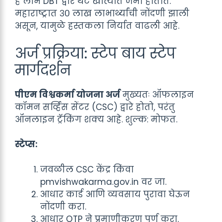
हे लाभ DBT द्वारे थेट खात्यात जमा होतात.
महाराष्ट्रात ३० लाख लाभार्थ्यांची नोंदणी झाली
असून, यामुळे हस्तकला निर्यात वाढली आहे.
अर्ज प्रक्रिया: स्टेप बाय स्टेप
मार्गदर्शन
पीएम विश्वकर्मा योजना अर्ज
मुख्यतः ऑफलाइन
कॉमन सर्व्हिस सेंटर (CSC) द्वारे होतो, परंतु
ऑनलाइन ट्रॅकिंग शक्य आहे. शुल्क: मोफत.
स्टेप्स:
जवळील CSC केंद्र किंवा
pmvishwakarma.gov.in वर जा.
आधार कार्ड आणि व्यवसाय पुरावा घेऊन
नोंदणी करा.
आधार OTP ने प्रमाणीकरण पूर्ण करा.