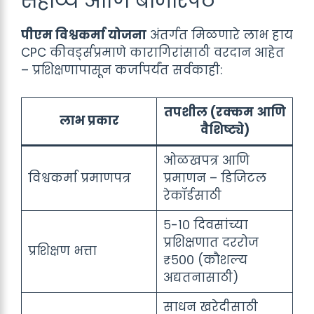
सहाय्य आणि बाजारपेठ
पीएम विश्वकर्मा योजना
अंतर्गत मिळणारे लाभ हाय
CPC कीवर्ड्सप्रमाणे कारागिरांसाठी वरदान आहेत
– प्रशिक्षणापासून कर्जापर्यंत सर्वकाही:
तपशील (रक्कम आणि
लाभ प्रकार
वैशिष्ट्ये)
ओळखपत्र आणि
विश्वकर्मा प्रमाणपत्र
प्रमाणन – डिजिटल
रेकॉर्डसाठी
५-१० दिवसांच्या
प्रशिक्षणात दररोज
प्रशिक्षण भत्ता
₹५०० (कौशल्य
अद्यतनासाठी)
साधन खरेदीसाठी