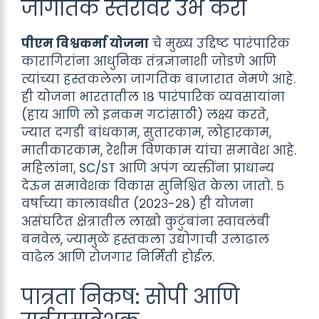
जागतिक स्तरावर उभे करा
पीएम विश्वकर्मा योजना
चे मुख्य उद्दिष्ट पारंपारिक
कारागिरांना आधुनिक तंत्रज्ञानाशी जोडणे आणि
त्यांच्या हस्तकलेला जागतिक बाजारात नेमणे आहे.
ही योजना भारतातील १८ पारंपारिक व्यवसायांना
(हाय आणि लो इनकम गटांसाठी) लक्ष्य करते,
ज्यात दगडी बांधकाम, सुतारकाम, लोहारकाम,
मातीकारकाम, रेशीम विणकाम यांचा समावेश आहे.
महिलांना, SC/ST आणि अपंग व्यक्तींना प्राधान्य
देऊन समावेशक विकास सुनिश्चित केला जातो. ५
वर्षांच्या कालावधीत (२०२३-२८) ही योजना
असंघटित क्षेत्रातील लाखो कुटुंबांना स्वावलंबी
बनवेल, ज्यामुळे हस्तकला उद्योगाची उलाढाल
वाढेल आणि रोजगार निर्मिती होईल.
पात्रता निकष: सोपी आणि