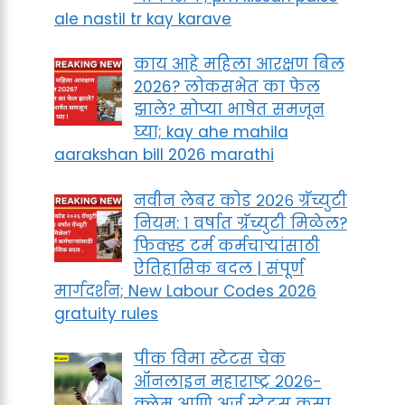
ale nastil tr kay karave
काय आहे महिला आरक्षण बिल
2026? लोकसभेत का फेल
झाले? सोप्या भाषेत समजून
घ्या; kay ahe mahila
aarakshan bill 2026 marathi
नवीन लेबर कोड २०२६ ग्रॅच्युटी
नियम: १ वर्षात ग्रॅच्युटी मिळेल?
फिक्स्ड टर्म कर्मचाऱ्यांसाठी
ऐतिहासिक बदल | संपूर्ण
मार्गदर्शन; New Labour Codes 2026
gratuity rules
पीक विमा स्टेटस चेक
ऑनलाइन महाराष्ट्र २०२६-
क्लेम आणि अर्ज स्टेटस कसा