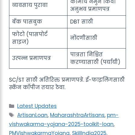
कामाचे नमुने किंवा
व्यवसाय पुरावा
अनुभव प्रमाणपत्र
बँक पासबुक
DBT साठी
फोटो (पासपोर्ट
नोंदणीसाठी
साइज)
पात्रता निश्चित
उत्पन्न प्रमाणपत्र
करण्यासाठी (पर्यायी)
SC/ST साठी अतिरिक्त प्रमाणपत्रे. ई-फाइलिंगसाठी
स्कॅन कॉपीज तयार ठेवा.
Categories
Latest Updates
Tags
ArtisanLoan
,
MaharashtraArtisans
,
pm-
vishwakarma-yojana-2025-toolkit-loan
,
PMVishwakarmaYojana
,
SkillIndia2025
,