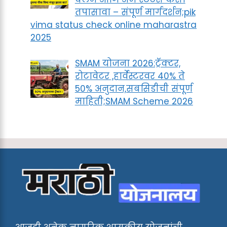
तपासावा – संपूर्ण मार्गदर्शन;pik
vima status check online maharastra
2025
SMAM योजना 2026:ट्रॅक्टर,
रोटावेटर ,हार्वेस्टरवर 40% ते
50% अनुदान,सबसिडीची संपूर्ण
माहिती;SMAM Scheme 2026