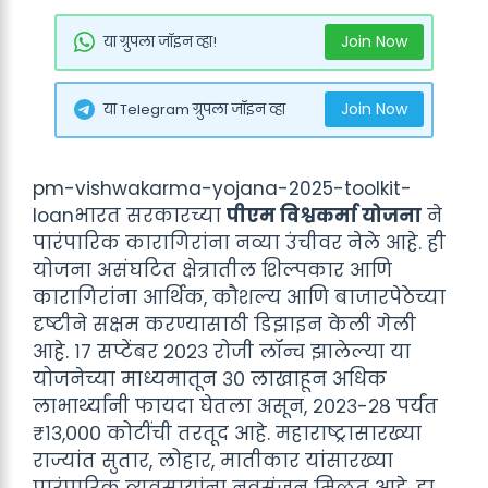
Join Now
या ग्रुपला जॉइन व्हा!
Join Now
या Telegram ग्रुपला जॉइन व्हा
pm-vishwakarma-yojana-2025-toolkit-
loanभारत सरकारच्या
पीएम विश्वकर्मा योजना
ने
पारंपारिक कारागिरांना नव्या उंचीवर नेले आहे. ही
योजना असंघटित क्षेत्रातील शिल्पकार आणि
कारागिरांना आर्थिक, कौशल्य आणि बाजारपेठेच्या
दृष्टीने सक्षम करण्यासाठी डिझाइन केली गेली
आहे. १७ सप्टेंबर २०२३ रोजी लॉन्च झालेल्या या
योजनेच्या माध्यमातून ३० लाखाहून अधिक
लाभार्थ्यांनी फायदा घेतला असून, २०२३-२८ पर्यंत
₹१३,००० कोटींची तरतूद आहे. महाराष्ट्रासारख्या
राज्यांत सुतार, लोहार, मातीकार यांसारख्या
पारंपारिक व्यवसायांना नवसंजन मिळत आहे. हा