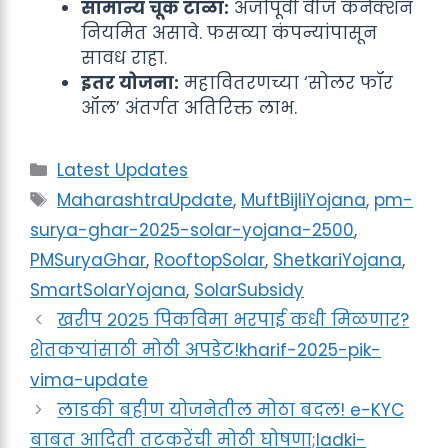
सामान्य चूक टाळा:
अर्जापूर्वी वीज कनेक्शन
नियमित असावे. फसव्या कंपन्यांपासून
सावध राहा.
इतर योजना:
महावितरणच्या ‘सोलर फॉर
ऑल’ अंतर्गत अतिरिक्त लाभ.
Categories
Latest Updates
Tags
MaharashtraUpdate
,
MuftBijliYojana
,
pm-
surya-ghar-2025-solar-yojana-2500
,
PMSuryaGhar
,
RooftopSolar
,
ShetkariYojana
,
SmartSolarYojana
,
SolarSubsidy
खरीप २०२५ पिकविमा भरपाई कधी मिळणार?
शेतकऱ्यांसाठी मोठी अपडेट!kharif-2025-pik-
vima-update
लाडकी बहीण योजनेतील मोठा बदल! e-KYC
बाबत आदिती तटकरेंची मोठी घोषणा;ladki-