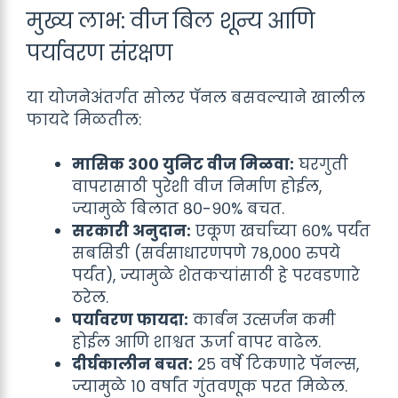
मुख्य लाभ: वीज बिल शून्य आणि
पर्यावरण संरक्षण
या योजनेअंतर्गत सोलर पॅनल बसवल्याने खालील
फायदे मिळतील:
मासिक ३०० युनिट वीज मिळवा:
घरगुती
वापरासाठी पुरेशी वीज निर्माण होईल,
ज्यामुळे बिलात ८०-९०% बचत.
सरकारी अनुदान:
एकूण खर्चाच्या ६०% पर्यंत
सबसिडी (सर्वसाधारणपणे ७८,००० रुपये
पर्यंत), ज्यामुळे शेतकऱ्यांसाठी हे परवडणारे
ठरेल.
पर्यावरण फायदा:
कार्बन उत्सर्जन कमी
होईल आणि शाश्वत ऊर्जा वापर वाढेल.
दीर्घकालीन बचत:
२५ वर्षे टिकणारे पॅनल्स,
ज्यामुळे १० वर्षांत गुंतवणूक परत मिळेल.