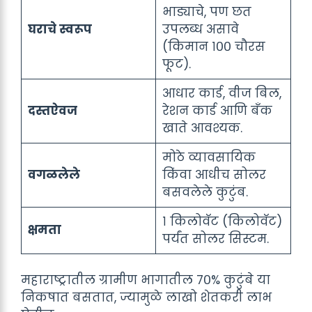
भाड्याचे, पण छत
घराचे स्वरूप
उपलब्ध असावे
(किमान १०० चौरस
फूट).
आधार कार्ड, वीज बिल,
दस्तऐवज
रेशन कार्ड आणि बँक
खाते आवश्यक.
मोठे व्यावसायिक
वगळलेले
किंवा आधीच सोलर
बसवलेले कुटुंब.
१ किलोवॅट (किलोवॅट)
क्षमता
पर्यंत सोलर सिस्टम.
महाराष्ट्रातील ग्रामीण भागातील ७०% कुटुंबे या
निकषात बसतात, ज्यामुळे लाखो शेतकरी लाभ