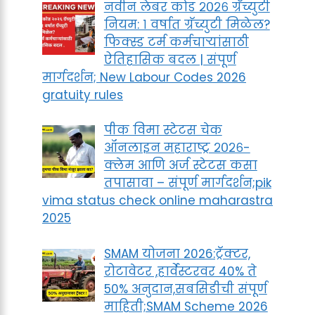
नवीन लेबर कोड २०२६ ग्रॅच्युटी
नियम: १ वर्षात ग्रॅच्युटी मिळेल?
फिक्स्ड टर्म कर्मचाऱ्यांसाठी
ऐतिहासिक बदल | संपूर्ण
मार्गदर्शन; New Labour Codes 2026
gratuity rules
पीक विमा स्टेटस चेक
ऑनलाइन महाराष्ट्र २०२६-
क्लेम आणि अर्ज स्टेटस कसा
तपासावा – संपूर्ण मार्गदर्शन;pik
vima status check online maharastra
2025
SMAM योजना 2026:ट्रॅक्टर,
रोटावेटर ,हार्वेस्टरवर 40% ते
50% अनुदान,सबसिडीची संपूर्ण
माहिती;SMAM Scheme 2026