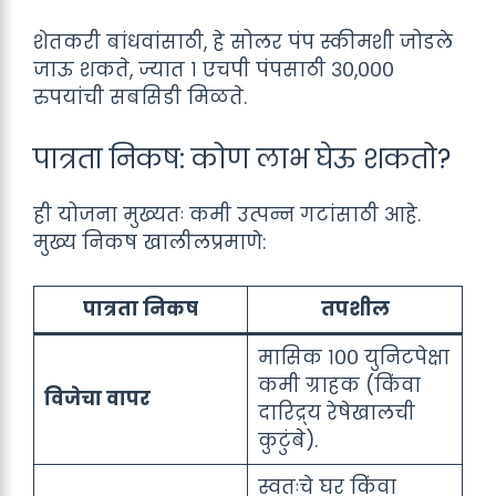
शेतकरी बांधवांसाठी, हे सोलर पंप स्कीमशी जोडले
जाऊ शकते, ज्यात १ एचपी पंपसाठी ३०,०००
रुपयांची सबसिडी मिळते.
पात्रता निकष: कोण लाभ घेऊ शकतो?
ही योजना मुख्यतः कमी उत्पन्न गटांसाठी आहे.
मुख्य निकष खालीलप्रमाणे:
पात्रता निकष
तपशील
मासिक १०० युनिटपेक्षा
कमी ग्राहक (किंवा
विजेचा वापर
दारिद्र्य रेषेखालची
कुटुंबे).
स्वतःचे घर किंवा