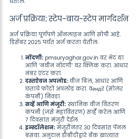
घेतील.
अर्ज प्रक्रिया: स्टेप-बाय-स्टेप मार्गदर्शन
अर्ज प्रक्रिया पूर्णपणे ऑनलाइन आणि सोपी आहे.
डिसेंबर २०२५ पर्यंत अर्ज करता येतील:
नोंदणी:
pmsuryaghar.gov.in वर भेट द्या
आणि ‘नवीन नोंदणी’ वर क्लिक करा. आधार
नंबर एंटर करा.
दस्तऐवज अपलोड:
वीज बिल, आधार आणि
छताचे फोटो अपलोड करा. वендर (सोलर
कंपनी) निवडा.
सर्व्हे आणि मंजुरी:
स्थानिक वीज वितरण
कंपनी (जसे महावितरण) सर्व्हे करेल आणि
७ दिवसांत मंजुरी देईल.
इन्स्टॉलेशन:
मंजुरीनंतर ३० दिवसांत पॅनल
बसवा. अनुदान डीबीटीद्वारे बँक खात्यात