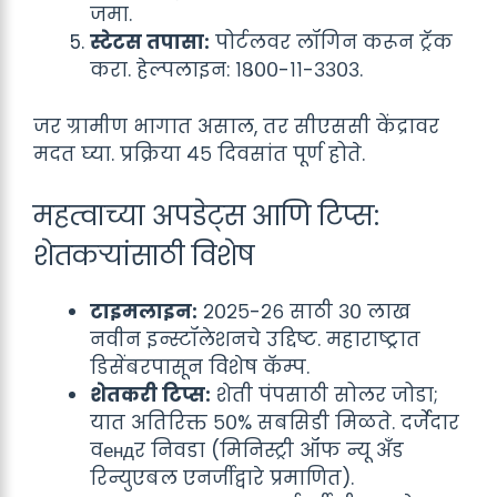
जमा.
स्टेटस तपासा:
पोर्टलवर लॉगिन करून ट्रॅक
करा. हेल्पलाइन: १८००-११-३३०३.
जर ग्रामीण भागात असाल, तर सीएससी केंद्रावर
मदत घ्या. प्रक्रिया ४५ दिवसांत पूर्ण होते.
महत्वाच्या अपडेट्स आणि टिप्स:
शेतकऱ्यांसाठी विशेष
टाइमलाइन:
२०२५-२६ साठी ३० लाख
नवीन इन्स्टॉलेशनचे उद्दिष्ट. महाराष्ट्रात
डिसेंबरपासून विशेष कॅम्प.
शेतकरी टिप्स:
शेती पंपसाठी सोलर जोडा;
यात अतिरिक्त ५०% सबसिडी मिळते. दर्जेदार
वендर निवडा (मिनिस्ट्री ऑफ न्यू अँड
रिन्युएबल एनर्जीद्वारे प्रमाणित).