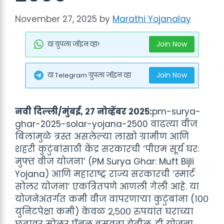
November 27, 2025
by
Marathi Yojanalay
Join Now
या ग्रुपला जॉइन व्हा!
Join Now
या Telegram ग्रुपला जॉइन व्हा
नवी दिल्ली/मुंबई, २७ नोव्हेंबर २०२५:
pm-surya-
ghar-2025-solar-yojana-2500 वाढत्या वीज
बिलांमुळे त्रस्त असलेल्या लाखो ग्रामीण आणि
शहरी कुटुंबांसाठी केंद्र सरकारची ‘पीएम सूर्य घर:
मुफ्त वीज योजना’ (PM Surya Ghar: Muft Bijli
Yojana) आणि महाराष्ट्र राज्य सरकारची ‘स्मार्ट
सोलर योजना’ एकत्रितपणे आणली गेली आहे. या
योजनेअंतर्गत कमी वीज वापरणाऱ्या कुटुंबांना (१००
युनिटपेक्षा कमी) केवळ २,५०० रुपयांत घराच्या
छतावर सोलर पॅनल बसवता येतील. ही योजना