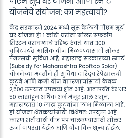
पीएम सूर्य घर योजना आणि स्मार्ट
योजनेचे संयोजन: का महत्वाची?
केंद्र सरकारने २०२४ मध्ये सुरू केलेली पीएम सूर्य
घर योजना ही १ कोटी घरांना सोलर रूफटॉप
सिस्टम बसवण्याचे उद्दिष्ट ठेवते. यात ३००
युनिटपर्यंत मासिक वीज मिळवण्यासाठी सोलर
पॅनल्सची सुविधा आहे. महाराष्ट्र सरकारच्या स्मार्ट
(Subsidy for Maharashtra Rooftop Solar)
योजनेच्या मदतीने ही सुविधा दारिद्र्य रेषेखालची
कुटुंबे आणि कमी वीज वापरणाऱ्यांसाठी केवळ
२,५०० रुपयांत उपलब्ध होत आहे. आतापर्यंत देशभर
५० लाखांहून अधिक अर्ज मंजूर झाले असून,
महाराष्ट्रात १० लाख कुटुंबांना लाभ मिळाला आहे.
ही योजना शेतकऱ्यांसाठी विशेषतः उपयुक्त आहे,
कारण शेतीसाठी वीज पंप चालवण्यासाठी सोलर
ऊर्जा वापरता येईल आणि वीज बिल शून्य होईल.