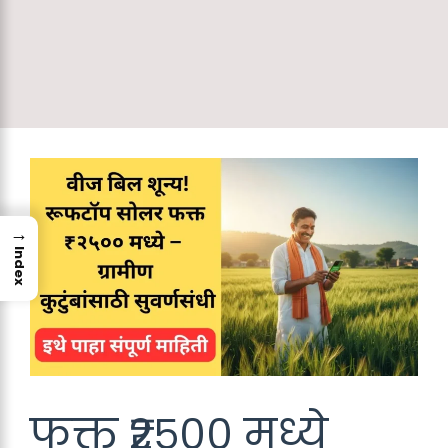
→
Index
फक्त ₹२५०० मध्ये