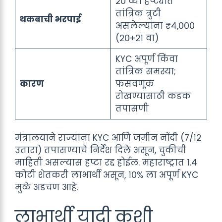
२० व्या हप्ट्यात
तांत्रिक त्रुटी
थकबाची भरपाई
असलेल्यांना ₹४,०००
(२०+२१ वा)
KYC अपूर्ण किंवा
तांत्रिक समस्या;
कारण
फसवणूक
रोखण्यासाठी कडक
तपासणी
मंत्रालयाने राज्यांना KYC आणि जमीन नोंदी (७/१२
उतारा) तपासण्याचे निर्देश दिले असून, चुकीची
माहिती असल्यास हप्टा रद्द होईल. महाराष्ट्रात १.४
कोटी शेतकरी लाभार्थी असून, १०% ला अपूर्ण KYC
मुळे अडचण आहे.
लाभार्थी यादी कशी