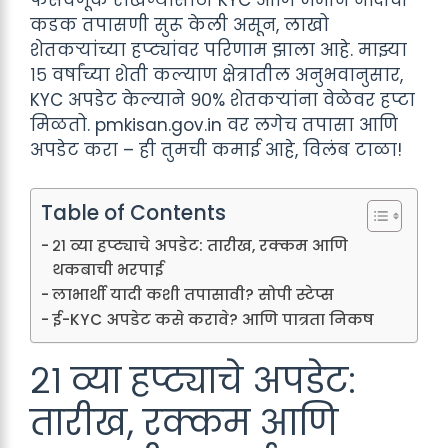
कडक तपासणी सुरू केली असून, लाखो
शेतकऱ्यांच्या हप्ट्यांवर परिणाम झाला आहे. माझ्या
१५ वर्षांच्या शेती कल्याण क्षेत्रातील अनुभवानुसार,
KYC अपडेट केल्याने ९०% शेतकऱ्यांना वेळेवर हप्टा
मिळतो. pmkisan.gov.in वर लगेच तपासा आणि
अपडेट करा – ही तुमची कमाई आहे, विलंब टाळा!
Table of Contents
२१ व्या हप्ट्याचे अपडेट: तारीख, रक्कम आणि
थकबाची भरपाई
लाभार्थी यादी कशी तपासावी? सोपी स्टेप्स
ई-KYC अपडेट कसे करावे? आणि पात्रता निकष
२१ व्या हप्ट्याचे अपडेट:
तारीख, रक्कम आणि