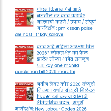
पीएम किसान पैसे आले
नसतील तर काय करावे?
महत्त्वाची करणे / उपाय / संपूर्ण
मार्गदर्शन ; pm kissan paise
ale nastil tr kay karave
काय आहे महिला आरक्षण बिल
2026? लोकसभेत का फेल
झाले? सोप्या भाषेत समजून
घ्या; kay ahe mahila
aarakshan bill 2026 marathi
नवीन लेबर कोड २०२६ ग्रॅच्युटी
नियम: १ वर्षात ग्रॅच्युटी मिळेल?
फिक्स्ड टर्म कर्मचाऱ्यांसाठी
ऐतिहासिक बदल | संपूर्ण
मार्गदर्शन; New Labour Codes 2026