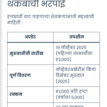
थकबाची भरपाई
हप्ट्याची वाट पाहणाऱ्या शेतकऱ्यांसाठी महत्वाची
माहिती:
अपडेट
तपशील
१९ नोव्हेंबर २०२५
सुरुवातीची तारीख
(पहिल्या लाभार्थींना
₹२,०००)
नोव्हेंबरअखेरीस किंवा
पूर्ण वितरण
डिसेंबर सुरुवात
(२०२५)
₹२,००० प्रति हप्टा
रक्कम
(वर्षाला ६,०००)