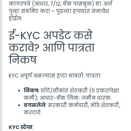
कागदपत्रे (आधार, ७/१२, बँक पासबुक) द्या. अर्ज
पुन्हा सबमिट करा – पुढच्या हप्ट्यात समावेश
होईल.
ई-KYC अपडेट कसे
करावे? आणि पात्रता
निकष
KYC अपूर्ण असल्यास हप्टा थांबतो. पात्रता:
निकष
: छोटे/सीमांत शेतकरी (५ एकरांपेक्षा
कमी); आधार-बँक लिंक; जमीन धारक.
वगळलेले
: सरकारी कर्मचारी, मोठे शेतकरी,
करदाते.
KYC स्टेप्स
: