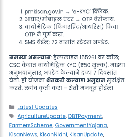
pmkisan.gov.in → ‘e-KYC’ क्लिक.
आधार/मोबाइल एंटर → OTP वेरीफाय.
बायोमेट्रिक (फिंगरप्रिंट/आयरिस) किंवा
OTP ने पूर्ण करा.
SMS येईल; ७२ तासांत स्टेटस अपडेट.
समस्या असल्यास
: हेल्पलाइन १५५२६१ वर कॉल;
CSC केंद्रात बायोमेट्रिक KYC (₹५० शुल्क). माझ्या
अनुभवानुसार, अपडेट केल्याने हप्टा ७ दिवसांत
येतो. ही योजना
शेतकरी कल्याण अनुदान
सुरक्षित
करते. लगेच कृती करा – शेती मजबूत होईल!
Categories
Latest Updates
Tags
AgricultureUpdate
,
DBTPayment
,
FarmersScheme
,
GovernmentYojana
,
KisanNews
,
KisanNidhi
,
KisanUpdate
,