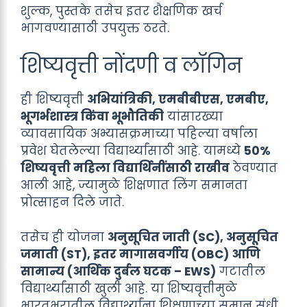
शुल्क, पुस्तके तसेच इतर शैक्षणिक खर्च
भागवण्यासाठी उपयुक्त ठरते.
शिष्यवृत्ती नोंदणी व लॉगिन
ही शिष्यवृत्ती
अभियांत्रिकी, एमबीबीएस, एमबीए,
भूगर्भशास्त्र किंवा भूभौतिकी
यांसारख्या
व्यावसायिक अभ्यासक्रमाच्या पहिल्या वर्षाला
प्रवेश घेतलेल्या विद्यार्थ्यांसाठी आहे. यामध्ये
50%
शिष्यवृत्ती महिला विद्यार्थिनींसाठी राखीव
ठेवण्यात
आली आहे, ज्यामुळे शिक्षणात लिंग समानता
प्रोत्साहन दिले जाते.
तसेच ही योजना
अनुसूचित जाती (SC), अनुसूचित
जमाती (ST), इतर मागासवर्गीय (OBC) आणि
सामान्य (आर्थिक दुर्बल घटक – EWS)
गटातील
विद्यार्थ्यांसाठी खुली आहे. या शिष्यवृत्तीमुळे
भारतभरातील विद्यार्थ्यांना शिक्षणाच्या समान संधी