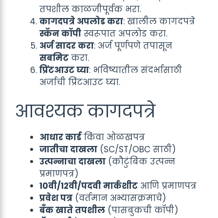
तपशील काळजीपूर्वक भरा.
कागदपत्रे अपलोड करा
: खालील कागदपत्रे
स्कॅन कॉपी
स्वरूपात अपलोड करा.
अर्ज सादर करा
: अर्ज पूर्णपणे तपासून
सबमिट
करा.
प्रिंटआउट घ्या
: भविष्यातील संदर्भासाठी
अर्जाची प्रिंटआउट घ्या.
आवश्यक कागदपत्रे
आधार कार्ड
किंवा ओळखपत्र
जातीचा दाखला
(SC/ST/OBC साठी)
उत्पन्नाचा दाखला
(कौटुंबिक उत्पन्न
प्रमाणपत्र)
10वी/12वी/पदवी मार्कशीट
आणि प्रमाणपत्र
प्रवेश पत्र
(वर्तमान अभ्यासक्रमाचे)
बँक खाते तपशील
(पासबुकची कॉपी)