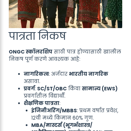
पात्रता निकष
ONGC स्कॉलरशिप
साठी पात्र होण्यासाठी खालील
निकष पूर्ण करणे आवश्यक आहे:
नागरिकत्व
: अर्जदार
भारतीय नागरिक
असावा.
प्रवर्ग
:
SC/ST/OBC
किंवा
सामान्य (EWS)
प्रवर्गातील विद्यार्थी.
शैक्षणिक पात्रता
:
इंजिनीअरिंग/MBBS
: प्रथम वर्षात प्रवेश,
12वी मध्ये किमान 60% गुण.
MBA/मास्टर्स (भूगर्भशास्त्र/