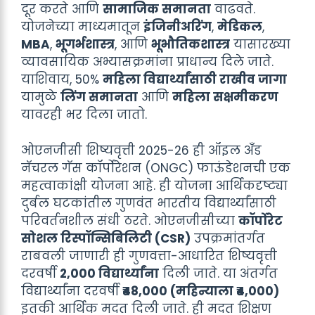
दूर करते आणि
सामाजिक समानता
वाढवते.
योजनेच्या माध्यमातून
इंजिनीअरिंग
,
मेडिकल
,
MBA
,
भूगर्भशास्त्र
, आणि
भूभौतिकशास्त्र
यासारख्या
व्यावसायिक अभ्यासक्रमांना प्राधान्य दिले जाते.
याशिवाय, 50%
महिला विद्यार्थ्यांसाठी राखीव जागा
यामुळे
लिंग समानता
आणि
महिला सक्षमीकरण
यावरही भर दिला जातो.
ओएनजीसी शिष्यवृत्ती 2025-26 ही ऑइल अँड
नॅचरल गॅस कॉर्पोरेशन (ONGC) फाऊंडेशनची एक
महत्वाकांक्षी योजना आहे. ही योजना आर्थिकदृष्ट्या
दुर्बल घटकांतील गुणवंत भारतीय विद्यार्थ्यांसाठी
परिवर्तनशील संधी ठरते. ओएनजीसीच्या
कॉर्पोरेट
सोशल रिस्पॉन्सिबिलिटी (CSR)
उपक्रमांतर्गत
राबवली जाणारी ही गुणवत्ता-आधारित शिष्यवृत्ती
दरवर्षी
2,000 विद्यार्थ्यांना
दिली जाते. या अंतर्गत
विद्यार्थ्यांना दरवर्षी
₹48,000 (महिन्याला ₹4,000)
इतकी आर्थिक मदत दिली जाते. ही मदत शिक्षण