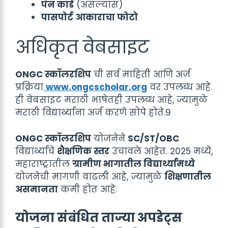
पॅन कार्ड
(असल्यास)
पासपोर्ट आकाराचा फोटो
अधिकृत वेबसाइट
ONGC स्कॉलरशिप
ची सर्व माहिती आणि अर्ज
प्रक्रिया
www.ongcscholar.org
वर उपलब्ध आहे.
ही वेबसाइट मराठी भाषेतही उपलब्ध आहे, ज्यामुळे
मराठी विद्यार्थ्यांना अर्ज करणे सोपे होते.9
ONGC स्कॉलरशिप
योजनेने
SC/ST/OBC
विद्यार्थ्यांचे
शैक्षणिक स्तर
उंचावले आहेत. 2025 मध्ये,
महाराष्ट्रातील
ग्रामीण भागातील विद्यार्थ्यांमध्ये
योजनेची मागणी वाढली आहे, ज्यामुळे
शिक्षणातील
असमानता
कमी होत आहे.
योजना संबंधित ताज्या अपडेट्स