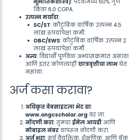
भूभौतिकशास्त्र)
: पदवीमध्ये 60% गुण
किंवा 6.0 CGPA.
उत्पन्न मर्यादा
:
SC/ST
: कौटुंबिक वार्षिक उत्पन्न 4.5
लाख रुपयांपेक्षा कमी.
OBC/EWS
: कौटुंबिक वार्षिक उत्पन्न 2
लाख रुपयांपेक्षा कमी.
अन्य
: विद्यार्थी पूर्णवेळ अभ्यासक्रमात असावा
आणि इतर कोणत्याही
छात्रवृत्तीचा लाभ
घेत
नसावा.
अर्ज कसा करावा?
अधिकृत वेबसाइटला भेट द्या
:
www.ongcscholar.org
वर जा.
नोंदणी करा
: तुमचा
ईमेल आयडी
आणि
मोबाइल नंबर
वापरून नोंदणी करा.
अर्ज भरा
: सर्व वैयक्तिक, शैक्षणिक, आणि बँक