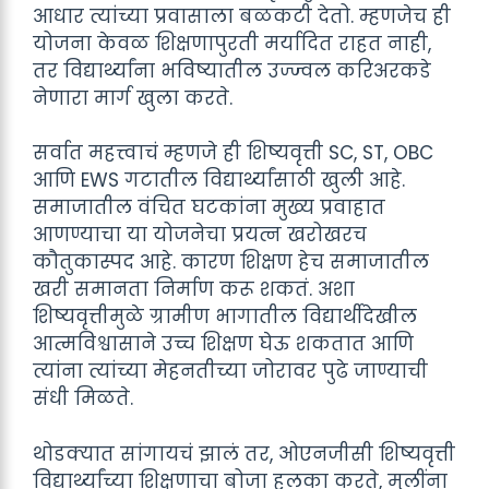
आधार त्यांच्या प्रवासाला बळकटी देतो. म्हणजेच ही
योजना केवळ शिक्षणापुरती मर्यादित राहत नाही,
तर विद्यार्थ्यांना भविष्यातील उज्ज्वल करिअरकडे
नेणारा मार्ग खुला करते.
सर्वात महत्त्वाचं म्हणजे ही शिष्यवृत्ती SC, ST, OBC
आणि EWS गटातील विद्यार्थ्यांसाठी खुली आहे.
समाजातील वंचित घटकांना मुख्य प्रवाहात
आणण्याचा या योजनेचा प्रयत्न खरोखरच
कौतुकास्पद आहे. कारण शिक्षण हेच समाजातील
खरी समानता निर्माण करू शकतं. अशा
शिष्यवृत्तीमुळे ग्रामीण भागातील विद्यार्थीदेखील
आत्मविश्वासाने उच्च शिक्षण घेऊ शकतात आणि
त्यांना त्यांच्या मेहनतीच्या जोरावर पुढे जाण्याची
संधी मिळते.
थोडक्यात सांगायचं झालं तर, ओएनजीसी शिष्यवृत्ती
विद्यार्थ्यांच्या शिक्षणाचा बोजा हलका करते, मुलींना