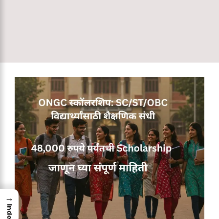
→
Index