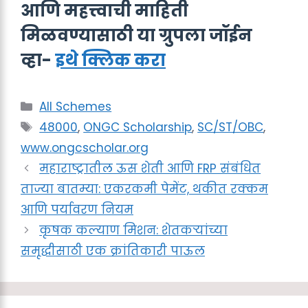
आणि महत्त्वाची माहिती
मिळवण्यासाठी या ग्रुपला जॉईन
व्हा-
इथे क्लिक करा
Categories
All Schemes
Tags
48000
,
ONGC Scholarship
,
SC/ST/OBC
,
www.ongcscholar.org
महाराष्ट्रातील ऊस शेती आणि FRP संबंधित
ताज्या बातम्या: एकरकमी पेमेंट, थकीत रक्कम
आणि पर्यावरण नियम
कृषक कल्याण मिशन: शेतकऱ्यांच्या
समृद्धीसाठी एक क्रांतिकारी पाऊल