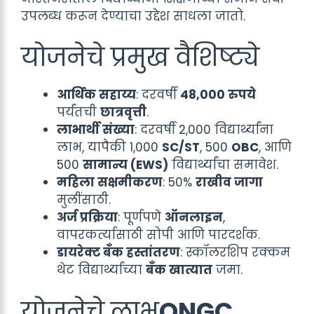
उपलब्ध करून देण्याचा उद्देश साधला जातो.
योजनेचे प्रमुख वैशिष्ट्ये
आर्थिक सहाय्य
: दरवर्षी
48,000 रुपये
पर्यंतची
छात्रवृत्ती
.
लाभार्थी संख्या
: दरवर्षी 2,000 विद्यार्थ्यांना
लाभ, यापैकी 1,000
SC/ST
, 500
OBC
, आणि
500
सामान्य (EWS)
विद्यार्थ्यांचा समावेश.
महिला सक्षमीकरण
: 50%
राखीव जागा
मुलींसाठी.
अर्ज प्रक्रिया
: पूर्णपणे
ऑनलाइन
,
वापरकर्त्यासाठी सोपी आणि पारदर्शक.
डायरेक्ट बँक हस्तांतरण
: स्कॉलरशिप रक्कम
थेट विद्यार्थ्यांच्या
बँक खात्यात
जमा.
योजनेचे लाभ
ONGC