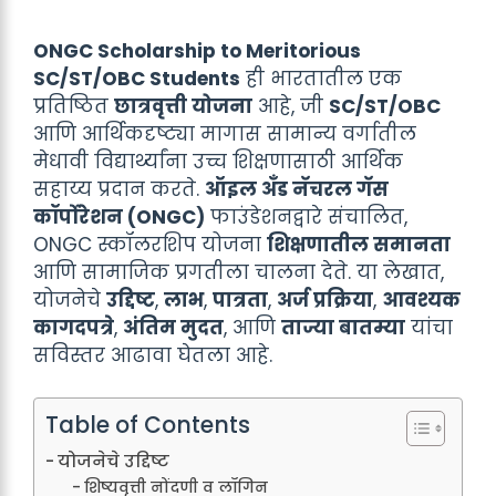
ONGC Scholarship to Meritorious
SC/ST/OBC Students
ही भारतातील एक
प्रतिष्ठित
छात्रवृत्ती योजना
आहे, जी
SC/ST/OBC
आणि आर्थिकदृष्ट्या मागास सामान्य वर्गातील
मेधावी विद्यार्थ्यांना उच्च शिक्षणासाठी आर्थिक
सहाय्य प्रदान करते.
ऑइल अँड नॅचरल गॅस
कॉर्पोरेशन (ONGC)
फाउंडेशनद्वारे संचालित,
ONGC स्कॉलरशिप योजना
शिक्षणातील समानता
आणि सामाजिक प्रगतीला चालना देते. या लेखात,
योजनेचे
उद्दिष्ट
,
लाभ
,
पात्रता
,
अर्ज प्रक्रिया
,
आवश्यक
कागदपत्रे
,
अंतिम मुदत
, आणि
ताज्या बातम्या
यांचा
सविस्तर आढावा घेतला आहे.
Table of Contents
योजनेचे उद्दिष्ट
शिष्यवृत्ती नोंदणी व लॉगिन