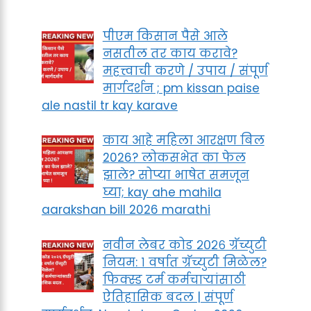
पीएम किसान पैसे आले
नसतील तर काय करावे?
महत्त्वाची करणे / उपाय / संपूर्ण
मार्गदर्शन ; pm kissan paise
ale nastil tr kay karave
काय आहे महिला आरक्षण बिल
2026? लोकसभेत का फेल
झाले? सोप्या भाषेत समजून
घ्या; kay ahe mahila
aarakshan bill 2026 marathi
नवीन लेबर कोड २०२६ ग्रॅच्युटी
नियम: १ वर्षात ग्रॅच्युटी मिळेल?
फिक्स्ड टर्म कर्मचाऱ्यांसाठी
ऐतिहासिक बदल | संपूर्ण