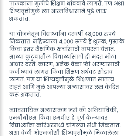
पालकांना मुलींचे शिक्षण थांबवावे लागते, पण अशा
शिष्यवृत्तीमुळे त्या आत्मविश्वासाने पुढे जाऊ
शकतात.
या योजनेतून विद्यार्थ्यांना दरवर्षी 48,000 रुपये
मिळतात. महिन्याला 4,000 रुपये हे शुल्क, पुस्तके
किंवा इतर शैक्षणिक खर्चासाठी वापरता येतात.
साध्या कुटुंबातील विद्यार्थ्यांसाठी ही मदत मोठा
आधार ठरते. कारण, अनेक वेळा फी भरण्यासाठी
कर्ज घ्यावं लागतं किंवा शिक्षण अर्धवट सोडावं
लागतं. पण या शिष्यवृत्तीमुळे शिक्षणात सातत्य
राहते आणि मुलं आपल्या अभ्यासावर लक्ष केंद्रित
करू शकतात.
व्यावसायिक अभ्यासक्रम जसे की अभियांत्रिकी,
एमबीबीएस किंवा एमबीए हे पूर्ण केल्यावर
विद्यार्थ्यांना करिअरमध्ये चांगल्या संधी मिळतात.
अशा वेळी ओएनजीसी शिष्यवृत्तीमुळे मिळालेला