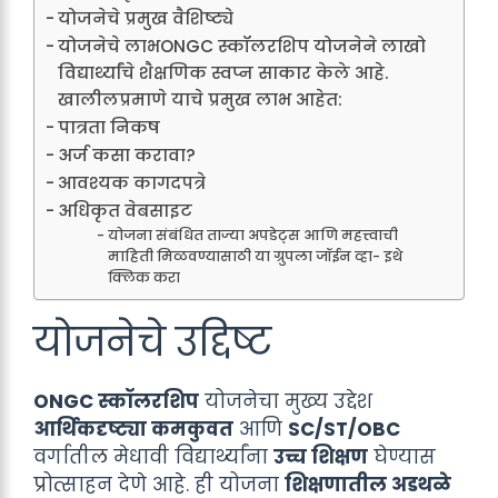
योजनेचे प्रमुख वैशिष्ट्ये
योजनेचे लाभONGC स्कॉलरशिप योजनेने लाखो
विद्यार्थ्यांचे शैक्षणिक स्वप्न साकार केले आहे.
खालीलप्रमाणे याचे प्रमुख लाभ आहेत:
पात्रता निकष
अर्ज कसा करावा?
आवश्यक कागदपत्रे
अधिकृत वेबसाइट
योजना संबंधित ताज्या अपडेट्स आणि महत्त्वाची
माहिती मिळवण्यासाठी या ग्रुपला जॉईन व्हा- इथे
क्लिक करा
योजनेचे उद्दिष्ट
ONGC स्कॉलरशिप
योजनेचा मुख्य उद्देश
आर्थिकदृष्ट्या कमकुवत
आणि
SC/ST/OBC
वर्गातील मेधावी विद्यार्थ्यांना
उच्च शिक्षण
घेण्यास
प्रोत्साहन देणे आहे. ही योजना
शिक्षणातील अडथळे