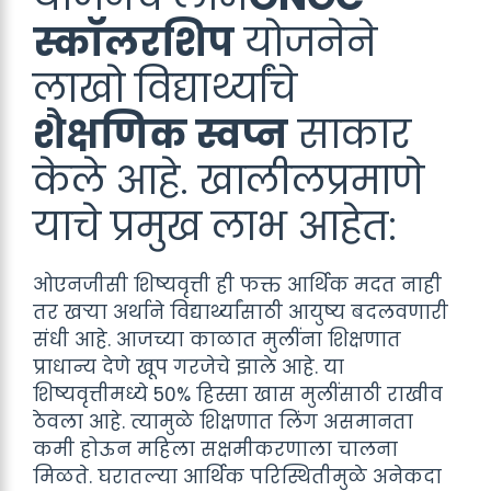
स्कॉलरशिप
योजनेने
लाखो विद्यार्थ्यांचे
शैक्षणिक स्वप्न
साकार
केले आहे. खालीलप्रमाणे
याचे प्रमुख लाभ आहेत:
ओएनजीसी शिष्यवृत्ती ही फक्त आर्थिक मदत नाही
तर खऱ्या अर्थाने विद्यार्थ्यांसाठी आयुष्य बदलवणारी
संधी आहे. आजच्या काळात मुलींना शिक्षणात
प्राधान्य देणे खूप गरजेचे झाले आहे. या
शिष्यवृत्तीमध्ये 50% हिस्सा खास मुलींसाठी राखीव
ठेवला आहे. त्यामुळे शिक्षणात लिंग असमानता
कमी होऊन महिला सक्षमीकरणाला चालना
मिळते. घरातल्या आर्थिक परिस्थितीमुळे अनेकदा