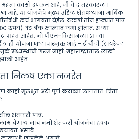
त्वाकांक्षी उपक्रम आहे, जी केंद्र सरकारच्या
्न आहे. या योजनेचे मुख्य उद्दिष्ट शेतकऱ्यांना आर्थिक
तीसंबंधी खर्च भागवता येईल. दरवर्षी तीन हप्ट्यांत पात्र
० रुपये) थेट बँक खात्यात जमा होतात. सध्या
वाट पाहत आहेत, जो पीएम-किसानच्या २१ व्या
ेईल. ही योजना भ्रष्टाचारमुक्त आहे – डीबीटी (डायरेक्ट
यामुळे मध्यस्थांची गरज नाही. महाराष्ट्रातील लाखो
र झाली आहेत!
रता निकष एका नजरेत
पण काही मूलभूत अटी पूर्ण कराव्या लागतात. चिंता
:
तील शेतकरी पात्र.
 लाभ घेणाऱ्यांनाच नमो शेतकरी योजनेचा हक्क.
द्ययावत असावे.
 खात्याशी जोडलेले असावे.