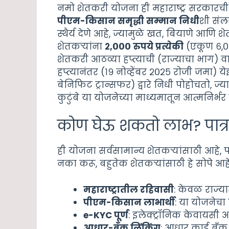
नमो शेतकरी योजना ही महाराष्ट्र सरकारची मह
पीएम-किसान समृद्धी सम्मान निधी
शी संलग
स्थैर्य देणे आहे, ज्यामुळे खत, बियाणे आणि शे
शेतकऱ्यांना
२,००० रुपये प्रत्येकी
(एकूण ६,००
शेतकरी आठव्या हप्त्याची (राज्याचा भाग) 
हप्त्यानंतर (१९ नोव्हेंबर २०२५ रोजी जमा) य
बेनिफिट ट्रान्सफर) द्वारे निधी पोहोचतो, ज्
कुटुंबे या योजनेच्या माध्यमातून आत्मनिर्भ
कोण घेऊ शकतो लाभ? पात्
ही योजना सर्वसामान्य शेतकऱ्यांसाठी आहे, 
नका करू, बहुतेक शेतकऱ्यांसाठी हे सोपे आहे
महाराष्ट्रातील रहिवासी
: केवळ राज्या
पीएम-किसान लाभार्थी
: या योजनेचा
e-KYC पूर्ण
: इलेक्ट्रॉनिक केवायसी अ
आधार-बँक लिंकिंग
: आधार कार्ड बँक