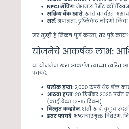
NPCI मॅपिंग
: नॅशनल पेमेंट कॉर्पोरेश
सक्रिय बँक खाते
: खाते कार्यरत अस
शर्त
: अपात्रता, डुप्लिकेट नोंदणी किं
जर तुम्ही हे निकष पूर्ण करता, तर पुढे काय
योजनेचे आकर्षक लाभ: आर्
या योजनेचा खरा आकर्षण त्याच्या त्वरित आ
फायदे:
प्रत्येक हप्ता
: २,००० रुपये थेट बँक खात
आठवा हप्ता
: २० डिसेंबर २०२५ पर्यं
(काहीवेळा १२-१५ दिवस).
विस्तृत कव्हरेज
: शेती खर्च, कुटुंब उद
इतर फायदे
: भ्रष्टाचारमुक्त वितरण