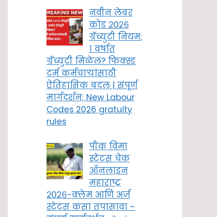
नवीन लेबर
कोड २०२६
ग्रॅच्युटी नियम:
१ वर्षात
ग्रॅच्युटी मिळेल? फिक्स्ड
टर्म कर्मचाऱ्यांसाठी
ऐतिहासिक बदल | संपूर्ण
मार्गदर्शन; New Labour
Codes 2026 gratuity
rules
पीक विमा
स्टेटस चेक
ऑनलाइन
महाराष्ट्र
२०२६-क्लेम आणि अर्ज
स्टेटस कसा तपासावा –