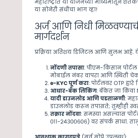
महाराष्ट्रात या योजनेच्या माध्यमातून शेतकऱ्
या सोनेरी संधीचा भाग व्हा!
अर्ज आणि निधी मिळवण्याची प्
मार्गदर्शन
प्रक्रिया अतिशय डिजिटल आणि सुलभ आहे. येथ
नोंदणी तपासा
: पीएम-किसान पोर्टल
मोबाईल नंबर वापरा आणि स्थिती चे
e-KYC पूर्ण करा
: पोर्टलवर OTP द्वार
आधार-बँक लिंकिंग
: बँकेत जा किंवा
यादी डाउनलोड आणि पडताळणी
: महा
डाउनलोड करून तपासते; तुम्हीही स्व
तक्रार नोंदवा
: समस्या असल्यास पोर्
०११-२४३००६०६) वर संपर्क साधा. ता
आवश्यक कागदपत्रे
(सर्व सोपे उपलब्ध):