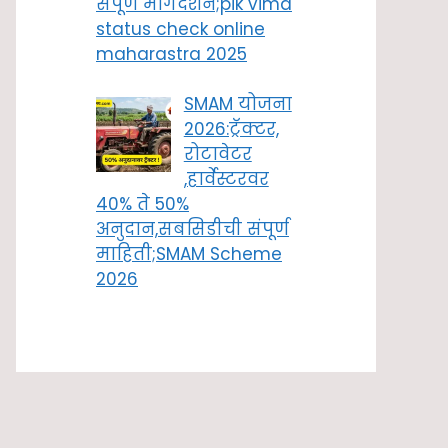
संपूर्ण मार्गदर्शन;pik vima
status check online
maharastra 2025
SMAM योजना
2026:ट्रॅक्टर,
रोटावेटर
,हार्वेस्टरवर
40% ते 50%
अनुदान,सबसिडीची संपूर्ण
माहिती;SMAM Scheme
2026