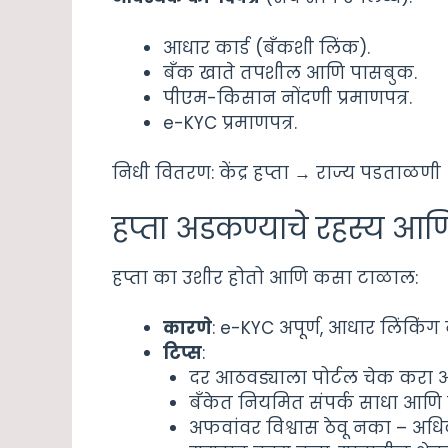
आधार कार्ड (बँकशी लिंक).
बँक खाते तपशील आणि पासबुक.
पीएम-किसान नोंदणी प्रमाणपत्र.
e-KYC प्रमाणपत्र.
निधी वितरण: केंद्र हप्ता → राज्य पडताळणी
हप्ता अडकण्याचे रहस्य आणि
हप्ता का उशीर होतो आणि कसा टाळाल:
कारणे
: e-KYC अपूर्ण, आधार लिंकिंग न
टिप्स
:
दर आठवड्याला पोर्टल चेक करा आ
बँकेत नियमित संपर्क साधा आणि ख
अफवांवर विश्वास ठेवू नका – अधि