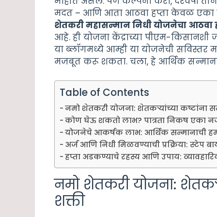
माहीत असेल. पण कल्पना करा, दरवर्षी तीन ह
मदत – आणि आता आठवा हप्ता केवळ एका महि
शेतकरी महासन्मान निधी योजनेचा आठवा हप्त
आहे. ही योजना केंद्राच्या पीएम-किसानशी
या ब्लॉगमध्ये आम्ही या योजनेची सविस्तर म
मजबूत करू शकता. चला, हे आर्थिक सन्माना
Table of Contents
नमो शेतकरी योजना: शेतकऱ्यांच्या कष्टांना सन
कोण घेऊ शकतो लाभ? पात्रता निकष एका न
योजनेचे आकर्षक लाभ: आर्थिक सन्मानाची ह
अर्ज आणि निधी मिळवण्याची प्रक्रिया: स्टेप बाय 
हप्ता अडकण्याचे रहस्य आणि उपाय: व्यावहारि
नमो शेतकरी योजना: शेतकऱ्या
शक्ती