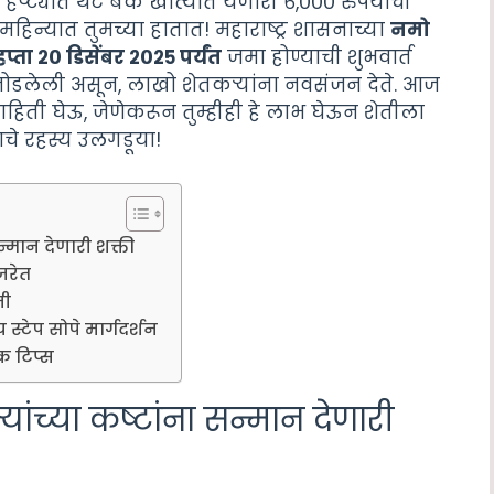
प्ट्यांत थेट बँक खात्यात येणारी ६,००० रुपयांची
न्यात तुमच्या हातात! महाराष्ट्र शासनाच्या
नमो
ा २० डिसेंबर २०२५ पर्यंत
जमा होण्याची शुभवार्त
 जोडलेली असून, लाखो शेतकऱ्यांना नवसंजन देते. आज
ाहिती घेऊ, जेणेकरून तुम्हीही हे लाभ घेऊन शेतीला
चे रहस्य उलगडूया!
्मान देणारी शक्ती
जरेत
मी
स्टेप सोपे मार्गदर्शन
क टिप्स
ंच्या कष्टांना सन्मान देणारी