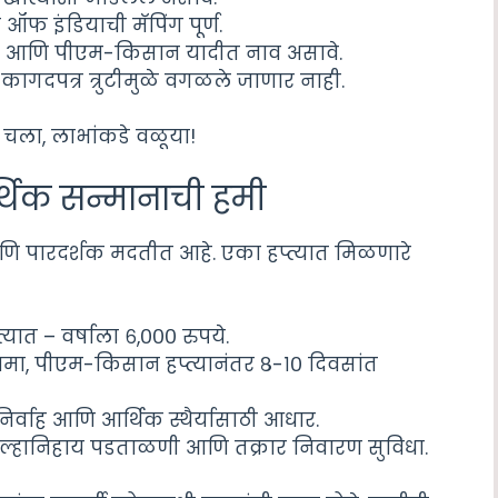
न ऑफ इंडियाची मॅपिंग पूर्ण.
ावे आणि पीएम-किसान यादीत नाव असावे.
वा कागदपत्र त्रुटीमुळे वगळले जाणार नाही.
? चला, लाभांकडे वळूया!
थिक सन्मानाची हमी
णि पारदर्शक मदतीत आहे. एका हप्त्यात मिळणारे
्यात – वर्षाला ६,००० रुपये.
त जमा, पीएम-किसान हप्त्यानंतर ८-१० दिवसांत
रनिर्वाह आणि आर्थिक स्थैर्यासाठी आधार.
, जिल्हानिहाय पडताळणी आणि तक्रार निवारण सुविधा.