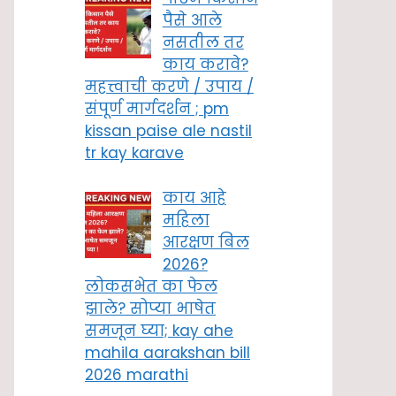
पैसे आले
नसतील तर
काय करावे?
महत्त्वाची करणे / उपाय /
संपूर्ण मार्गदर्शन ; pm
kissan paise ale nastil
tr kay karave
काय आहे
महिला
आरक्षण बिल
2026?
लोकसभेत का फेल
झाले? सोप्या भाषेत
समजून घ्या; kay ahe
mahila aarakshan bill
2026 marathi