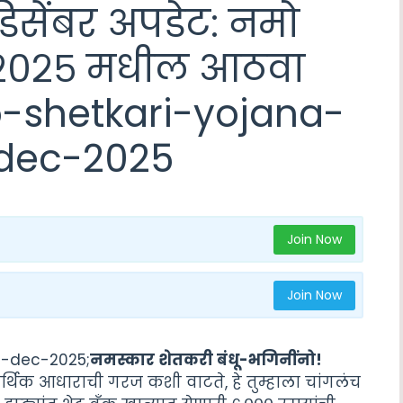
डिसेंबर अपडेट: नमो
 २०२५ मधील आठवा
o-shetkari-yojana-
dec-2025
Join Now
Join Now
-dec-2025;
नमस्कार शेतकरी बंधू-भगिनींनो!
र्थिक आधाराची गरज कशी वाटते, हे तुम्हाला चांगलंच