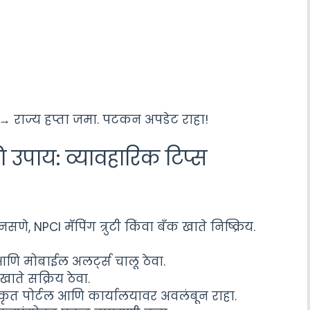
 → राज्य हप्ता जमा. पटकन अपडेट राहा!
 उपाय: व्यावहारिक टिप्स
सणे, NPCI मॅपिंग त्रुटी किंवा बँक खाते निष्क्रिय.
णि मोबाईल अलर्ट्स चालू ठेवा.
ाते सक्रिय ठेवा.
कृत पोर्टल आणि कार्यालयावर अवलंबून राहा.