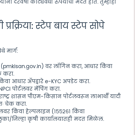
यांना दरवर्षी कोट्यवधी रुपयांची मदत होते. तुम्हीही
रक्रिया: स्टेप बाय स्टेप सोपे
े मार्ग:
 (pmkisan.gov.in) वर लॉगिन करा, आधार किंवा
क करा.
े किंवा आधार ॲपद्वारे e-KYC अपडेट करा.
 NPCI पोर्टलवर मॅपिंग करा.
राष्ट्र शासन पीएम-किसान पोर्टलवरून लाभार्थी यादी
तः चेक करा.
टलवर किंवा हेल्पलाइन (१५५२६१ किंवा
लुका/जिल्हा कृषी कार्यालयातही मदत मिळेल.