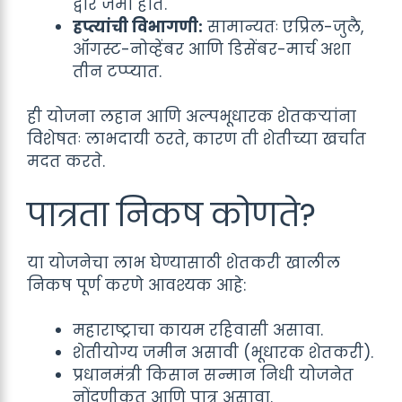
द्वारे जमा होते.
हप्त्यांची विभागणी:
सामान्यतः एप्रिल-जुलै,
ऑगस्ट-नोव्हेंबर आणि डिसेंबर-मार्च अशा
तीन टप्प्यात.
ही योजना लहान आणि अल्पभूधारक शेतकऱ्यांना
विशेषतः लाभदायी ठरते, कारण ती शेतीच्या खर्चात
मदत करते.
पात्रता निकष कोणते?
या योजनेचा लाभ घेण्यासाठी शेतकरी खालील
निकष पूर्ण करणे आवश्यक आहे:
महाराष्ट्राचा कायम रहिवासी असावा.
शेतीयोग्य जमीन असावी (भूधारक शेतकरी).
प्रधानमंत्री किसान सन्मान निधी योजनेत
नोंदणीकृत आणि पात्र असावा.