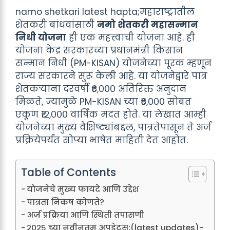
namo shetkari latest hapta;महाराष्ट्रातील
शेतकरी बांधवांसाठी
नमो शेतकरी महासन्मान
निधी योजना
ही एक महत्त्वाची योजना आहे. ही
योजना केंद्र सरकारच्या प्रधानमंत्री किसान
सन्मान निधी (PM-KISAN) योजनेच्या पूरक म्हणून
राज्य सरकारने सुरू केली आहे. या योजनेद्वारे पात्र
शेतकऱ्यांना दरवर्षी ₹६,००० अतिरिक्त अनुदान
मिळते, ज्यामुळे PM-KISAN च्या ₹६,००० सोबत
एकूण ₹१२,००० वार्षिक मदत होते. या लेखात आम्ही
योजनेच्या मुख्य वैशिष्ट्यांबद्दल, पात्रतेपासून ते अर्ज
प्रक्रियेपर्यंत सोप्या भाषेत माहिती देत आहोत.
Table of Contents
योजनेचे मुख्य फायदे आणि उद्देश
पात्रता निकष कोणते?
अर्ज प्रक्रिया आणि स्थिती तपासणी
२०२५ च्या नवीनतम अपडेट्स;(latest updates)-