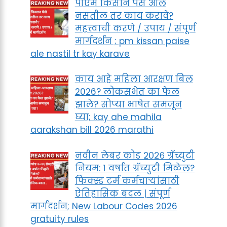
पीएम किसान पैसे आले
नसतील तर काय करावे?
महत्त्वाची करणे / उपाय / संपूर्ण
मार्गदर्शन ; pm kissan paise
ale nastil tr kay karave
काय आहे महिला आरक्षण बिल
2026? लोकसभेत का फेल
झाले? सोप्या भाषेत समजून
घ्या; kay ahe mahila
aarakshan bill 2026 marathi
नवीन लेबर कोड २०२६ ग्रॅच्युटी
नियम: १ वर्षात ग्रॅच्युटी मिळेल?
फिक्स्ड टर्म कर्मचाऱ्यांसाठी
ऐतिहासिक बदल | संपूर्ण
मार्गदर्शन; New Labour Codes 2026
gratuity rules