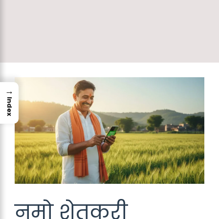
→
Index
नमो शेतकरी