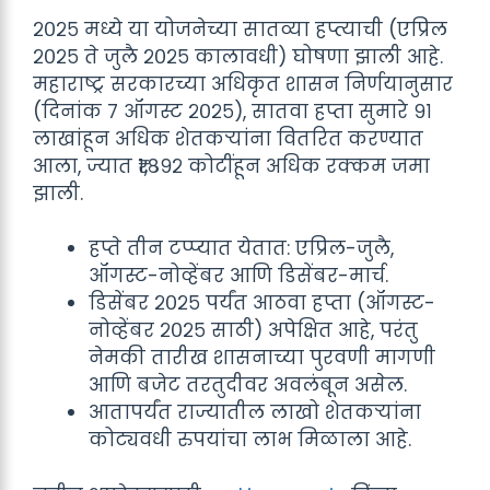
२०२५ मध्ये या योजनेच्या सातव्या हप्त्याची (एप्रिल
२०२५ ते जुलै २०२५ कालावधी) घोषणा झाली आहे.
महाराष्ट्र सरकारच्या अधिकृत शासन निर्णयानुसार
(दिनांक ७ ऑगस्ट २०२५), सातवा हप्ता सुमारे ९१
लाखांहून अधिक शेतकऱ्यांना वितरित करण्यात
आला, ज्यात ₹१,८९२ कोटींहून अधिक रक्कम जमा
झाली.
हप्ते तीन टप्प्यात येतात: एप्रिल-जुलै,
ऑगस्ट-नोव्हेंबर आणि डिसेंबर-मार्च.
डिसेंबर २०२५ पर्यंत आठवा हप्ता (ऑगस्ट-
नोव्हेंबर २०२५ साठी) अपेक्षित आहे, परंतु
नेमकी तारीख शासनाच्या पुरवणी मागणी
आणि बजेट तरतुदीवर अवलंबून असेल.
आतापर्यंत राज्यातील लाखो शेतकऱ्यांना
कोट्यवधी रुपयांचा लाभ मिळाला आहे.