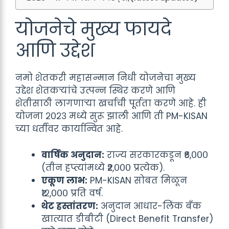
योजनेचे मुख्य फायदे
आणि उद्देश
नमो शेतकरी महासन्मान निधी योजनेचा मुख्य
उद्देश शेतकऱ्यांचे उत्पन्न स्थिर करणे आणि
शेतीसाठी लागणाऱ्या खर्चाची पूर्तता करणे आहे. ही
योजना २०२३ मध्ये सुरू झाली आणि ती PM-KISAN
च्या धर्तीवर कार्यान्वित आहे.
वार्षिक अनुदान:
राज्य सरकारकडून ₹६,०००
(तीन हप्त्यांमध्ये ₹२,००० प्रत्येक).
एकूण लाभ:
PM-KISAN सोबत मिळून
₹१२,००० प्रति वर्ष.
थेट हस्तांतरण:
अनुदान आधार-लिंक बँक
खात्यात डीबीटी (Direct Benefit Transfer)