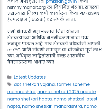
नवीन अपडेट्ससाठी
pmkisan.gov.in
किंवा
nsmny.mahait.org ला नियमित भेट द्या. समस्या
असल्यास जिल्हा कृषी कार्यालय किंवा PM-KISAN
हेल्पलाइन (१५५२६१) वर संपर्क साधा.
नमो शेतकरी महासन्मान निधी योजना
शेतकऱ्यांच्या आर्थिक सक्षमीकरणासाठी एक
मजबूत पाऊल आहे. पात्र शेतकरी बांधवांनी आपली
e-KYC आणि नोंदणी तपासून या योजनेचा पूर्ण लाभ
घ्या. अधिकृत माहितीसाठी फक्त शासकीय
वेबसाइट्सचा आधार घ्या!
Categories
Latest Updates
Tags
dbt shetkari yojana
,
farmer scheme
maharashtra
,
namo shetkari 2025 update
,
namo shetkari hapta
,
namo shetkari latest
hapta
,
namo shetkari maharashtra
,
namo