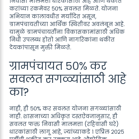
निवासी मालमत्ता धारकांसाठी आहे आणि थकीत
करांच्या रकमेवर ५०% सवलत मिळते. योजना
अभियान कालावधीत मर्यादित असून,
ग्रामपंचायतीच्या आर्थिक स्थितीवर अवलंबून आहे.
यामुळे ग्रामपंचायतींना विकासकामांसाठी अधिक
निधी उपलब्ध होतो आणि नागरिकांना थकीत
देयकांपासून मुक्ती मिळते.
ग्रामपंचायत ५०% कर
सवलत सगळ्यांसाठी आहे
का?
नाही, ही ५०% कर सवलत योजना सगळ्यांसाठी
नाही. शासनाच्या अधिकृत दस्तऐवजानुसार, ही
सवलत फक्त निवासी मालमत्ता (रहिवासी घरे)
धारकांसाठी लागू आहे, ज्यांच्याकडे १ एप्रिल २०२५