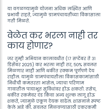
या वगळण्यामुळे योजना अधिक लक्ष्यित आणि
प्रभावी राहते, ज्यामुळे ग्रामपंचायतींच्या विकासाला
गती मिळते.
वेळेत कर भरला नाही तर
काय होणार?
जर तुम्ही अभियान कालावधीत (१७ सप्टेंबर ते ३१
डिसेंबर २०२५) कर भरला नाही तर, ५०% सवलत
मिळणार नाही आणि थकीत रक्कम पूर्णपणे देय
राहील. यामुळे ग्रामपंचायतीला विकासकामांसाठी
निधीची कमतरता भासेल, ज्याचा परिणाम
गावातील पायाभूत सुविधांवर होऊ शकतो. तसेच,
थकीत रकमेवर दंड किंवा अन्य शुल्क लागू होऊ
शकते, ज्यामुळे एकूण देयक वाढेल. शासनाने स्पष्ट
केले आहे की, सवलत मिळवण्यासाठी एकरकमी