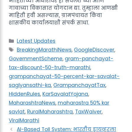
माहितीच्या आधारावर ही सवलत घ्या आणि
गावाच्या विकासात योगदान द्या. तुम्हाला आणखी
माहिती हवी असल्यास, ग्रामपंचायत किंवा
शासकीय कार्यालयाशी संपर्क साधा.
Categories
Latest Updates
Tags
BreakingMarathiNews
,
GoogleDiscover
,
GovernmentScheme
,
gram-panchayat-
tax-discount-50-truth-marathi
,
grampanchayat-50-percent-kar-savalat-
saglyansathi-ka
,
GrampanchayatTax
,
HiddenRules
,
KarSavalatYojana
,
MaharashtraNews
,
maharastra 50% kar
savlat
,
RuralMaharashtra
,
TaxWaiver
,
ViralMarathi
AI-Based Toll System: भारतीय ड्रायव्हरला