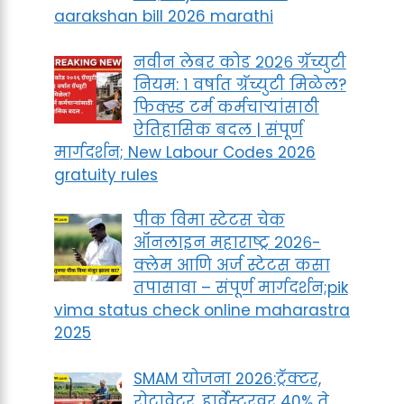
aarakshan bill 2026 marathi
नवीन लेबर कोड २०२६ ग्रॅच्युटी
नियम: १ वर्षात ग्रॅच्युटी मिळेल?
फिक्स्ड टर्म कर्मचाऱ्यांसाठी
ऐतिहासिक बदल | संपूर्ण
मार्गदर्शन; New Labour Codes 2026
gratuity rules
पीक विमा स्टेटस चेक
ऑनलाइन महाराष्ट्र २०२६-
क्लेम आणि अर्ज स्टेटस कसा
तपासावा – संपूर्ण मार्गदर्शन;pik
vima status check online maharastra
2025
SMAM योजना 2026:ट्रॅक्टर,
रोटावेटर ,हार्वेस्टरवर 40% ते