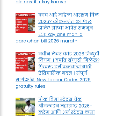
ale nastil tr kay karave
काय आहे महिला आरक्षण बिल
2026? लोकसभेत का फेल
झाले? सोप्या भाषेत समजून
घ्या; kay ahe mahila
aarakshan bill 2026 marathi
नवीन लेबर कोड २०२६ ग्रॅच्युटी
नियम: १ वर्षात ग्रॅच्युटी मिळेल?
फिक्स्ड टर्म कर्मचाऱ्यांसाठी
ऐतिहासिक बदल | संपूर्ण
मार्गदर्शन; New Labour Codes 2026
gratuity rules
पीक विमा स्टेटस चेक
ऑनलाइन महाराष्ट्र २०२६-
क्लेम आणि अर्ज स्टेटस कसा