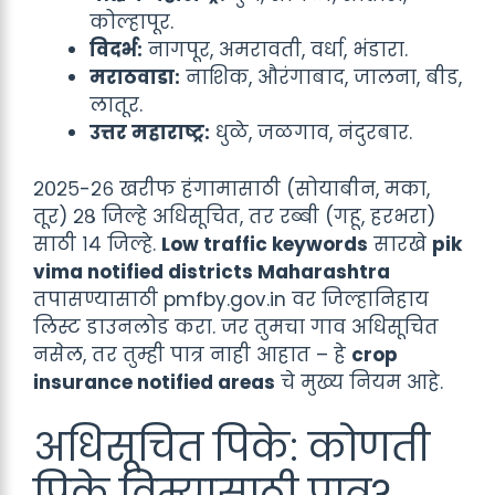
कोल्हापूर.
विदर्भ:
नागपूर, अमरावती, वर्धा, भंडारा.
मराठवाडा:
नाशिक, औरंगाबाद, जालना, बीड,
लातूर.
उत्तर महाराष्ट्र:
धुळे, जळगाव, नंदुरबार.
२०२५-२६ खरीफ हंगामासाठी (सोयाबीन, मका,
तूर) २८ जिल्हे अधिसूचित, तर रब्बी (गहू, हरभरा)
साठी १४ जिल्हे.
Low traffic keywords
सारखे
pik
vima notified districts Maharashtra
तपासण्यासाठी pmfby.gov.in वर जिल्हानिहाय
लिस्ट डाउनलोड करा. जर तुमचा गाव अधिसूचित
नसेल, तर तुम्ही पात्र नाही आहात – हे
crop
insurance notified areas
चे मुख्य नियम आहे.
अधिसूचित पिके: कोणती
पिके विम्यासाठी पात्र?