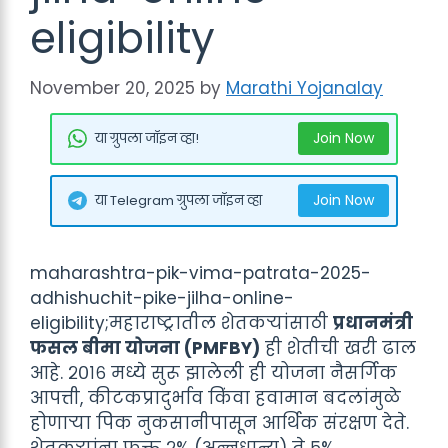
eligibility
November 20, 2025
by
Marathi Yojanalay
Join Now
या ग्रुपला जॉइन व्हा!
Join Now
या Telegram ग्रुपला जॉइन व्हा
maharashtra-pik-vima-patrata-2025-
adhishuchit-pike-jilha-online-
eligibility;महाराष्ट्रातील शेतकऱ्यांसाठी
प्रधानमंत्री
फसल बीमा योजना (PMFBY)
ही शेतीची खरी ढाल
आहे. २०१६ मध्ये सुरू झालेली ही योजना नैसर्गिक
आपत्ती, कीटकप्रादुर्भाव किंवा हवामान बदलांमुळे
होणाऱ्या पिक नुकसानीपासून आर्थिक संरक्षण देते.
शेतकऱ्यांना फक्त २% (अन्नधान्य) ते ५%