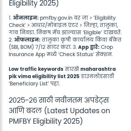
Eligibility 2025)
१.
ऑनलाइन:
pmfby.gov.in वर जा > ‘Eligibility
Check’ > आधार/मोबाइल एंटर > जिल्हा, तालुका,
गाव निवडा. निकष मॅच झाल्यास ‘Eligible’ दाखवते.
२.
ऑफलाइन:
तालुका कृषी कार्यालय किंवा बँकेत
(SBI, BOM) ७/१२ सादर करा. ३.
App द्वारे:
Crop
Insurance App मध्ये ‘Check Status’ सेक्शन.
Low traffic keywords
सारखे
maharashtra
pik vima eligibility list 2025
डाउनलोडसाठी
‘Beneficiary List’ पहा.
२०२५-२६ साठी नवीनतम अपडेट्स
आणि बदल (Latest Updates on
PMFBY Eligibility 2025)