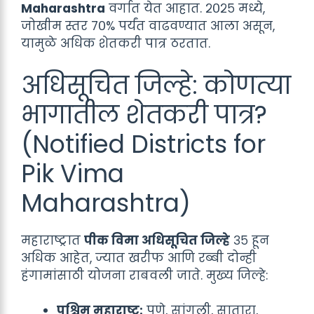
Maharashtra
वर्गात येत आहात. २०२५ मध्ये,
जोखीम स्तर ७०% पर्यंत वाढवण्यात आला असून,
यामुळे अधिक शेतकरी पात्र ठरतात.
अधिसूचित जिल्हे: कोणत्या
भागातील शेतकरी पात्र?
(Notified Districts for
Pik Vima
Maharashtra)
महाराष्ट्रात
पीक विमा अधिसूचित जिल्हे
३५ हून
अधिक आहेत, ज्यात खरीफ आणि रब्बी दोन्ही
हंगामांसाठी योजना राबवली जाते. मुख्य जिल्हे:
पश्चिम महाराष्ट्र:
पुणे, सांगली, सातारा,