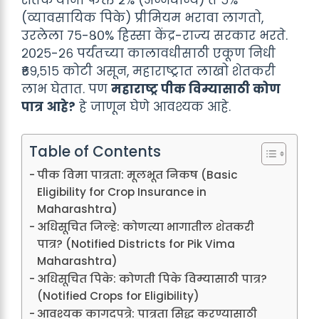
(व्यावसायिक पिके) प्रीमियम भरावा लागतो,
उरलेला ७५-८०% हिस्सा केंद्र-राज्य सरकार भरते.
२०२५-२६ पर्यंतच्या कालावधीसाठी एकूण निधी
₹६९,५१५ कोटी असून, महाराष्ट्रात लाखो शेतकरी
लाभ घेतात. पण
महाराष्ट्र पीक विम्यासाठी कोण
पात्र आहे?
हे जाणून घेणे आवश्यक आहे.
Table of Contents
पीक विमा पात्रता: मूलभूत निकष (Basic
Eligibility for Crop Insurance in
Maharashtra)
अधिसूचित जिल्हे: कोणत्या भागातील शेतकरी
पात्र? (Notified Districts for Pik Vima
Maharashtra)
अधिसूचित पिके: कोणती पिके विम्यासाठी पात्र?
(Notified Crops for Eligibility)
आवश्यक कागदपत्रे: पात्रता सिद्ध करण्यासाठी