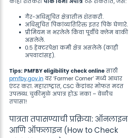
काही शेतकरी
पीक विमा अपात्र
ठरू शकतात, जसे:
गैर-अधिसूचित क्षेत्रातील शेतकरी.
अधिसूचित पिकांव्यतिरिक्त इतर पिके घेणारे.
प्रीमियम न भरलेले किंवा पूर्वीचे क्लेम बाकी
असलेले.
०.५ हेक्टरपेक्षा कमी क्षेत्र असलेले (काही
अपवादांसह).
Tips:
PMFBY eligibility check online
साठी
pmfby.gov.in
वर ‘Farmer Corner’ मध्ये आधार
एंटर करा. महाराष्ट्रात, CSC केंद्रांवर मोफत मदत
उपलब्ध. चुकीमुळे अपात्र होऊ नका – वेळीच
तपासा!
पात्रता तपासण्याची प्रक्रिया: ऑनलाइन
आणि ऑफलाइन (How to Check