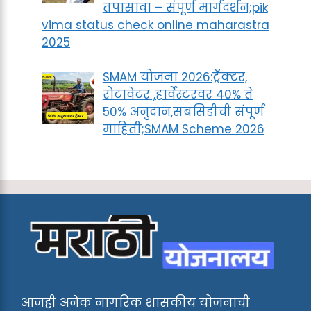
तपासावा – संपूर्ण मार्गदर्शन;pik
vima status check online maharastra
2025
SMAM योजना 2026:ट्रॅक्टर,
रोटावेटर ,हार्वेस्टरवर 40% ते
50% अनुदान,सबसिडीची संपूर्ण
माहिती;SMAM Scheme 2026
आजही अनेक नागरिक शासकीय योजनांची