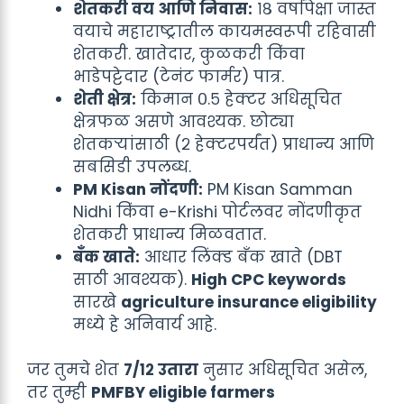
शेतकरी वय आणि निवास:
१८ वर्षांपेक्षा जास्त
वयाचे महाराष्ट्रातील कायमस्वरूपी रहिवासी
शेतकरी. खातेदार, कुळकरी किंवा
भाडेपट्टेदार (टेनंट फार्मर) पात्र.
शेती क्षेत्र:
किमान ०.५ हेक्टर अधिसूचित
क्षेत्रफळ असणे आवश्यक. छोट्या
शेतकऱ्यांसाठी (२ हेक्टरपर्यंत) प्राधान्य आणि
सबसिडी उपलब्ध.
PM Kisan नोंदणी:
PM Kisan Samman
Nidhi किंवा e-Krishi पोर्टलवर नोंदणीकृत
शेतकरी प्राधान्य मिळवतात.
बँक खाते:
आधार लिंक्ड बँक खाते (DBT
साठी आवश्यक).
High CPC keywords
सारखे
agriculture insurance eligibility
मध्ये हे अनिवार्य आहे.
जर तुमचे शेत
७/१२ उतारा
नुसार अधिसूचित असेल,
तर तुम्ही
PMFBY eligible farmers