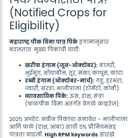
(Notified Crops for
Eligibility)
महाराष्ट्र पीक विमा पात्र पिके
हंगामानुसार
बदलतात. मुख्य पिकांची यादी:
खरीफ हंगाम (जून-ऑक्टोबर):
बाजरी,
भुईमूग, सोयाबीन, तूर, मका, कापूस, कांदा.
रब्बी हंगाम (ऑक्टोबर-मार्च):
गहू, हरभरा,
ज्वारी, सरडा, भाजीपाला (टोमॅटो, कोबी).
व्यावसायिक पिके:
ऊस, द्राक्ष, संत्रा
(फळपीक विमा अंतर्गत वेगळे कव्हरेज).
२०२५ अपडेट: नवीन पिकांचा समावेश – भाजीपाला
आणि फळे (द्राक्ष, आंबा) साठी ५% प्रीमियमसह
पात्रता वाढली.
High RPM keywords
सारखे