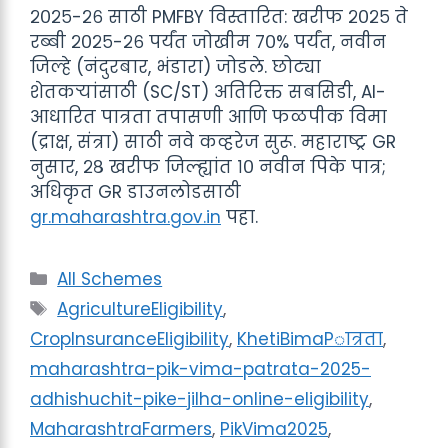
२०२५-२६ साठी PMFBY विस्तारित: खरीफ २०२५ ते
रब्बी २०२५-२६ पर्यंत जोखीम ७०% पर्यंत, नवीन
जिल्हे (नंदुरबार, भंडारा) जोडले. छोट्या
शेतकऱ्यांसाठी (SC/ST) अतिरिक्त सबसिडी, AI-
आधारित पात्रता तपासणी आणि फळपीक विमा
(द्राक्ष, संत्रा) साठी नवे कव्हरेज सुरू. महाराष्ट्र GR
नुसार, २८ खरीफ जिल्ह्यांत १० नवीन पिके पात्र;
अधिकृत GR डाउनलोडसाठी
gr.maharashtra.gov.in
पहा.
Categories
All Schemes
Tags
AgricultureEligibility
,
CropInsuranceEligibility
,
KhetiBimaPात्रता
,
maharashtra-pik-vima-patrata-2025-
adhishuchit-pike-jilha-online-eligibility
,
MaharashtraFarmers
,
PikVima2025
,