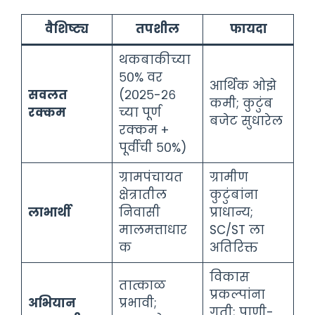
वैशिष्ट्य
तपशील
फायदा
थकबाकीच्या
५०% वर
आर्थिक ओझे
सवलत
(२०२५-२६
कमी; कुटुंब
रक्कम
च्या पूर्ण
बजेट सुधारेल
रक्कम +
पूर्वीची ५०%)
ग्रामपंचायत
ग्रामीण
क्षेत्रातील
कुटुंबांना
लाभार्थी
निवासी
प्राधान्य;
मालमत्ताधार
SC/ST ला
क
अतिरिक्त
विकास
तात्काळ
प्रकल्पांना
अभियान
प्रभावी;
गती; पाणी-