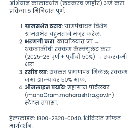
अभियान कालावधीत (लवकरच जाहीर) अर्ज करा.
प्रक्रिया ५ मिनिटांत पूर्ण.
ग्रामसभेत ठराव
: ग्रामपंचायत विशेष
ग्रामसभेत बहुमताने मंजूर करेल.
भरणगी करा
: कार्यालयात जा →
थकबाकीची रक्कम कॅल्क्युलेट करा
(२०२५-२६ पूर्ण + पूर्वीची ५०%) → एकरकमी
भरा.
रसीद घ्या
: सवलत प्रमाणपत्र मिळेल; रक्कम
जमा झाल्यावर ५०% माफ.
ऑनलाइन पर्याय
: महाग्राम पोर्टलवर
(mahaGram.maharashtra.gov.in)
स्टेटस तपासा.
हेल्पलाइन: १८००-२८२०-००४०. शिबिरांत मोफत
मार्गदर्शन.