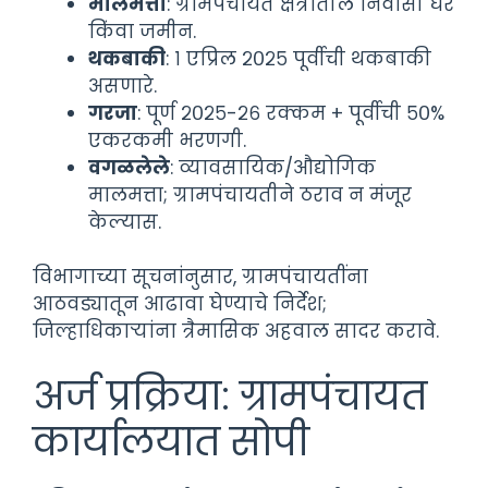
मालमत्ता
: ग्रामपंचायत क्षेत्रातील निवासी घर
किंवा जमीन.
थकबाकी
: १ एप्रिल २०२५ पूर्वीची थकबाकी
असणारे.
गरजा
: पूर्ण २०२५-२६ रक्कम + पूर्वीची ५०%
एकरकमी भरणगी.
वगळलेले
: व्यावसायिक/औद्योगिक
मालमत्ता; ग्रामपंचायतीने ठराव न मंजूर
केल्यास.
विभागाच्या सूचनांनुसार, ग्रामपंचायतींना
आठवड्यातून आढावा घेण्याचे निर्देश;
जिल्हाधिकाऱ्यांना त्रैमासिक अहवाल सादर करावे.
अर्ज प्रक्रिया: ग्रामपंचायत
कार्यालयात सोपी