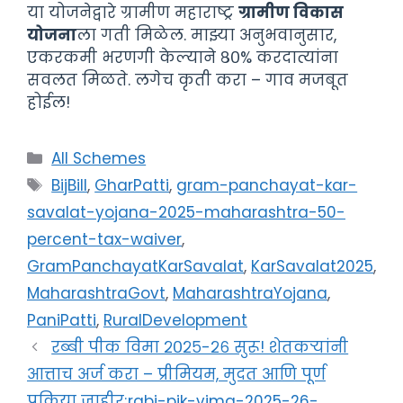
या योजनेद्वारे ग्रामीण महाराष्ट्र
ग्रामीण विकास
योजना
ला गती मिळेल. माझ्या अनुभवानुसार,
एकरकमी भरणगी केल्याने ८०% करदात्यांना
सवलत मिळते. लगेच कृती करा – गाव मजबूत
होईल!
Categories
All Schemes
Tags
BijBill
,
GharPatti
,
gram-panchayat-kar-
savalat-yojana-2025-maharashtra-50-
percent-tax-waiver
,
GramPanchayatKarSavalat
,
KarSavalat2025
,
MaharashtraGovt
,
MaharashtraYojana
,
PaniPatti
,
RuralDevelopment
रब्बी पीक विमा २०२५-२६ सुरू! शेतकऱ्यांनी
आत्ताच अर्ज करा – प्रीमियम, मुदत आणि पूर्ण
प्रक्रिया जाहीर;rabi-pik-vima-2025-26-