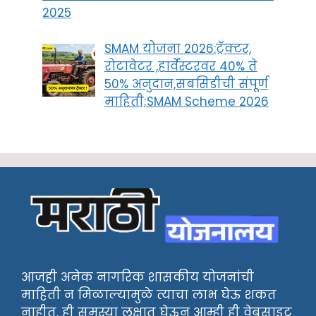
2025
SMAM योजना 2026:ट्रॅक्टर,
रोटावेटर ,हार्वेस्टरवर 40% ते
50% अनुदान,सबसिडीची संपूर्ण
माहिती;SMAM Scheme 2026
आजही अनेक नागरिक शासकीय योजनांची
माहिती न मिळाल्यामुळे त्याचा लाभ घेऊ शकत
नाहीत. ही समस्या लक्षात घेऊन आम्ही ही वेबसाइट