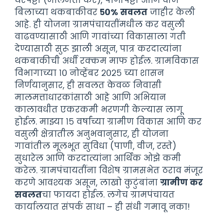
बिलाच्या थकबाकीवर
५०% सवलत
जाहीर केली
आहे. ही योजना ग्रामपंचायतींमधील कर वसुली
वाढवण्यासाठी आणि गावांच्या विकासाला गती
देण्यासाठी सुरू झाली असून, पात्र करदात्यांना
थकबाकीची अर्धी रक्कम माफ होईल. ग्रामविकास
विभागाच्या १० नोव्हेंबर २०२५ च्या शासन
निर्णयानुसार, ही सवलत केवळ निवासी
मालमत्ताधारकांसाठी आहे आणि अभियान
कालावधीत एकरकमी भरणगी केल्यास लागू
होईल. माझ्या १५ वर्षांच्या ग्रामीण विकास आणि कर
वसुली क्षेत्रातील अनुभवानुसार, ही योजना
गावांतील मूलभूत सुविधा (पाणी, वीज, रस्ते)
सुधारेल आणि करदात्यांना आर्थिक ओझे कमी
करेल. ग्रामपंचायतींना विशेष ग्रामसभेत ठराव मंजूर
करणे आवश्यक असून, लाखो कुटुंबांना
ग्रामीण कर
सवलत
चा फायदा होईल. लगेच ग्रामपंचायत
कार्यालयात संपर्क साधा – ही संधी गमावू नका!