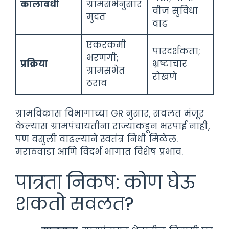
कालावधी
ग्रामसभेनुसार
वीज सुविधा
मुदत
वाढ
एकरकमी
पारदर्शकता;
भरणगी;
प्रक्रिया
भ्रष्टाचार
ग्रामसभेत
रोखणे
ठराव
ग्रामविकास विभागाच्या GR नुसार, सवलत मंजूर
केल्यास ग्रामपंचायतींना राज्याकडून भरपाई नाही,
पण वसुली वाढल्याने स्वतंत्र निधी मिळेल.
मराठवाडा आणि विदर्भ भागात विशेष प्रभाव.
पात्रता निकष: कोण घेऊ
शकतो सवलत?