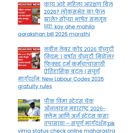
काय आहे महिला आरक्षण बिल
2026? लोकसभेत का फेल
झाले? सोप्या भाषेत समजून
घ्या; kay ahe mahila
aarakshan bill 2026 marathi
नवीन लेबर कोड २०२६ ग्रॅच्युटी
नियम: १ वर्षात ग्रॅच्युटी मिळेल?
फिक्स्ड टर्म कर्मचाऱ्यांसाठी
ऐतिहासिक बदल | संपूर्ण
मार्गदर्शन; New Labour Codes 2026
gratuity rules
पीक विमा स्टेटस चेक
ऑनलाइन महाराष्ट्र २०२६-
क्लेम आणि अर्ज स्टेटस कसा
तपासावा – संपूर्ण मार्गदर्शन;pik
vima status check online maharastra