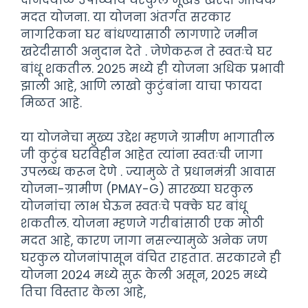
मदत योजना. या योजना अंतर्गत सरकार
नागरिकना घर बांधण्यासाठी लागणारे जमीन
खरेदीसाठी अनुदान देते . जेणेकरून ते स्वतःचे घर
बांधू शकतील. २०२५ मध्ये ही योजना अधिक प्रभावी
झाली आहे, आणि लाखो कुटुंबांना याचा फायदा
मिळत आहे.
या योजनेचा मुख्य उद्देश म्हणजे ग्रामीण भागातील
जी कुटुंब घरविहीन आहेत त्यांना स्वतःची जागा
उपलब्ध करून देणे . ज्यामुळे ते प्रधानमंत्री आवास
योजना-ग्रामीण (PMAY-G) सारख्या घरकुल
योजनांचा लाभ घेऊन स्वतःचे पक्के घर बांधू
शकतील. योजना म्हणजे गरीबांसाठी एक मोठी
मदत आहे, कारण जागा नसल्यामुळे अनेक जण
घरकुल योजनांपासून वंचित राहतात. सरकारने ही
योजना २०२४ मध्ये सुरू केली असून, २०२५ मध्ये
तिचा विस्तार केला आहे,