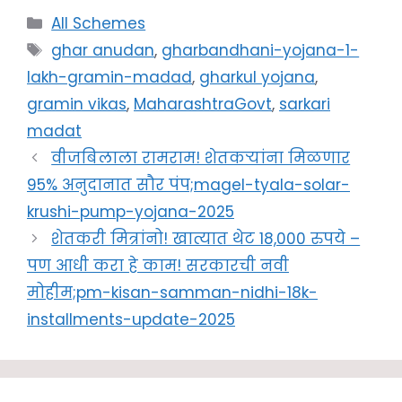
Categories
All Schemes
Tags
ghar anudan
,
gharbandhani-yojana-1-
lakh-gramin-madad
,
gharkul yojana
,
gramin vikas
,
MaharashtraGovt
,
sarkari
madat
वीजबिलाला रामराम! शेतकऱ्यांना मिळणार
95% अनुदानात सौर पंप;magel-tyala-solar-
krushi-pump-yojana-2025
शेतकरी मित्रांनो! खात्यात थेट 18,000 रुपये –
पण आधी करा हे काम! सरकारची नवी
मोहीम;pm-kisan-samman-nidhi-18k-
installments-update-2025