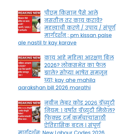
पीएम किसान पैसे आले
नसतील तर काय करावे?
महत्त्वाची करणे / उपाय / संपूर्ण
मार्गदर्शन ; pm kissan paise
ale nastil tr kay karave
काय आहे महिला आरक्षण बिल
2026? लोकसभेत का फेल
झाले? सोप्या भाषेत समजून
घ्या; kay ahe mahila
aarakshan bill 2026 marathi
नवीन लेबर कोड २०२६ ग्रॅच्युटी
नियम: १ वर्षात ग्रॅच्युटी मिळेल?
फिक्स्ड टर्म कर्मचाऱ्यांसाठी
ऐतिहासिक बदल | संपूर्ण
मार्गदर्शन; New Labour Codes 2026