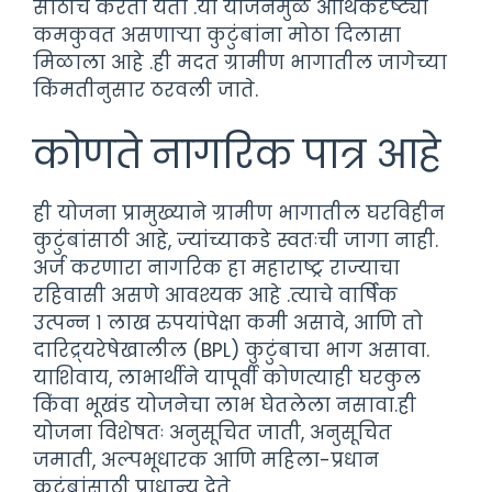
साठीच करता येतो .या योजनेमुळे आर्थिकदृष्ट्या
कमकुवत असणाऱ्या कुटुंबांना मोठा दिलासा
मिळाला आहे .ही मदत ग्रामीण भागातील जागेच्या
किंमतीनुसार ठरवली जाते.
कोणते नागरिक पात्र आहे
ही योजना प्रामुख्याने ग्रामीण भागातील घरविहीन
कुटुंबांसाठी आहे, ज्यांच्याकडे स्वतःची जागा नाही.
अर्ज करणारा नागरिक हा महाराष्ट्र राज्याचा
रहिवासी असणे आवश्यक आहे .त्याचे वार्षिक
उत्पन्न १ लाख रुपयांपेक्षा कमी असावे, आणि तो
दारिद्र्यरेषेखालील (BPL) कुटुंबाचा भाग असावा.
याशिवाय, लाभार्थीने यापूर्वी कोणत्याही घरकुल
किंवा भूखंड योजनेचा लाभ घेतलेला नसावा.ही
योजना विशेषतः अनुसूचित जाती, अनुसूचित
जमाती, अल्पभूधारक आणि महिला-प्रधान
कुटुंबांसाठी प्राधान्य देते.