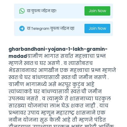
Join Now
या ग्रुपला जॉइन व्हा!
Join Now
या Telegram ग्रुपला जॉइन व्हा
gharbandhani-yojana-1-lakh-gramin-
madad
ग्रामीण भागात सर्वात महत्त्वाचा प्रश्न
म्हणजे स्वतःच घर असणे . व त्यासोबतच
भेडसावनावर आणखीन एक महत्त्वाचा प्रश्न म्हणजे
स्वतःचे घर बांधण्यासाठी स्वतःची जमीन नसणे .
ग्रामीण भागामध्ये असे भरपूर कुटुंब आहे
त्यांच्याकडे घर बांधण्यासाठी स्वतःची जमीन
उपलब्ध नसते . व त्यामुळे ते शासनाच्या घरकुल
सारख्या योजनांचा लाभ घेऊ शकत नाही . याच
प्रश्नावर उपाय म्हणून महाराष्ट्र शासनाने एक
नवीन योजना सुरू केली आहे ती म्हणजे पंडित
दीनदयाळ उपाध्याय घरकुल भूखंड खरेदी आर्थिक