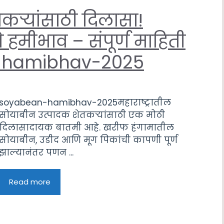
कऱ्यांसाठी दिलासा!
 हमीभाव – संपूर्ण माहिती
n-hamibhav-2025
soyabean-hamibhav-2025महाराष्ट्रातील
सोयाबीन उत्पादक शेतकऱ्यांसाठी एक मोठी
दिलासादायक बातमी आहे. खरीफ हंगामातील
सोयाबीन, उडीद आणि मूग पिकांची कापणी पूर्ण
झाल्यानंतर पणन ...
Read more