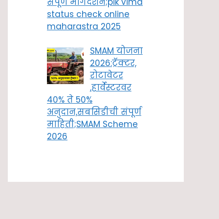
संपूर्ण मार्गदर्शन;pik vima
status check online
maharastra 2025
SMAM योजना
2026:ट्रॅक्टर,
रोटावेटर
,हार्वेस्टरवर
40% ते 50%
अनुदान,सबसिडीची संपूर्ण
माहिती;SMAM Scheme
2026