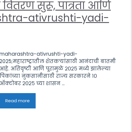
 वितरण सुरू, पात्रता आणि
htra-ativrushti-yadi-
maharashtra-ativrushti-yadi-
2025;महाराष्ट्रातील शेतकऱ्यांसाठी आनंदाची बातमी
आहे. अतिवृष्टी आणि पूरामुळे २०२५ मध्ये झालेल्या
पिकांच्या नुकसानीसाठी राज्य सरकारने १०
ऑक्टोबर २०२५ च्या शासन ...
Read more