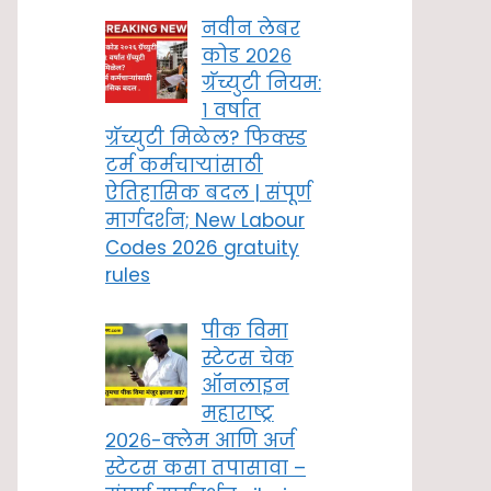
नवीन लेबर
कोड २०२६
ग्रॅच्युटी नियम:
१ वर्षात
ग्रॅच्युटी मिळेल? फिक्स्ड
टर्म कर्मचाऱ्यांसाठी
ऐतिहासिक बदल | संपूर्ण
मार्गदर्शन; New Labour
Codes 2026 gratuity
rules
पीक विमा
स्टेटस चेक
ऑनलाइन
महाराष्ट्र
२०२६-क्लेम आणि अर्ज
स्टेटस कसा तपासावा –