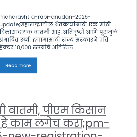
maharashtra-rabi-anudan-2025-
update;महाराष्ट्रातील शेतकऱ्यांसाठी एक मोठी
दिलासादायक बातमी आहे. अतिवृष्टी आणि पूरामुळे
प्रभावित रब्बी हंगामासाठी राज्य सरकारने प्रति
हेक्टर १०,००० रुपयांचे अतिरिक्त ...
Read more
वाची बातमी, पीएम किसान
 हे काम लगेच करा;pm-
-new-registration-