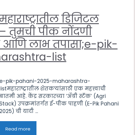
हाराष्ट्रातील डिजिटल
ीर – तुमची पीक नोंदणी
क आणि लाभ तपासा;e-pik-
rashtra-list
e-pik-pahani-2025-maharashtra-
listमहाराष्ट्रातील शेतकऱ्यांसाठी एक महत्त्वाची
बातमी आहे. केंद्र सरकारच्या ‘ॲग्री स्टॅक’ (Agri
Stack) उपक्रमांतर्गत ई-पीक पाहणी (E-Pik Pahani
2025) ची यादी ...
Read more