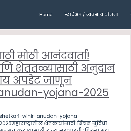
Home
स्टार्टअप / व्यवसाय योजना
ाठी मोठी आनंदवार्ता!
णि शेततळ्यासाठी अनुदान
िहाय अपडेट जाणून
ir-anudan-yojana-2025
shetkari-wihir-anudan-yojana-
2025महाराष्ट्रातील शेतकऱ्यांसाठी सिंचन सुविधा
मजबूत करण्यासाठी राज्य सरकारची ‘बिरसा मुंडा