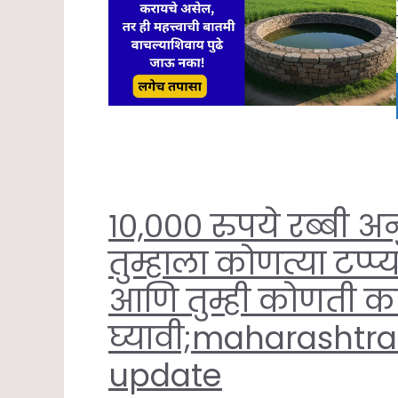
१०,००० रुपये रब्बी 
तुम्हाला कोणत्या टप्
आणि तुम्ही कोणती 
घ्यावी;maharasht
update