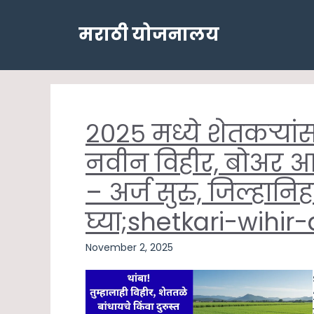
Skip
to
मराठी योजनालय
content
२०२५ मध्ये शेतकऱ्यांस
नवीन विहीर, बोअर आ
– अर्ज सुरु, जिल्हान
घ्या;shetkari-wih
November 2, 2025