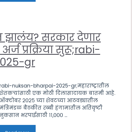
न झालंय? सरकार देणार
र्ज प्रक्रिया सुरू;rabi-
025-gr
rabi-nuksan-bharpai-2025-gr;महाराष्ट्रातील
शेतकऱ्यांसाठी एक मोठी दिलासादायक बातमी आहे.
ऑक्टोबर २०२५ च्या शेवटच्या आठवड्यातील
मंत्रिमंडळ बैठकीत रब्बी हंगामातील अतिवृष्टी
नुकसान भरपाईसाठी ११,००० ...