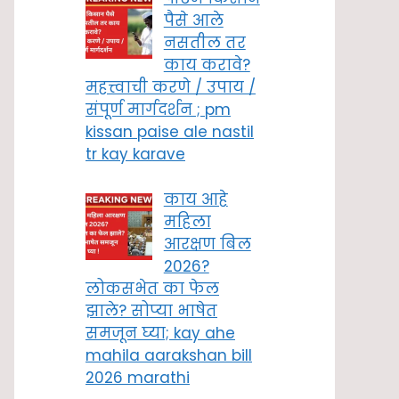
पैसे आले
नसतील तर
काय करावे?
महत्त्वाची करणे / उपाय /
संपूर्ण मार्गदर्शन ; pm
kissan paise ale nastil
tr kay karave
काय आहे
महिला
आरक्षण बिल
2026?
लोकसभेत का फेल
झाले? सोप्या भाषेत
समजून घ्या; kay ahe
mahila aarakshan bill
2026 marathi