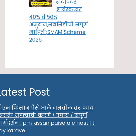
रोटावेटर
,हार्वेस्टरवर
40% ते 50%
अनुदान,सबसिडीची संपूर्ण
माहिती;SMAM Scheme
2026
Latest Post
ीएम किसान पैसे आले नसतील तर काय
रावे? महत्त्वाची करणे / उपाय / संपूर्ण
ार्गदर्शन ; pm kissan paise ale nastil tr
ay karave