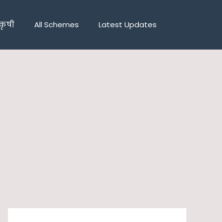
कृषी
All Schemes
Latest Updates