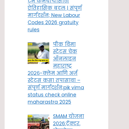
टर्म कर्मचाऱ्यांसाठी
ऐतिहासिक बदल | संपूर्ण
मार्गदर्शन; New Labour
Codes 2026 gratuity
rules
पीक विमा
स्टेटस चेक
ऑनलाइन
महाराष्ट्र
२०२६-क्लेम आणि अर्ज
स्टेटस कसा तपासावा –
संपूर्ण मार्गदर्शन;pik vima
status check online
maharastra 2025
SMAM योजना
2026:ट्रॅक्टर,