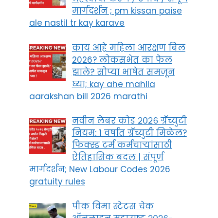
मार्गदर्शन ; pm kissan paise
ale nastil tr kay karave
काय आहे महिला आरक्षण बिल
2026? लोकसभेत का फेल
झाले? सोप्या भाषेत समजून
घ्या; kay ahe mahila
aarakshan bill 2026 marathi
नवीन लेबर कोड २०२६ ग्रॅच्युटी
नियम: १ वर्षात ग्रॅच्युटी मिळेल?
फिक्स्ड टर्म कर्मचाऱ्यांसाठी
ऐतिहासिक बदल | संपूर्ण
मार्गदर्शन; New Labour Codes 2026
gratuity rules
पीक विमा स्टेटस चेक