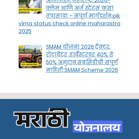
ऑनलाइन महाराष्ट्र २०२६-
क्लेम आणि अर्ज स्टेटस कसा
तपासावा – संपूर्ण मार्गदर्शन;pik
vima status check online maharastra
2025
SMAM योजना 2026:ट्रॅक्टर,
रोटावेटर ,हार्वेस्टरवर 40% ते
50% अनुदान,सबसिडीची संपूर्ण
माहिती;SMAM Scheme 2026