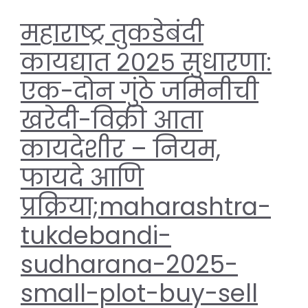
महाराष्ट्र तुकडेबंदी
कायद्यात २०२५ सुधारणा:
एक-दोन गुंठे जमिनीची
खरेदी-विक्री आता
कायदेशीर – नियम,
फायदे आणि
प्रक्रिया;maharashtra-
tukdebandi-
sudharana-2025-
small-plot-buy-sell