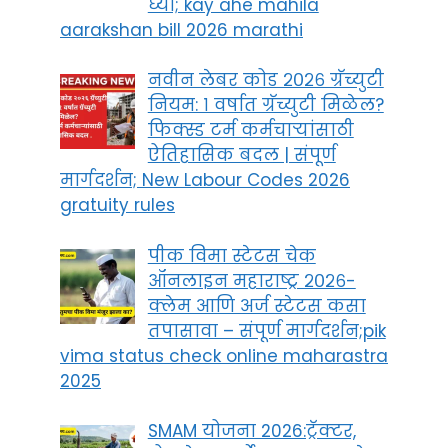
घ्या; kay ahe mahila
aarakshan bill 2026 marathi
नवीन लेबर कोड २०२६ ग्रॅच्युटी
नियम: १ वर्षात ग्रॅच्युटी मिळेल?
फिक्स्ड टर्म कर्मचाऱ्यांसाठी
ऐतिहासिक बदल | संपूर्ण
मार्गदर्शन; New Labour Codes 2026
gratuity rules
पीक विमा स्टेटस चेक
ऑनलाइन महाराष्ट्र २०२६-
क्लेम आणि अर्ज स्टेटस कसा
तपासावा – संपूर्ण मार्गदर्शन;pik
vima status check online maharastra
2025
SMAM योजना 2026:ट्रॅक्टर,