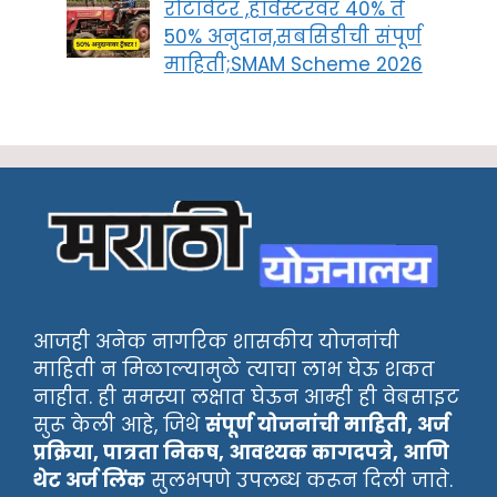
रोटावेटर ,हार्वेस्टरवर 40% ते
50% अनुदान,सबसिडीची संपूर्ण
माहिती;SMAM Scheme 2026
आजही अनेक नागरिक शासकीय योजनांची
माहिती न मिळाल्यामुळे त्याचा लाभ घेऊ शकत
नाहीत. ही समस्या लक्षात घेऊन आम्ही ही वेबसाइट
सुरू केली आहे, जिथे
संपूर्ण योजनांची माहिती, अर्ज
प्रक्रिया, पात्रता निकष, आवश्यक कागदपत्रे, आणि
थेट अर्ज लिंक
सुलभपणे उपलब्ध करून दिली जाते.