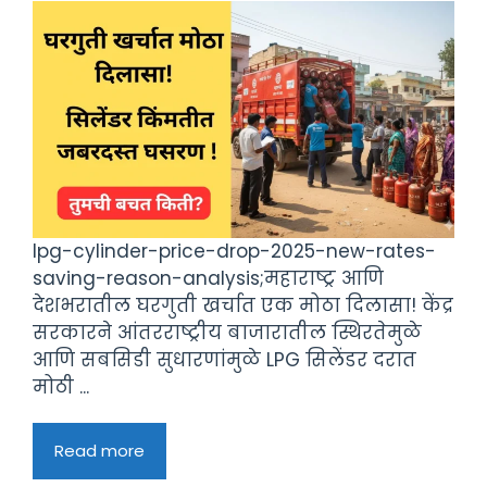
lpg-cylinder-price-drop-2025-new-rates-
saving-reason-analysis;महाराष्ट्र आणि
देशभरातील घरगुती खर्चात एक मोठा दिलासा! केंद्र
सरकारने आंतरराष्ट्रीय बाजारातील स्थिरतेमुळे
आणि सबसिडी सुधारणांमुळे LPG सिलेंडर दरात
मोठी ...
Read more