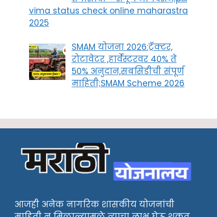
vima status check online maharastra
2025
SMAM योजना 2026:ट्रॅक्टर,
रोटावेटर ,हार्वेस्टरवर 40% ते
50% अनुदान,सबसिडीची संपूर्ण
माहिती;SMAM Scheme 2026
आजही अनेक नागरिक शासकीय योजनांची
माहिती न मिळाल्यामुळे त्याचा लाभ घेऊ शकत