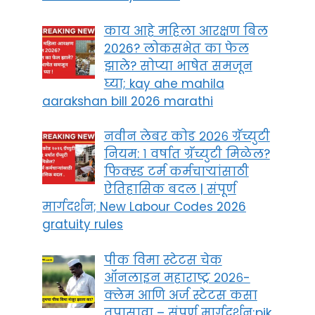
काय आहे महिला आरक्षण बिल
2026? लोकसभेत का फेल
झाले? सोप्या भाषेत समजून
घ्या; kay ahe mahila
aarakshan bill 2026 marathi
नवीन लेबर कोड २०२६ ग्रॅच्युटी
नियम: १ वर्षात ग्रॅच्युटी मिळेल?
फिक्स्ड टर्म कर्मचाऱ्यांसाठी
ऐतिहासिक बदल | संपूर्ण
मार्गदर्शन; New Labour Codes 2026
gratuity rules
पीक विमा स्टेटस चेक
ऑनलाइन महाराष्ट्र २०२६-
क्लेम आणि अर्ज स्टेटस कसा
तपासावा – संपूर्ण मार्गदर्शन;pik