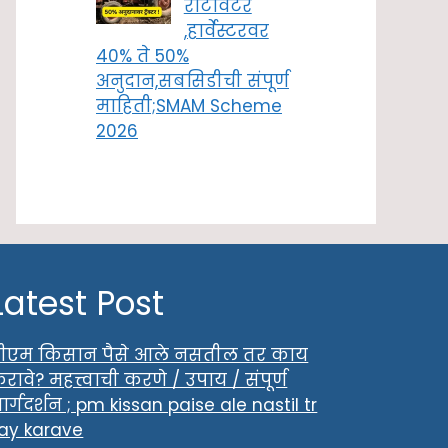
रोटावेटर
,हार्वेस्टरवर
40% ते 50%
अनुदान,सबसिडीची संपूर्ण
माहिती;SMAM Scheme
2026
Latest Post
ीएम किसान पैसे आले नसतील तर काय
रावे? महत्त्वाची करणे / उपाय / संपूर्ण
ार्गदर्शन ; pm kissan paise ale nastil tr
ay karave