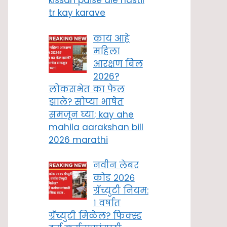
kissan paise ale nastil
tr kay karave
काय आहे
महिला
आरक्षण बिल
2026?
लोकसभेत का फेल
झाले? सोप्या भाषेत
समजून घ्या; kay ahe
mahila aarakshan bill
2026 marathi
नवीन लेबर
कोड २०२६
ग्रॅच्युटी नियम:
१ वर्षात
ग्रॅच्युटी मिळेल? फिक्स्ड