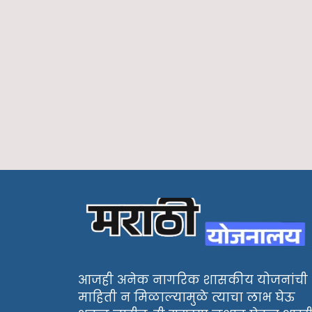
आजही अनेक नागरिक शासकीय योजनांची
माहिती न मिळाल्यामुळे त्याचा लाभ घेऊ