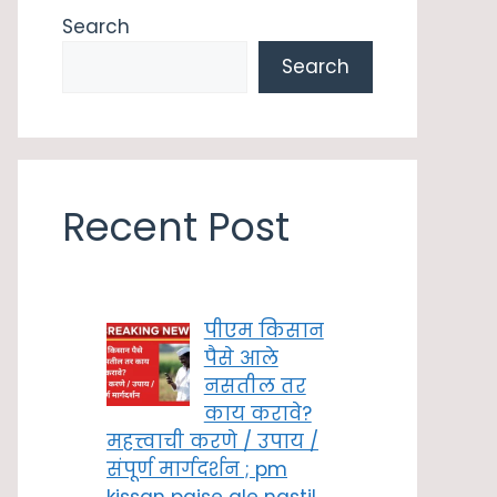
Search
Search
Recent Post
पीएम किसान
पैसे आले
नसतील तर
काय करावे?
महत्त्वाची करणे / उपाय /
संपूर्ण मार्गदर्शन ; pm