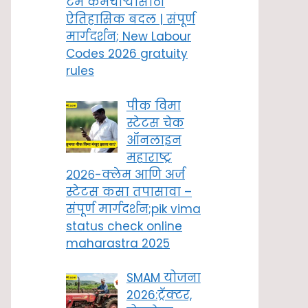
टर्म कर्मचाऱ्यांसाठी
ऐतिहासिक बदल | संपूर्ण
मार्गदर्शन; New Labour
Codes 2026 gratuity
rules
पीक विमा
स्टेटस चेक
ऑनलाइन
महाराष्ट्र
२०२६-क्लेम आणि अर्ज
स्टेटस कसा तपासावा –
संपूर्ण मार्गदर्शन;pik vima
status check online
maharastra 2025
SMAM योजना
2026:ट्रॅक्टर,