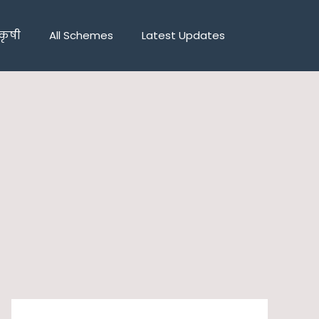
कृषी
All Schemes
Latest Updates