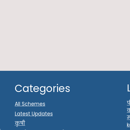
Categories
प
All Schemes
क
Latest Updates
म
कृषी
k